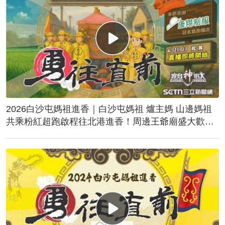
2026白沙屯媽祖進香｜白沙屯媽祖 爐主媽 山邊媽祖
共乘粉紅超跑啟程往北港進香！周邊王爺廟盛大歡
送！