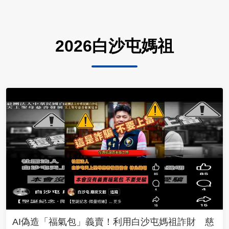
2026白沙屯媽祖
AI偽造「福氣包」義賣！利用白沙屯媽祖詐財 慈