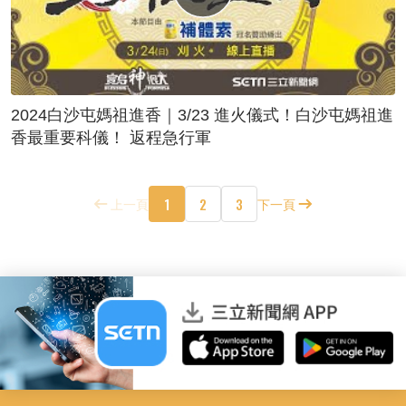
2024白沙屯媽祖進香｜3/23 進火儀式！白沙屯媽祖進
香最重要科儀！ 返程急行軍
1
2
3
上一頁
下一頁