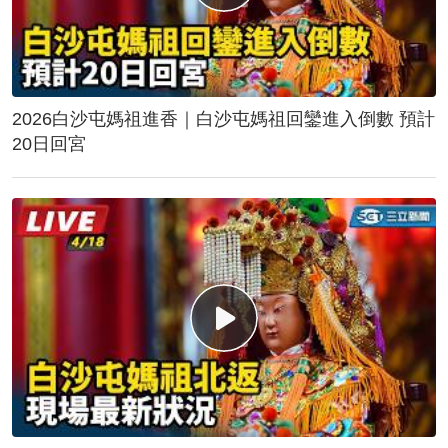
2026白沙屯媽祖進香｜白沙屯媽祖回鑾進入倒數 預計
20日回宮