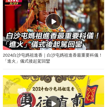
2024白沙屯媽祖進香｜白沙屯媽祖進香最重要科儀！
「進火」儀式後起駕回鑾