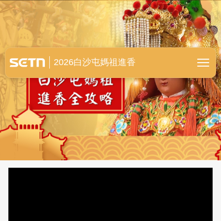
白沙屯媽祖進香全紀錄
2026白沙屯媽祖進香