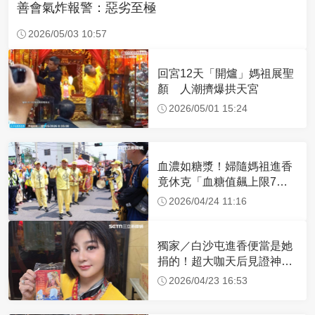
善會氣炸報警：惡劣至極
2026/05/03 10:57
回宮12天「開爐」媽祖展聖
顏 人潮擠爆拱天宮
2026/05/01 15:24
血濃如糖漿！婦隨媽祖進香
竟休克「血糖值飆上限7
倍」 醫曝原因
2026/04/24 11:16
獨家／白沙屯進香便當是她
捐的！超大咖天后見證神
蹟 一靠近媽祖就爆哭
2026/04/23 16:53