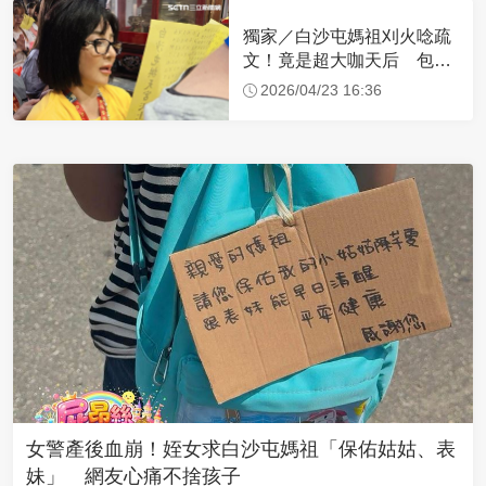
獨家／白沙屯媽祖刈火唸疏
文！竟是超大咖天后 包尿
布忍尿5小時不喊累
2026/04/23 16:36
女警產後血崩！姪女求白沙屯媽祖「保佑姑姑、表
妹」 網友心痛不捨孩子