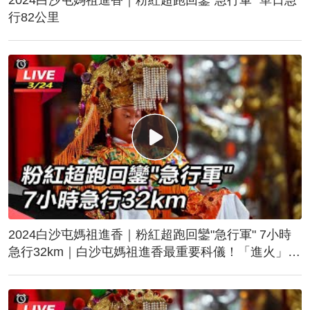
行82公里
2024白沙屯媽祖進香｜粉紅超跑回鑾"急行軍" 7小時
急行32km｜白沙屯媽祖進香最重要科儀！「進火」儀
式後起駕回鑾