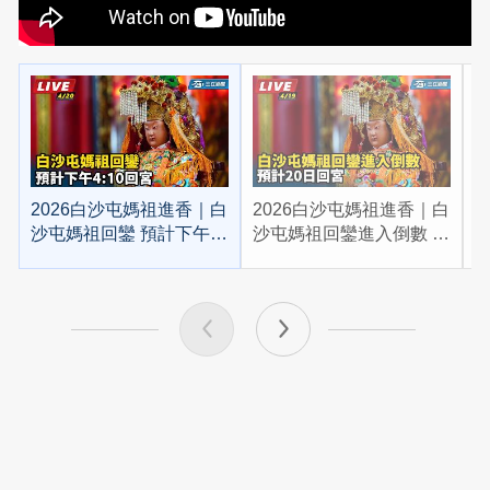
2026白沙屯媽祖進香｜白
2026白沙屯媽祖進香｜白
2
沙屯媽祖回鑾 預計下午
沙屯媽祖回鑾進入倒數 預
4:10回宮
計20日回宮