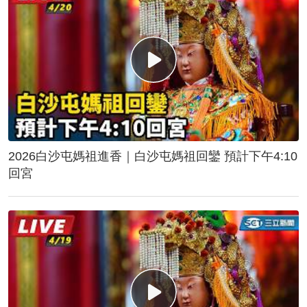
2026白沙屯媽祖進香｜白沙屯媽祖回鑾 預計下午4:10
回宮