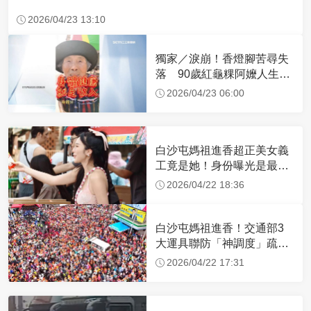
2026/04/23 13:10
獨家／淚崩！香燈腳苦尋失
落 90歲紅龜粿阿嬤人生謝
幕
2026/04/23 06:00
白沙屯媽祖進香超正美女義
工竟是她！身份曝光是最美
禮生 一輩子不結婚
2026/04/22 18:36
白沙屯媽祖進香！交通部3
大運具聯防「神調度」疏運
32.1萬創新高
2026/04/22 17:31