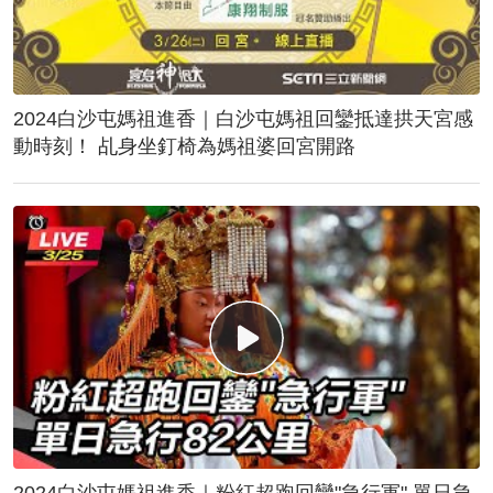
2024白沙屯媽祖進香｜白沙屯媽祖回鑾抵達拱天宮感
動時刻！ 乩身坐釘椅為媽祖婆回宮開路
2024白沙屯媽祖進香｜粉紅超跑回鑾"急行軍" 單日急