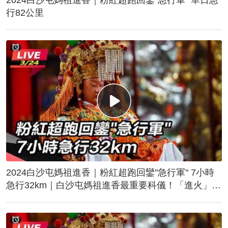
行82公里
2024白沙屯媽祖進香｜粉紅超跑回鑾"急行軍" 7小時
急行32km｜白沙屯媽祖進香最重要科儀！「進火」儀
式後起駕回鑾