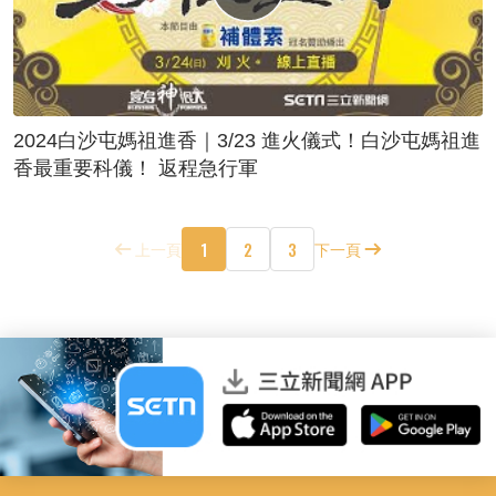
2024白沙屯媽祖進香｜3/23 進火儀式！白沙屯媽祖進
香最重要科儀！ 返程急行軍
1
2
3
上一頁
下一頁