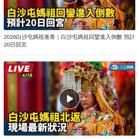
2026白沙屯媽祖進香｜白沙屯媽祖回鑾進入倒數 預計
20日回宮