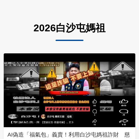
2026白沙屯媽祖
AI偽造「福氣包」義賣！利用白沙屯媽祖詐財 慈