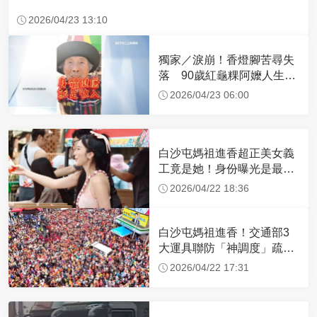
2026/04/23 13:10
獨家／淚崩！香燈腳苦尋失
落 90歲紅龜粿阿嬤人生謝
幕
2026/04/23 06:00
白沙屯媽祖進香超正美女義
工竟是她！身份曝光是最美
禮生 一輩子不結婚
2026/04/22 18:36
白沙屯媽祖進香！交通部3
大運具聯防「神調度」疏運
32.1萬創新高
2026/04/22 17:31