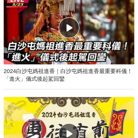
2024白沙屯媽祖進香｜白沙屯媽祖進香最重要科儀！
「進火」儀式後起駕回鑾