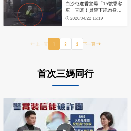
白沙屯進香驚爆「15號香客
車」直闖！員警下跪肉身擋
車：讓行人先過
2026/04/22 15:19
1
2
3
上一頁
下一頁
首次三媽同行