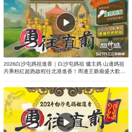
2026白沙屯媽祖進香｜白沙屯媽祖 爐主媽 山邊媽祖
共乘粉紅超跑啟程往北港進香！周邊王爺廟盛大歡
送！