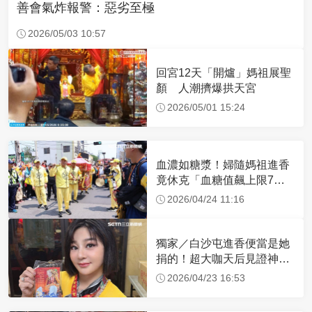
善會氣炸報警：惡劣至極
2026/05/03 10:57
回宮12天「開爐」媽祖展聖
顏 人潮擠爆拱天宮
2026/05/01 15:24
血濃如糖漿！婦隨媽祖進香
竟休克「血糖值飆上限7
倍」 醫曝原因
2026/04/24 11:16
獨家／白沙屯進香便當是她
捐的！超大咖天后見證神
蹟 一靠近媽祖就爆哭
2026/04/23 16:53