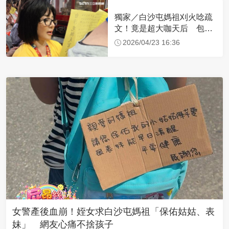
獨家／白沙屯媽祖刈火唸疏
文！竟是超大咖天后 包尿
布忍尿5小時不喊累
2026/04/23 16:36
女警產後血崩！姪女求白沙屯媽祖「保佑姑姑、表
妹」 網友心痛不捨孩子