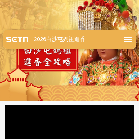
白沙屯媽祖進香全紀錄
2026白沙屯媽祖進香