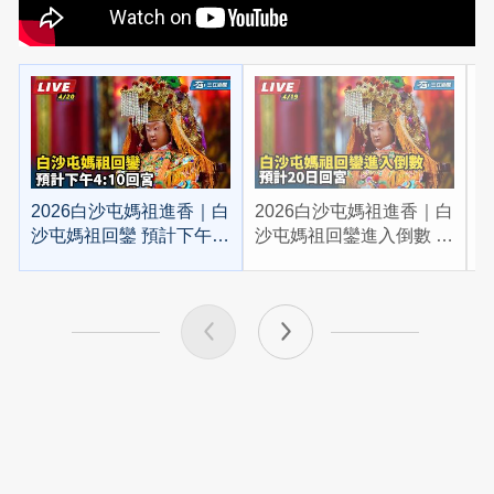
2026白沙屯媽祖進香｜白
2026白沙屯媽祖進香｜白
2
沙屯媽祖回鑾 預計下午
沙屯媽祖回鑾進入倒數 預
4:10回宮
計20日回宮