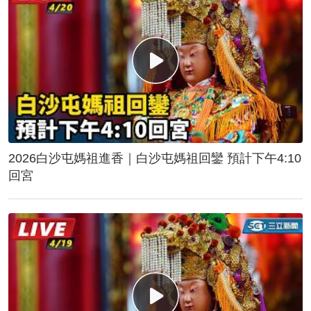
2026白沙屯媽祖進香｜白沙屯媽祖回鑾 預計下午4:10
回宮