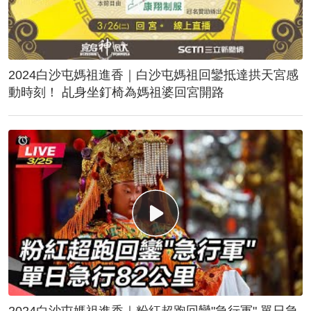
2024白沙屯媽祖進香｜白沙屯媽祖回鑾抵達拱天宮感
動時刻！ 乩身坐釘椅為媽祖婆回宮開路
2024白沙屯媽祖進香｜粉紅超跑回鑾"急行軍" 單日急