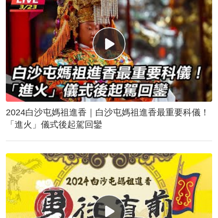
2024白沙屯媽祖進香｜白沙屯媽祖進香最重要科儀！
「進火」儀式後起駕回鑾