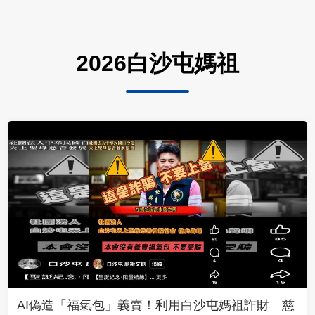
2026白沙屯媽祖
AI偽造「福氣包」義賣！利用白沙屯媽祖詐財 慈