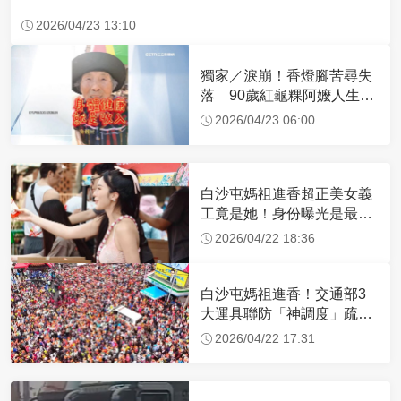
2026/04/23 13:10
獨家／淚崩！香燈腳苦尋失
落 90歲紅龜粿阿嬤人生謝
幕
2026/04/23 06:00
白沙屯媽祖進香超正美女義
工竟是她！身份曝光是最美
禮生 一輩子不結婚
2026/04/22 18:36
白沙屯媽祖進香！交通部3
大運具聯防「神調度」疏運
32.1萬創新高
2026/04/22 17:31