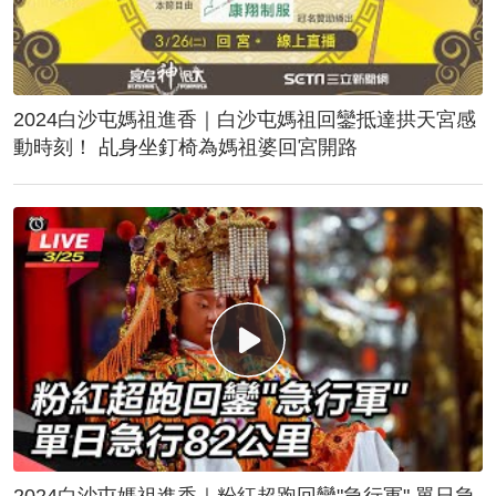
2024白沙屯媽祖進香｜白沙屯媽祖回鑾抵達拱天宮感
動時刻！ 乩身坐釘椅為媽祖婆回宮開路
2024白沙屯媽祖進香｜粉紅超跑回鑾"急行軍" 單日急