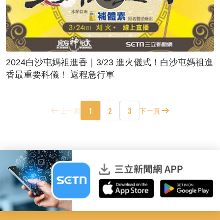
2024白沙屯媽祖進香｜3/23 進火儀式！白沙屯媽祖進
香最重要科儀！ 返程急行軍
1
2
3
上一頁
下一頁