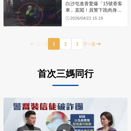
白沙屯進香驚爆「15號香客
車」直闖！員警下跪肉身擋
車：讓行人先過
2026/04/22 15:19
1
2
3
上一頁
下一頁
首次三媽同行