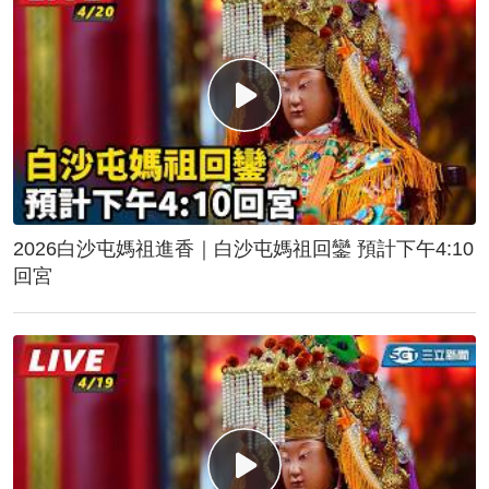
2026白沙屯媽祖進香｜白沙屯媽祖回鑾 預計下午4:10
回宮