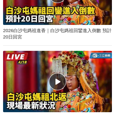
2026白沙屯媽祖進香｜白沙屯媽祖回鑾進入倒數 預計
20日回宮