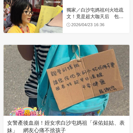
獨家／白沙屯媽祖刈火唸疏
文！竟是超大咖天后 包尿
布忍尿5小時不喊累
2026/04/23 16:36
女警產後血崩！姪女求白沙屯媽祖「保佑姑姑、表
妹」 網友心痛不捨孩子