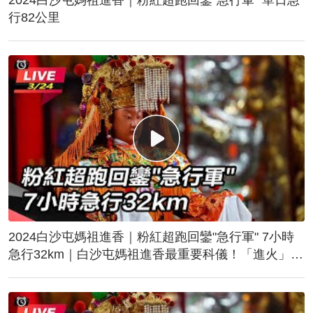
行82公里
2024白沙屯媽祖進香｜粉紅超跑回鑾"急行軍" 7小時
急行32km｜白沙屯媽祖進香最重要科儀！「進火」儀
式後起駕回鑾