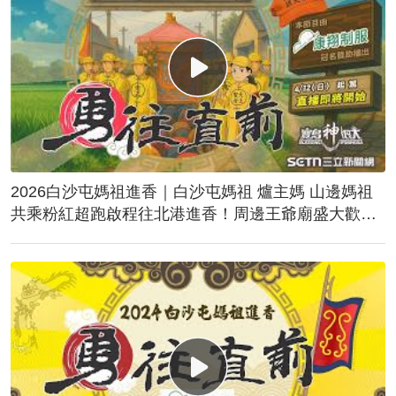
2026白沙屯媽祖進香｜白沙屯媽祖 爐主媽 山邊媽祖
共乘粉紅超跑啟程往北港進香！周邊王爺廟盛大歡
送！