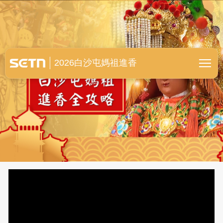
白沙屯媽祖進香全紀錄
2026白沙屯媽祖進香