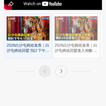
2026白沙屯媽祖進香｜白
2026白沙屯媽祖進香｜白
2
沙屯媽祖回鑾 預計下午
沙屯媽祖回鑾進入倒數 預
4:10回宮
計20日回宮