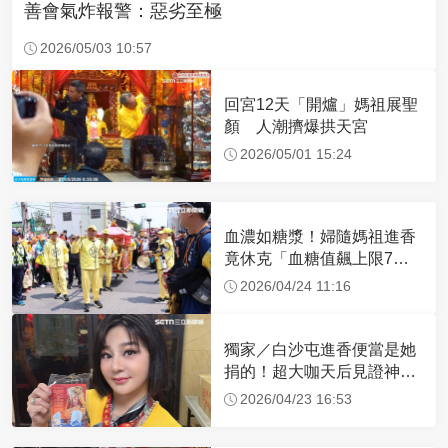
善會氣炸報警：惡劣至極
2026/05/03 10:57
回宮12天「開爐」媽祖展聖
顏 人潮擠爆拱天宮
2026/05/01 15:24
血濃如糖漿！婦隨媽祖進香
竟休克「血糖值飆上限7
倍」 醫曝原因
2026/04/24 11:16
獨家／白沙屯進香便當是她
捐的！超大咖天后見證神
蹟 一靠近媽祖就爆哭
2026/04/23 16:53