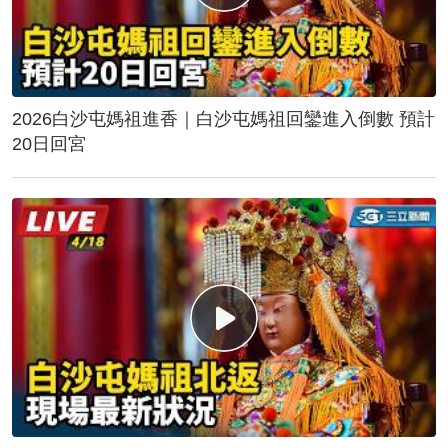
2026白沙屯媽祖進香｜白沙屯媽祖回鑾進入倒數 預計
20日回宮