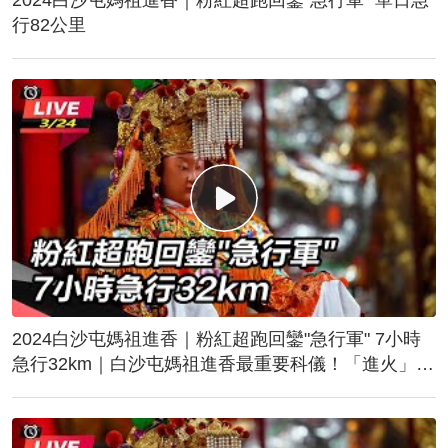
行82公里
2024白沙屯媽祖進香｜粉紅超跑回鑾"急行軍" 7小時
急行32km｜白沙屯媽祖進香最重要科儀！「進火」儀
式後起駕回鑾