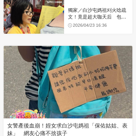
獨家／白沙屯媽祖刈火唸疏
文！竟是超大咖天后 包尿
布忍尿5小時不喊累
2026/04/23 16:36
女警產後血崩！姪女求白沙屯媽祖「保佑姑姑、表
妹」 網友心痛不捨孩子