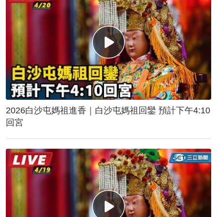
2026白沙屯媽祖進香｜白沙屯媽祖回鑾 預計下午4:10
回宮