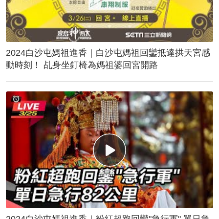
2024白沙屯媽祖進香｜白沙屯媽祖回鑾抵達拱天宮感
動時刻！ 乩身坐釘椅為媽祖婆回宮開路
2024白沙屯媽祖進香｜粉紅超跑回鑾"急行軍" 單日急