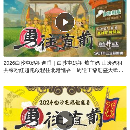
2026白沙屯媽祖進香｜白沙屯媽祖 爐主媽 山邊媽祖
共乘粉紅超跑啟程往北港進香！周邊王爺廟盛大歡
送！