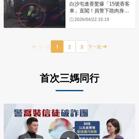
白沙屯進香驚爆「15號香客
車」直闖！員警下跪肉身擋
車：讓行人先過
2026/04/22 15:19
1
2
3
上一頁
下一頁
首次三媽同行