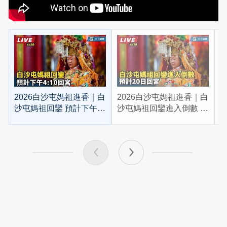
2026白沙屯媽祖進香｜白
2026白沙屯媽祖進香｜白
2
沙屯媽祖回鑾 預計下午
沙屯媽祖回鑾進入倒數 預
4:10回宮
計20日回宮