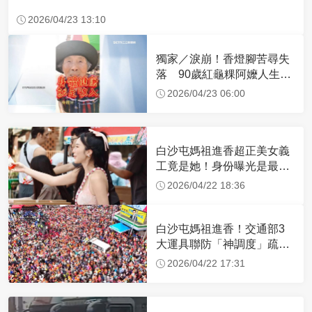
2026/04/23 13:10
獨家／淚崩！香燈腳苦尋失
落 90歲紅龜粿阿嬤人生謝
幕
2026/04/23 06:00
白沙屯媽祖進香超正美女義
工竟是她！身份曝光是最美
禮生 一輩子不結婚
2026/04/22 18:36
白沙屯媽祖進香！交通部3
大運具聯防「神調度」疏運
32.1萬創新高
2026/04/22 17:31