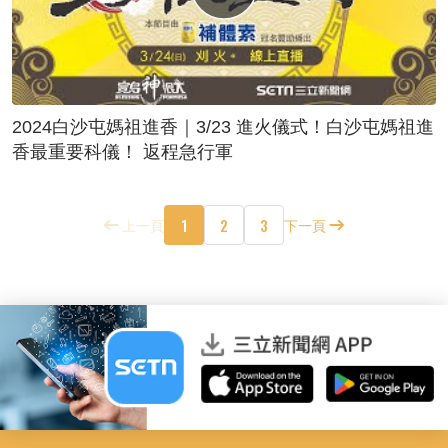
2024白沙屯媽祖進香｜3/23 進火儀式！白沙屯媽祖進
香最重要科儀！ 返程急行軍
1
2
3
上一頁
下一頁