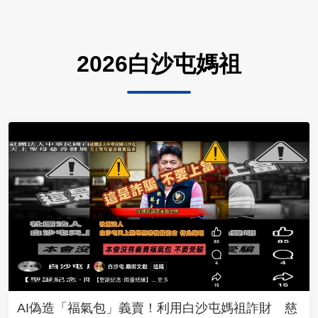
2026白沙屯媽祖
AI偽造「福氣包」義賣！利用白沙屯媽祖詐財 慈