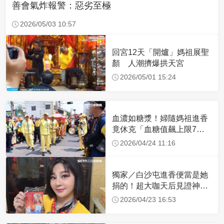
善會氣炸報警：惡劣至極
2026/05/03 10:57
回宮12天「開爐」媽祖展聖
顏 人潮擠爆拱天宮
2026/05/01 15:24
血濃如糖漿！婦隨媽祖進香
竟休克「血糖值飆上限7
倍」 醫曝原因
2026/04/24 11:16
獨家／白沙屯進香便當是她
捐的！超大咖天后見證神
蹟 一靠近媽祖就爆哭
2026/04/23 16:53