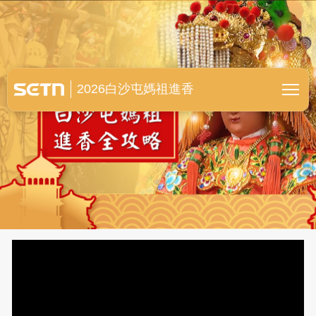
白沙屯媽祖進香全紀錄
2026白沙屯媽祖進香