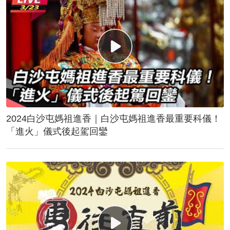
2024白沙屯媽祖進香｜白沙屯媽祖進香最重要科儀！
「進火」儀式後起駕回鑾