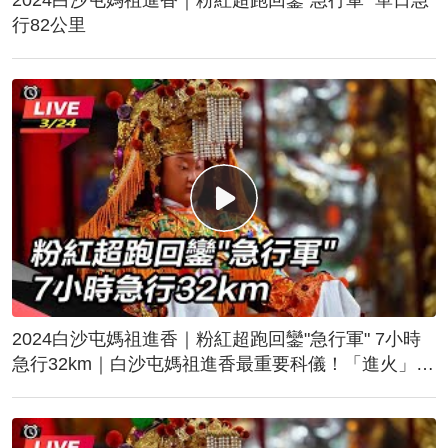
行82公里
2024白沙屯媽祖進香｜粉紅超跑回鑾"急行軍" 7小時
急行32km｜白沙屯媽祖進香最重要科儀！「進火」儀
式後起駕回鑾