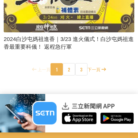
2024白沙屯媽祖進香｜3/23 進火儀式！白沙屯媽祖進
香最重要科儀！ 返程急行軍
1
2
3
上一頁
下一頁