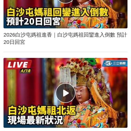
2026白沙屯媽祖進香｜白沙屯媽祖回鑾進入倒數 預計
20日回宮