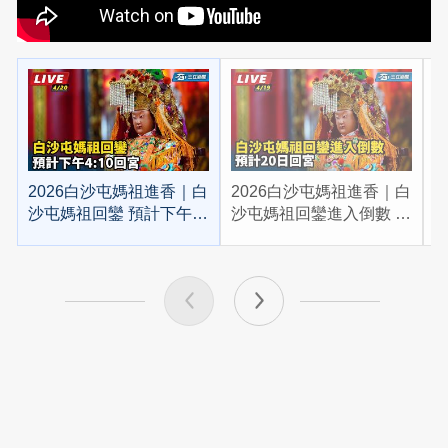
2026白沙屯媽祖進香｜白
2026白沙屯媽祖進香｜白
2
沙屯媽祖回鑾 預計下午
沙屯媽祖回鑾進入倒數 預
4:10回宮
計20日回宮