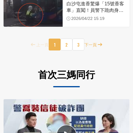
白沙屯進香驚爆「15號香客
車」直闖！員警下跪肉身擋
車：讓行人先過
2026/04/22 15:19
1
2
3
上一頁
下一頁
首次三媽同行