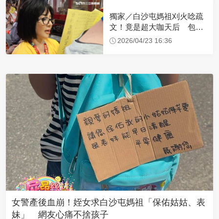
獨家／白沙屯媽祖刈火唸疏
文！竟是超大咖天后 包尿
布忍尿5小時不喊累
2026/04/23 16:36
女警產後血崩！姪女求白沙屯媽祖「保佑姑姑、表
妹」 網友心痛不捨孩子