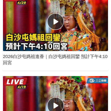
2026白沙屯媽祖進香｜白沙屯媽祖回鑾 預計下午4:10
回宮