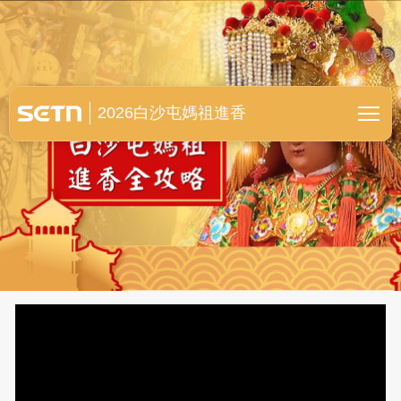
白沙屯媽祖進香全紀錄
2026白沙屯媽祖進香