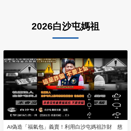
2026白沙屯媽祖
AI偽造「福氣包」義賣！利用白沙屯媽祖詐財 慈