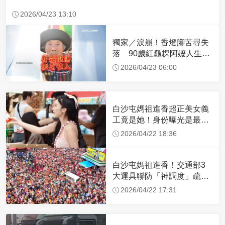
2026/04/23 13:10
獨家／淚崩！香燈腳苦尋失
落 90歲紅龜粿阿嬤人生謝
幕
2026/04/23 06:00
白沙屯媽祖進香超正美女義
工竟是她！身份曝光是最美
禮生 一輩子不結婚
2026/04/22 18:36
白沙屯媽祖進香！交通部3
大運具聯防「神調度」疏運
32.1萬創新高
2026/04/22 17:31