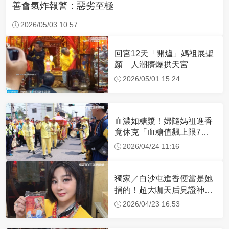
善會氣炸報警：惡劣至極
2026/05/03 10:57
回宮12天「開爐」媽祖展聖
顏 人潮擠爆拱天宮
2026/05/01 15:24
血濃如糖漿！婦隨媽祖進香
竟休克「血糖值飆上限7
倍」 醫曝原因
2026/04/24 11:16
獨家／白沙屯進香便當是她
捐的！超大咖天后見證神
蹟 一靠近媽祖就爆哭
2026/04/23 16:53