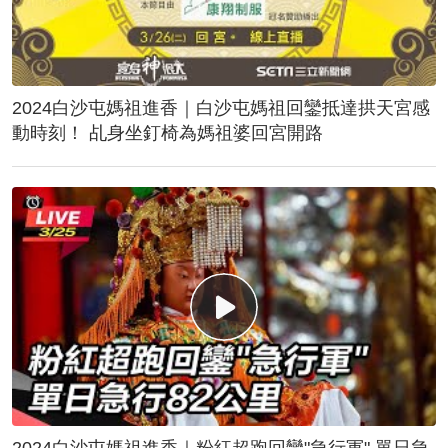
2024白沙屯媽祖進香｜白沙屯媽祖回鑾抵達拱天宮感
動時刻！ 乩身坐釘椅為媽祖婆回宮開路
2024白沙屯媽祖進香｜粉紅超跑回鑾"急行軍" 單日急