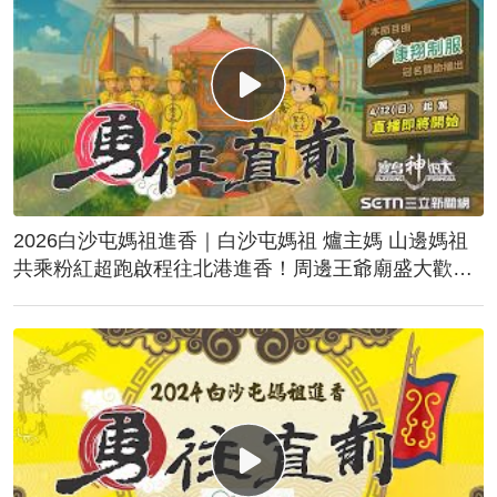
2026白沙屯媽祖進香｜白沙屯媽祖 爐主媽 山邊媽祖
共乘粉紅超跑啟程往北港進香！周邊王爺廟盛大歡
送！