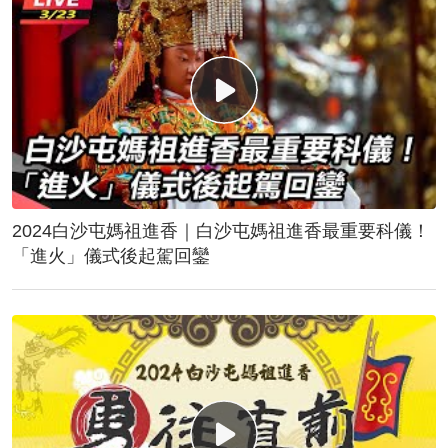
2024白沙屯媽祖進香｜白沙屯媽祖進香最重要科儀！
「進火」儀式後起駕回鑾