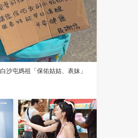
求白沙屯媽祖「保佑姑姑、表妹」