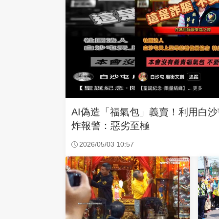
AI偽造「福氣包」義賣！利用白
炸報警：惡劣至極
2026/05/03 10:57