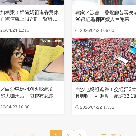
濃如糖漿！婦隨媽祖進香竟休
獨家／淚崩！香燈腳苦尋
血糖值飆上限7倍」 醫曝原
90歲紅龜粿阿嬤人生謝幕
26/04/24 11:16
2026/04/23 06:00
家／白沙屯媽祖刈火唸疏文！
白沙屯媽祖進香！交通部3
超大咖天后 包尿布忍尿5
具聯防「神調度」疏運32.1
時不喊累
新高
26/04/23 16:36
2026/04/22 17:31
上一頁
1
2
3
下一頁