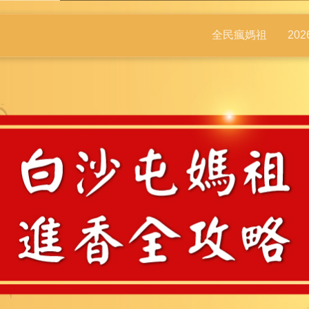
全民瘋媽祖
20