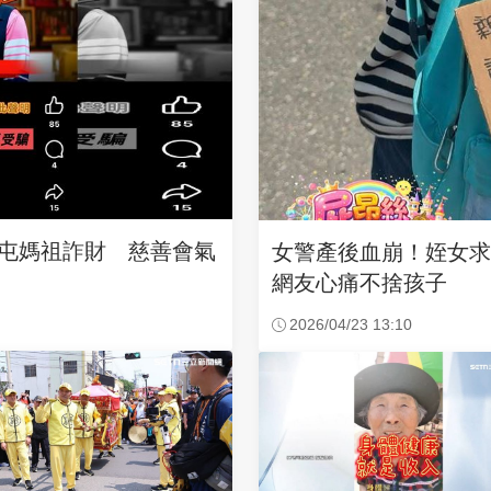
沙屯媽祖詐財 慈善會氣
女警產後血崩！姪女
網友心痛不捨孩子
2026/04/23 13:10