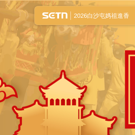
白沙屯媽祖進香全紀錄
2026白沙屯媽祖進香