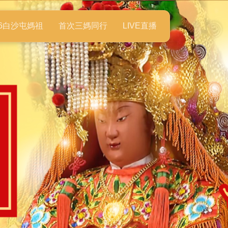
26白沙屯媽祖
首次三媽同行
LIVE直播