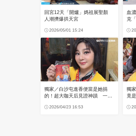
回宮12天「開爐」媽祖展聖顏
血
人潮擠爆拱天宮
克「
因
2026/05/01 15:24
20
獨家／白沙屯進香便當是她捐
獨
的！超大咖天后見證神蹟 一靠
竟是
近媽祖就爆哭
小
2026/04/23 16:53
20