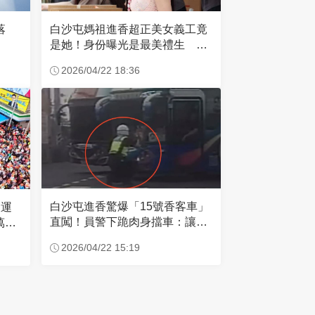
失落
白沙屯媽祖進香超正美女義工竟
是她！身份曝光是最美禮生 一
輩子不結婚
2026/04/22 18:36
白沙屯進香驚爆「15號香客車」
大運
直闖！員警下跪肉身擋車：讓行
萬創
人先過
2026/04/22 15:19