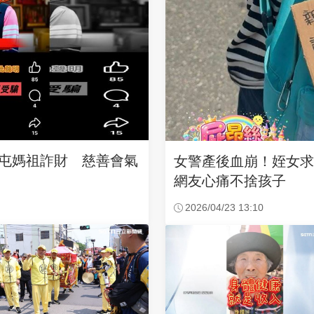
沙屯媽祖詐財 慈善會氣
女警產後血崩！姪女
網友心痛不捨孩子
2026/04/23 13:10