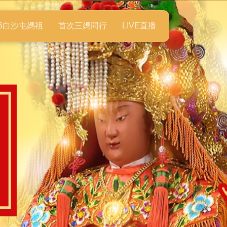
26白沙屯媽祖
首次三媽同行
LIVE直播