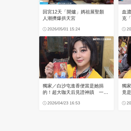
回宮12天「開爐」媽祖展聖顏
血
人潮擠爆拱天宮
克「
因
2026/05/01 15:24
20
獨家／白沙屯進香便當是她捐
獨
的！超大咖天后見證神蹟 一靠
竟是
近媽祖就爆哭
小
2026/04/23 16:53
20