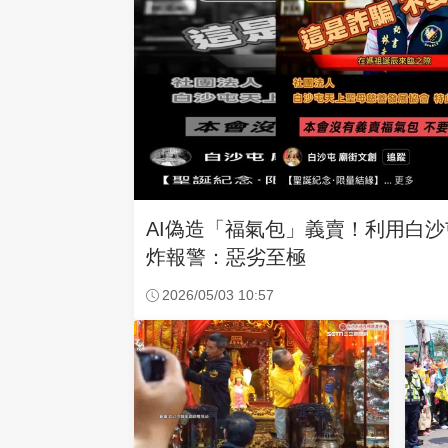
AI偽造「福氣包」義賣！利用白
炸報警：惡劣至極
2026/05/03 10:57