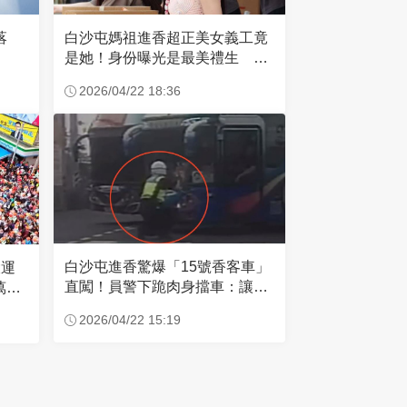
失落
白沙屯媽祖進香超正美女義工竟
是她！身份曝光是最美禮生 一
輩子不結婚
2026/04/22 18:36
白沙屯進香驚爆「15號香客車」
大運
直闖！員警下跪肉身擋車：讓行
萬創
人先過
2026/04/22 15:19