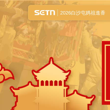
白沙屯媽祖進香全紀錄
2026白沙屯媽祖進香