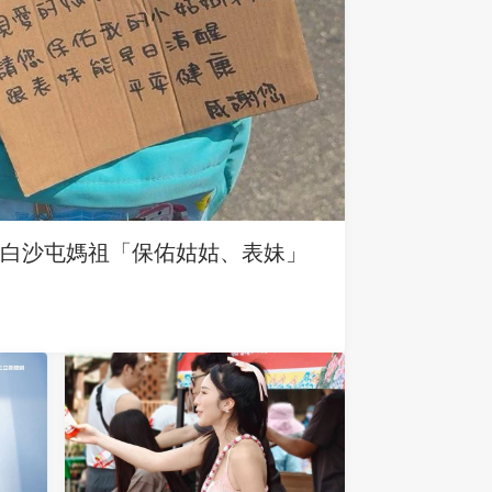
求白沙屯媽祖「保佑姑姑、表妹」