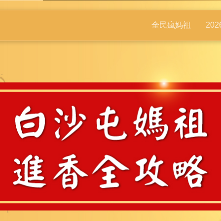
全民瘋媽祖
20