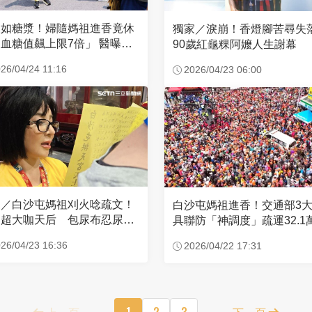
濃如糖漿！婦隨媽祖進香竟休
獨家／淚崩！香燈腳苦尋
血糖值飆上限7倍」 醫曝原
90歲紅龜粿阿嬤人生謝幕
26/04/24 11:16
2026/04/23 06:00
家／白沙屯媽祖刈火唸疏文！
白沙屯媽祖進香！交通部3
超大咖天后 包尿布忍尿5
具聯防「神調度」疏運32.1
時不喊累
新高
26/04/23 16:36
2026/04/22 17:31
上一頁
1
2
3
下一頁