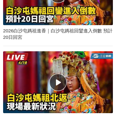
2026白沙屯媽祖進香｜白沙屯媽祖回鑾進入倒數 預計
20日回宮