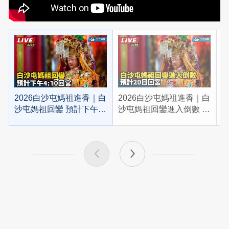
2026白沙屯媽祖進香｜白
2026白沙屯媽祖進香｜白
2
沙屯媽祖回鑾 預計下午
沙屯媽祖回鑾進入倒數 預
4:10回宮
計20日回宮