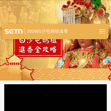
白沙屯媽祖進香全紀錄
2026白沙屯媽祖進香