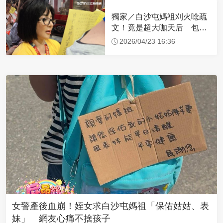
獨家／白沙屯媽祖刈火唸疏
文！竟是超大咖天后 包尿
布忍尿5小時不喊累
2026/04/23 16:36
女警產後血崩！姪女求白沙屯媽祖「保佑姑姑、表
妹」 網友心痛不捨孩子