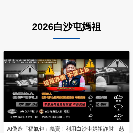
2026白沙屯媽祖
AI偽造「福氣包」義賣！利用白沙屯媽祖詐財 慈