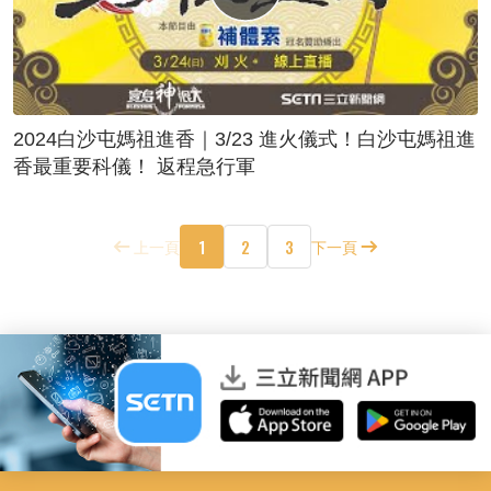
2024白沙屯媽祖進香｜3/23 進火儀式！白沙屯媽祖進
香最重要科儀！ 返程急行軍
1
2
3
上一頁
下一頁