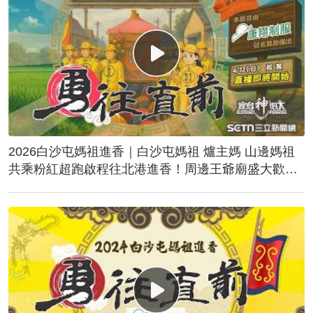
2026白沙屯媽祖進香｜白沙屯媽祖 爐主媽 山邊媽祖
共乘粉紅超跑啟程往北港進香！周邊王爺廟盛大歡
送！