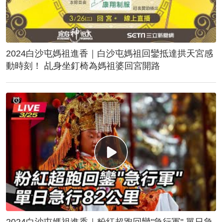
2024白沙屯媽祖進香｜白沙屯媽祖回鑾抵達拱天宮感
動時刻！ 乩身坐釘椅為媽祖婆回宮開路
2024白沙屯媽祖進香｜粉紅超跑回鑾"急行軍" 單日急