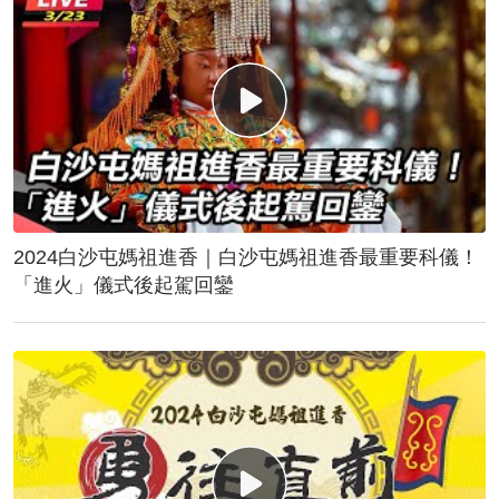
2024白沙屯媽祖進香｜白沙屯媽祖進香最重要科儀！
「進火」儀式後起駕回鑾