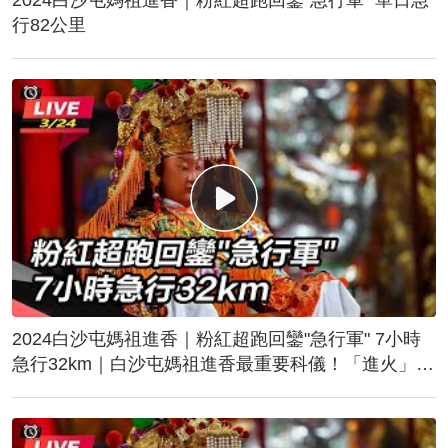
行82公里
2024白沙屯媽祖進香｜粉紅超跑回鑾"急行軍" 7小時
急行32km｜白沙屯媽祖進香最重要科儀！「進火」儀
式後起駕回鑾