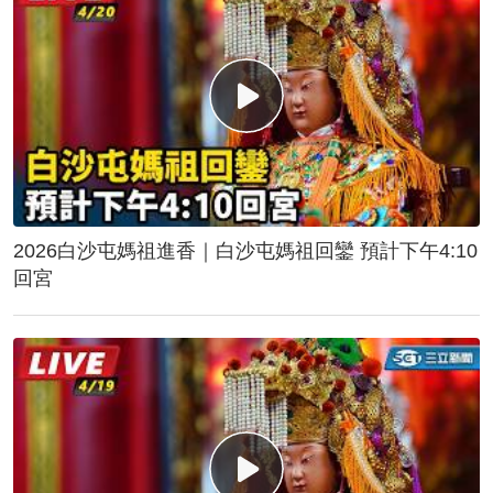
2026白沙屯媽祖進香｜白沙屯媽祖回鑾 預計下午4:10
回宮