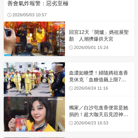
善會氣炸報警：惡劣至極
2026/05/03 10:57
回宮12天「開爐」媽祖展聖
顏 人潮擠爆拱天宮
2026/05/01 15:24
血濃如糖漿！婦隨媽祖進香
竟休克「血糖值飆上限7
倍」 醫曝原因
2026/04/24 11:16
獨家／白沙屯進香便當是她
捐的！超大咖天后見證神
蹟 一靠近媽祖就爆哭
2026/04/23 16:53