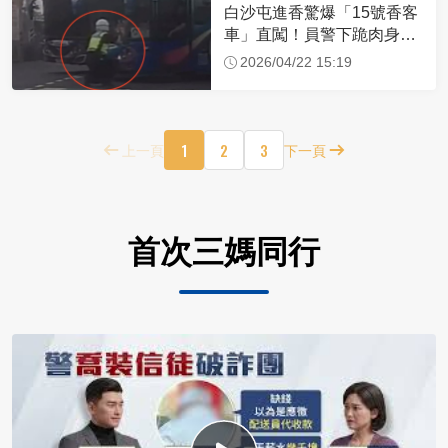
白沙屯進香驚爆「15號香客
車」直闖！員警下跪肉身擋
車：讓行人先過
2026/04/22 15:19
1
2
3
上一頁
下一頁
首次三媽同行