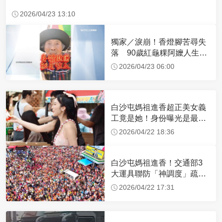
2026/04/23 13:10
獨家／淚崩！香燈腳苦尋失
落 90歲紅龜粿阿嬤人生謝
幕
2026/04/23 06:00
白沙屯媽祖進香超正美女義
工竟是她！身份曝光是最美
禮生 一輩子不結婚
2026/04/22 18:36
白沙屯媽祖進香！交通部3
大運具聯防「神調度」疏運
32.1萬創新高
2026/04/22 17:31