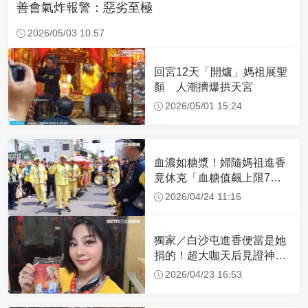
善會氣炸報警：惡劣至極
2026/05/03 10:57
回宮12天「開爐」媽祖展聖
顏 人潮擠爆拱天宮
2026/05/01 15:24
血濃如糖漿！婦隨媽祖進香
竟休克「血糖值飆上限7
倍」 醫曝原因
2026/04/24 11:16
獨家／白沙屯進香便當是她
捐的！超大咖天后見證神
蹟 一靠近媽祖就爆哭
2026/04/23 16:53