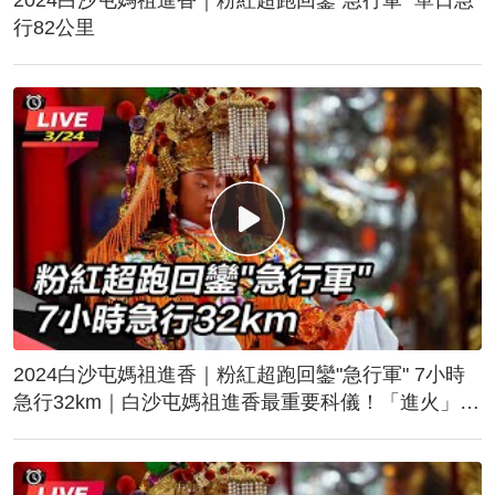
行82公里
2024白沙屯媽祖進香｜粉紅超跑回鑾"急行軍" 7小時
急行32km｜白沙屯媽祖進香最重要科儀！「進火」儀
式後起駕回鑾