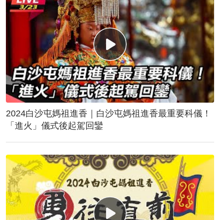
2024白沙屯媽祖進香｜白沙屯媽祖進香最重要科儀！
「進火」儀式後起駕回鑾