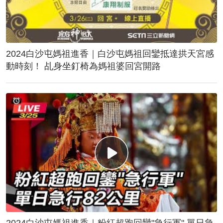
2024白沙屯媽祖進香｜白沙屯媽祖回鑾抵達拱天宮感
動時刻！ 乩身坐釘椅為媽祖婆回宮開路
2024白沙屯媽祖進香｜粉紅超跑回鑾"急行軍" 單日急