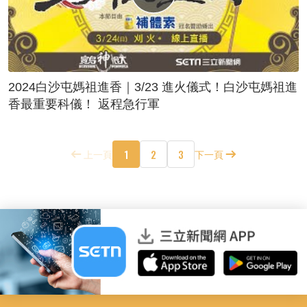
2024白沙屯媽祖進香｜3/23 進火儀式！白沙屯媽祖進
香最重要科儀！ 返程急行軍
1
2
3
上一頁
下一頁