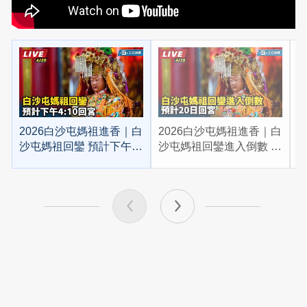
2026白沙屯媽祖進香｜白
2026白沙屯媽祖進香｜白
2
沙屯媽祖回鑾 預計下午
沙屯媽祖回鑾進入倒數 預
4:10回宮
計20日回宮