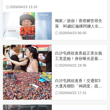
2026/04/23 13:10
獨家／淚崩！香燈腳苦尋失
落 90歲紅龜粿阿嬤人生謝
幕
2026/04/23 06:00
白沙屯媽祖進香超正美女義
工竟是她！身份曝光是最美
禮生 一輩子不結婚
2026/04/22 18:36
白沙屯媽祖進香！交通部3
大運具聯防「神調度」疏運
32.1萬創新高
2026/04/22 17:31