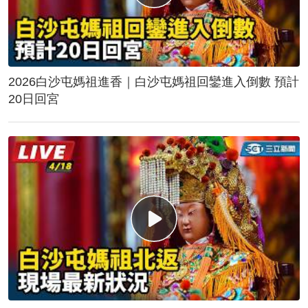
2026白沙屯媽祖進香｜白沙屯媽祖回鑾進入倒數 預計
20日回宮