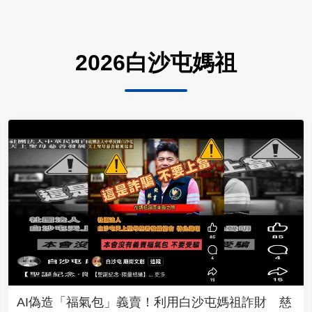
2026白沙屯媽祖
AI偽造「福氣包」義賣！利用白沙屯媽祖詐財 慈