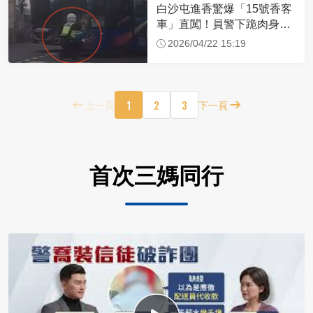
白沙屯進香驚爆「15號香客
車」直闖！員警下跪肉身擋
車：讓行人先過
2026/04/22 15:19
1
2
3
上一頁
下一頁
首次三媽同行