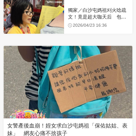
獨家／白沙屯媽祖刈火唸疏
文！竟是超大咖天后 包尿
布忍尿5小時不喊累
2026/04/23 16:36
女警產後血崩！姪女求白沙屯媽祖「保佑姑姑、表
妹」 網友心痛不捨孩子