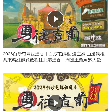
2026白沙屯媽祖進香｜白沙屯媽祖 爐主媽 山邊媽祖
共乘粉紅超跑啟程往北港進香！周邊王爺廟盛大歡
送！