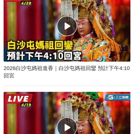
2026白沙屯媽祖進香｜白沙屯媽祖回鑾 預計下午4:10
回宮