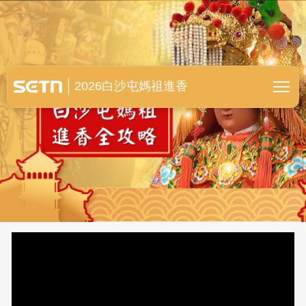
白沙屯媽祖進香全紀錄
2026白沙屯媽祖進香