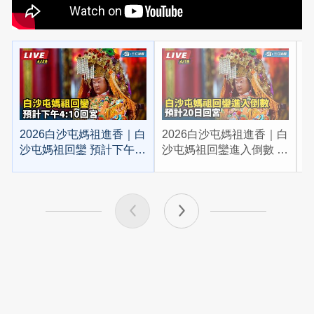
2026白沙屯媽祖進香｜白
2026白沙屯媽祖進香｜白
2
沙屯媽祖回鑾 預計下午
沙屯媽祖回鑾進入倒數 預
4:10回宮
計20日回宮