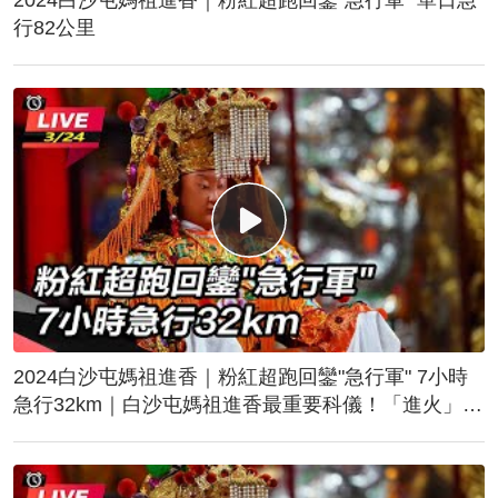
行82公里
2024白沙屯媽祖進香｜粉紅超跑回鑾"急行軍" 7小時
急行32km｜白沙屯媽祖進香最重要科儀！「進火」儀
式後起駕回鑾