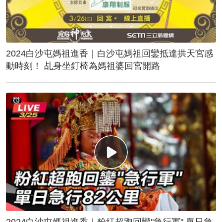
2024白沙屯媽祖進香｜白沙屯媽祖回鑾抵達拱天宮感
動時刻！ 乩身坐釘椅為媽祖婆回宮開路
2024白沙屯媽祖進香｜粉紅超跑回鑾"急行軍" 單日急