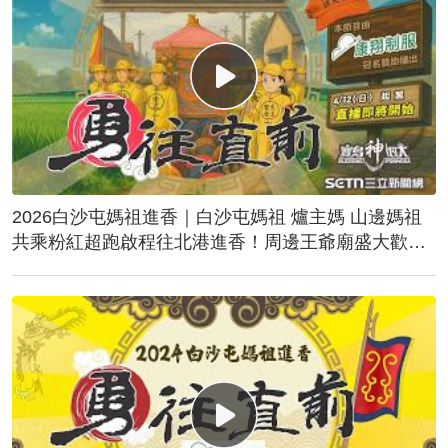
2026白沙屯媽祖進香｜白沙屯媽祖 爐主媽 山邊媽祖
共乘粉紅超跑啟程往北港進香！周邊王爺廟盛大歡
送！