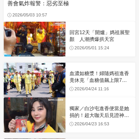
善會氣炸報警：惡劣至極
2026/05/03 10:57
回宮12天「開爐」媽祖展聖
顏 人潮擠爆拱天宮
2026/05/01 15:24
血濃如糖漿！婦隨媽祖進香
竟休克「血糖值飆上限7
倍」 醫曝原因
2026/04/24 11:16
獨家／白沙屯進香便當是她
捐的！超大咖天后見證神
蹟 一靠近媽祖就爆哭
2026/04/23 16:53