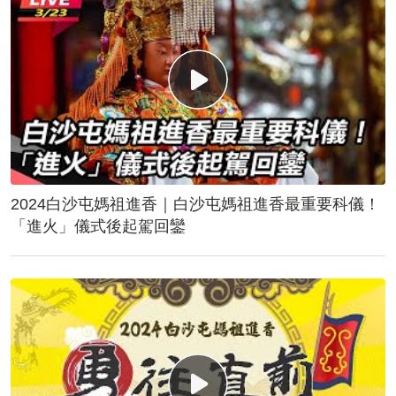
2024白沙屯媽祖進香｜白沙屯媽祖進香最重要科儀！
「進火」儀式後起駕回鑾