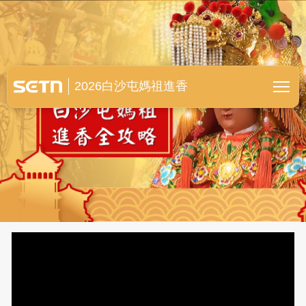
白沙屯媽祖進香全紀錄
2026白沙屯媽祖進香