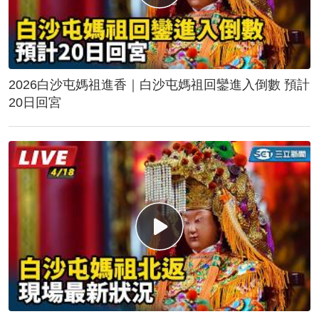
2026白沙屯媽祖進香｜白沙屯媽祖回鑾進入倒數 預計
20日回宮