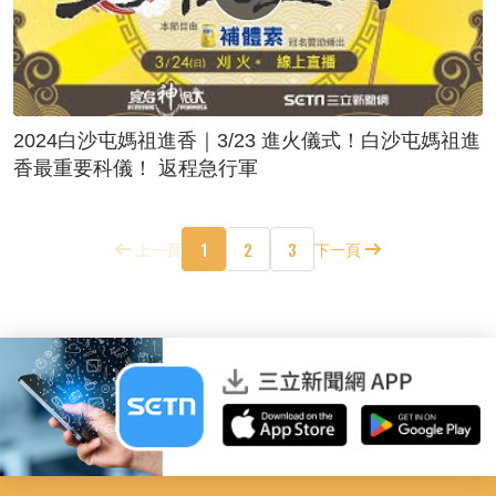
2024白沙屯媽祖進香｜3/23 進火儀式！白沙屯媽祖進
香最重要科儀！ 返程急行軍
1
2
3
上一頁
下一頁