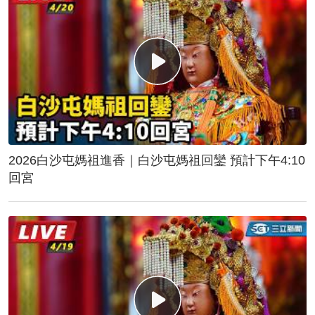
2026白沙屯媽祖進香｜白沙屯媽祖回鑾 預計下午4:10
回宮