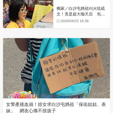
獨家／白沙屯媽祖刈火唸疏
文！竟是超大咖天后 包尿
布忍尿5小時不喊累
2026/04/23 16:36
女警產後血崩！姪女求白沙屯媽祖「保佑姑姑、表
妹」 網友心痛不捨孩子