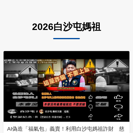
2026白沙屯媽祖
AI偽造「福氣包」義賣！利用白沙屯媽祖詐財 慈