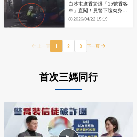
白沙屯進香驚爆「15號香客
車」直闖！員警下跪肉身擋
車：讓行人先過
2026/04/22 15:19
1
2
3
上一頁
下一頁
首次三媽同行