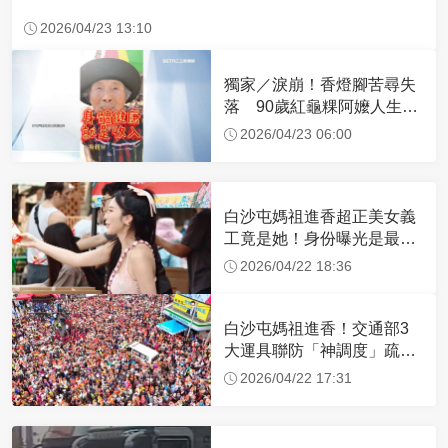
2026/04/23 13:10
獨家／淚崩！香燈腳苦尋失
落 90歲紅龜粿阿嬤人生謝
幕
2026/04/23 06:00
白沙屯媽祖進香超正美女義
工竟是她！身份曝光是最美
禮生 一輩子不結婚
2026/04/22 18:36
白沙屯媽祖進香！交通部3
大運具聯防「神調度」疏運
32.1萬創新高
2026/04/22 17:31