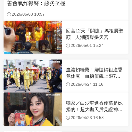
善會氣炸報警：惡劣至極
2026/05/03 10:57
回宮12天「開爐」媽祖展聖
顏 人潮擠爆拱天宮
2026/05/01 15:24
血濃如糖漿！婦隨媽祖進香
竟休克「血糖值飆上限7
倍」 醫曝原因
2026/04/24 11:16
獨家／白沙屯進香便當是她
捐的！超大咖天后見證神
蹟 一靠近媽祖就爆哭
2026/04/23 16:53