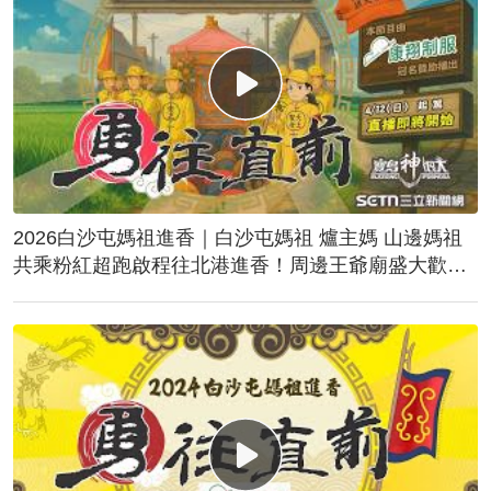
2026白沙屯媽祖進香｜白沙屯媽祖 爐主媽 山邊媽祖
共乘粉紅超跑啟程往北港進香！周邊王爺廟盛大歡
送！