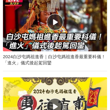
2024白沙屯媽祖進香｜白沙屯媽祖進香最重要科儀！
「進火」儀式後起駕回鑾