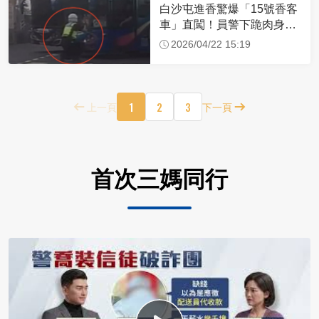
白沙屯進香驚爆「15號香客
車」直闖！員警下跪肉身擋
車：讓行人先過
2026/04/22 15:19
1
2
3
上一頁
下一頁
首次三媽同行