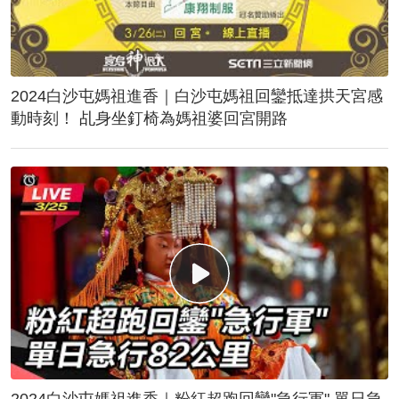
2024白沙屯媽祖進香｜白沙屯媽祖回鑾抵達拱天宮感
動時刻！ 乩身坐釘椅為媽祖婆回宮開路
2024白沙屯媽祖進香｜粉紅超跑回鑾"急行軍" 單日急