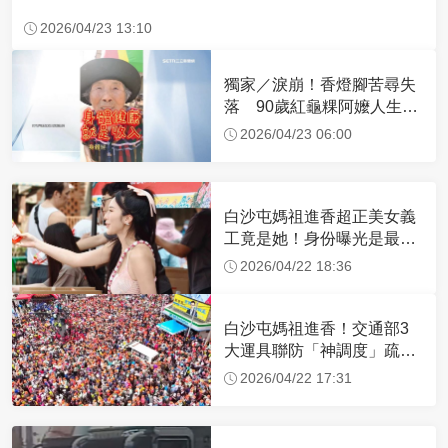
2026/04/23 13:10
獨家／淚崩！香燈腳苦尋失
落 90歲紅龜粿阿嬤人生謝
幕
2026/04/23 06:00
白沙屯媽祖進香超正美女義
工竟是她！身份曝光是最美
禮生 一輩子不結婚
2026/04/22 18:36
白沙屯媽祖進香！交通部3
大運具聯防「神調度」疏運
32.1萬創新高
2026/04/22 17:31