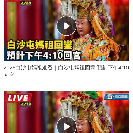
2026白沙屯媽祖進香｜白沙屯媽祖回鑾 預計下午4:10
回宮