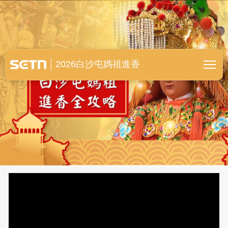
白沙屯媽祖進香全紀錄
2026白沙屯媽祖進香