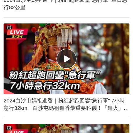
行82公里
2024白沙屯媽祖進香｜粉紅超跑回鑾"急行軍" 7小時
急行32km｜白沙屯媽祖進香最重要科儀！「進火」儀
式後起駕回鑾