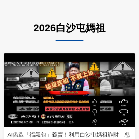
2026白沙屯媽祖
AI偽造「福氣包」義賣！利用白沙屯媽祖詐財 慈