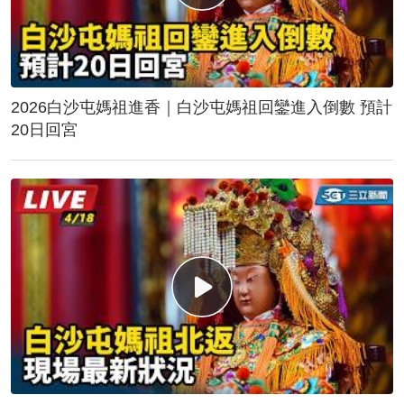
2026白沙屯媽祖進香｜白沙屯媽祖回鑾進入倒數 預計
20日回宮