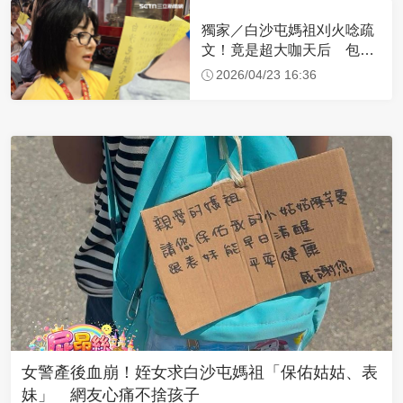
獨家／白沙屯媽祖刈火唸疏
文！竟是超大咖天后 包尿
布忍尿5小時不喊累
2026/04/23 16:36
女警產後血崩！姪女求白沙屯媽祖「保佑姑姑、表
妹」 網友心痛不捨孩子