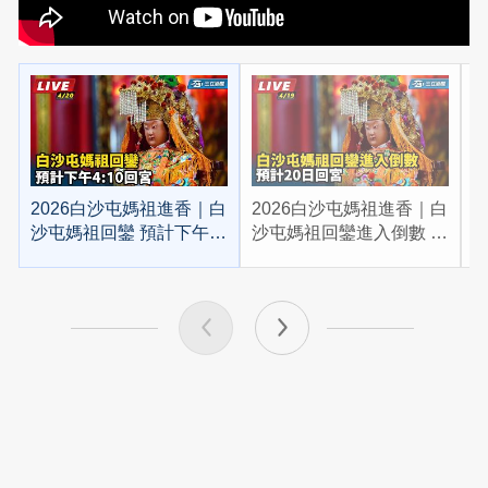
2026白沙屯媽祖進香｜白
2026白沙屯媽祖進香｜白
2
沙屯媽祖回鑾 預計下午
沙屯媽祖回鑾進入倒數 預
4:10回宮
計20日回宮