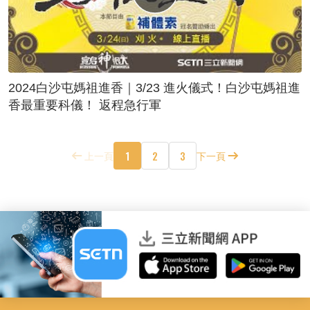
2024白沙屯媽祖進香｜3/23 進火儀式！白沙屯媽祖進
香最重要科儀！ 返程急行軍
1
2
3
上一頁
下一頁