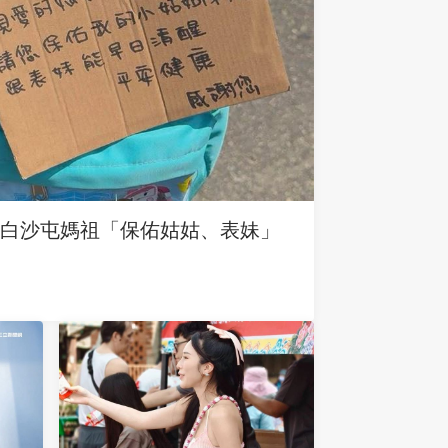
求白沙屯媽祖「保佑姑姑、表妹」