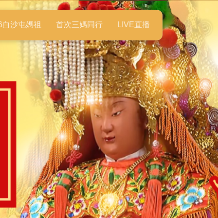
26白沙屯媽祖
首次三媽同行
LIVE直播