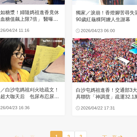
濃如糖漿！婦隨媽祖進香竟休
獨家／淚崩！香燈腳苦尋
血糖值飆上限7倍」 醫曝原
90歲紅龜粿阿嬤人生謝幕
26/04/24 11:16
2026/04/23 06:00
家／白沙屯媽祖刈火唸疏文！
白沙屯媽祖進香！交通部3
超大咖天后 包尿布忍尿5
具聯防「神調度」疏運32.1
時不喊累
新高
26/04/23 16:36
2026/04/22 17:31
上一頁
1
2
3
下一頁