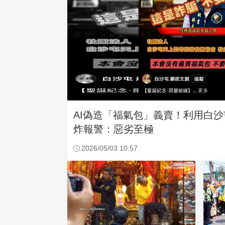
AI偽造「福氣包」義賣！利用白
炸報警：惡劣至極
2026/05/03 10:57