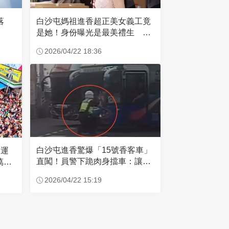
失落
白沙屯媽祖進香超正美女義工竟
是她！身份曝光是最美禮生 一
輩子不結婚
2026/04/22 18:36
白沙屯進香驚爆「15號香客車」
大運
直闖！員警下跪肉身擋車：讓行
萬創
人先過
2026/04/22 15:19