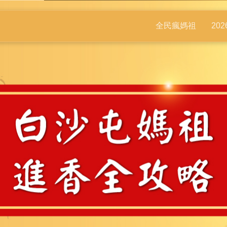
全民瘋媽祖
20