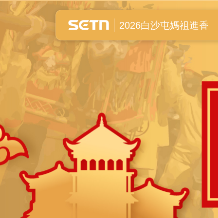
白沙屯媽祖進香全紀錄
2026白沙屯媽祖進香