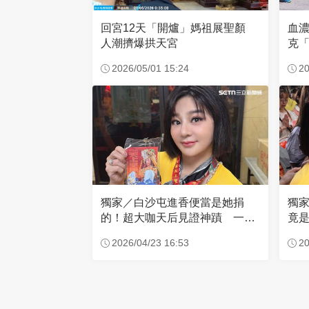
回宮12天「開爐」媽祖展聖顏
血
人潮擠爆拱天宮
克「
因
2026/05/01 15:24
20
獨家／白沙屯進香便當是她捐
獨
的！超大咖天后見證神蹟 一靠
竟是
近媽祖就爆哭
小
2026/04/23 16:53
20