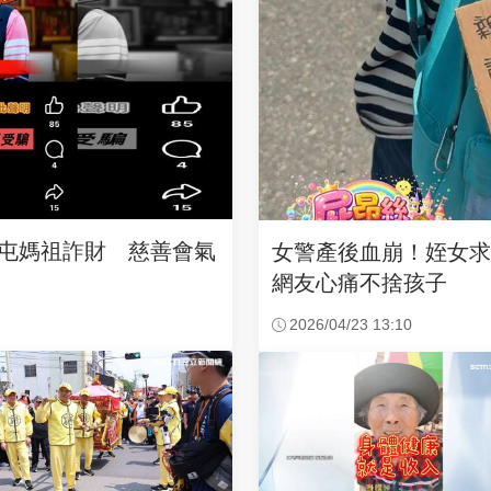
沙屯媽祖詐財 慈善會氣
女警產後血崩！姪女
網友心痛不捨孩子
2026/04/23 13:10