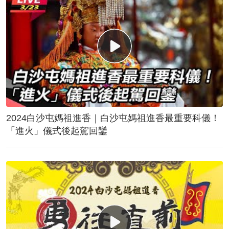
2024白沙屯媽祖進香｜白沙屯媽祖進香最重要科儀！
「進火」儀式後起駕回鑾