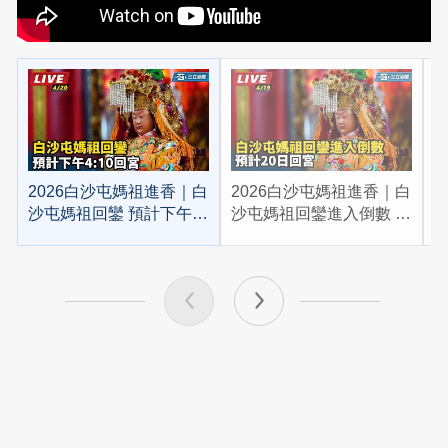
2026白沙屯媽祖進香｜白
2026白沙屯媽祖進香｜白
2
沙屯媽祖回鑾 預計下午
沙屯媽祖回鑾進入倒數 預
4:10回宮
計20日回宮