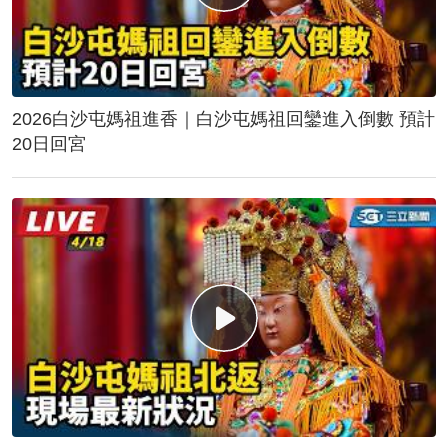
2026白沙屯媽祖進香｜白沙屯媽祖回鑾進入倒數 預計
20日回宮