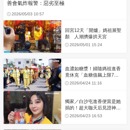
善會氣炸報警：惡劣至極
2026/05/03 10:57
回宮12天「開爐」媽祖展聖
顏 人潮擠爆拱天宮
2026/05/01 15:24
血濃如糖漿！婦隨媽祖進香
竟休克「血糖值飆上限7
倍」 醫曝原因
2026/04/24 11:16
獨家／白沙屯進香便當是她
捐的！超大咖天后見證神
蹟 一靠近媽祖就爆哭
2026/04/23 16:53