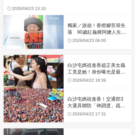
2026/04/23 13:10
獨家／淚崩！香燈腳苦尋失
落 90歲紅龜粿阿嬤人生謝
幕
2026/04/23 06:00
白沙屯媽祖進香超正美女義
工竟是她！身份曝光是最美
禮生 一輩子不結婚
2026/04/22 18:36
白沙屯媽祖進香！交通部3
大運具聯防「神調度」疏運
32.1萬創新高
2026/04/22 17:31