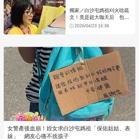
獨家／白沙屯媽祖刈火唸疏
文！竟是超大咖天后 包尿
布忍尿5小時不喊累
2026/04/23 16:36
女警產後血崩！姪女求白沙屯媽祖「保佑姑姑、表
妹」 網友心痛不捨孩子