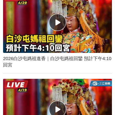
2026白沙屯媽祖進香｜白沙屯媽祖回鑾 預計下午4:10
回宮