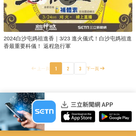
2024白沙屯媽祖進香｜3/23 進火儀式！白沙屯媽祖進
香最重要科儀！ 返程急行軍
1
2
3
上一頁
下一頁