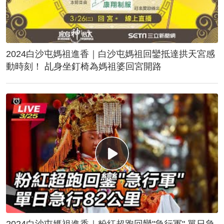
2024白沙屯媽祖進香｜白沙屯媽祖回鑾抵達拱天宮感
動時刻！ 乩身坐釘椅為媽祖婆回宮開路
2024白沙屯媽祖進香｜粉紅超跑回鑾"急行軍" 單日急