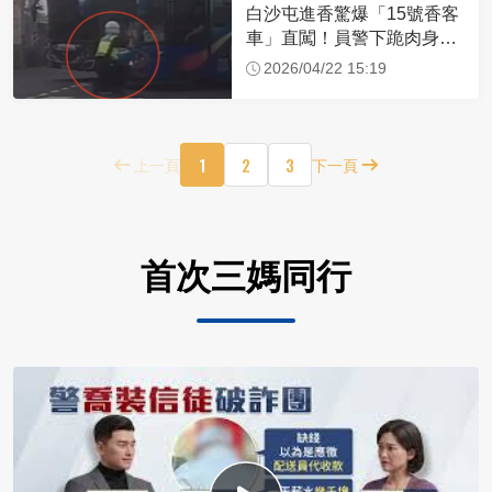
白沙屯進香驚爆「15號香客
車」直闖！員警下跪肉身擋
車：讓行人先過
2026/04/22 15:19
1
2
3
上一頁
下一頁
首次三媽同行