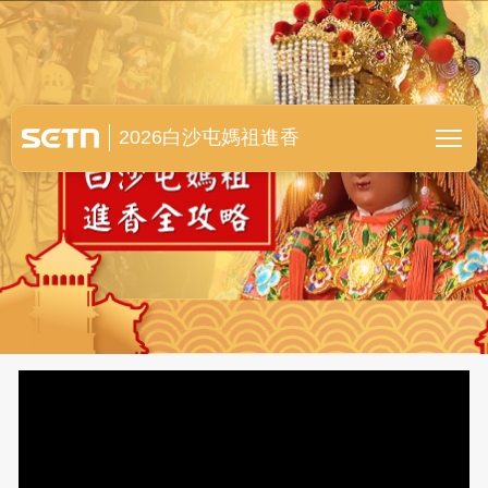
白沙屯媽祖進香全紀錄
2026白沙屯媽祖進香