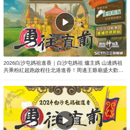
2026白沙屯媽祖進香｜白沙屯媽祖 爐主媽 山邊媽祖
共乘粉紅超跑啟程往北港進香！周邊王爺廟盛大歡
送！