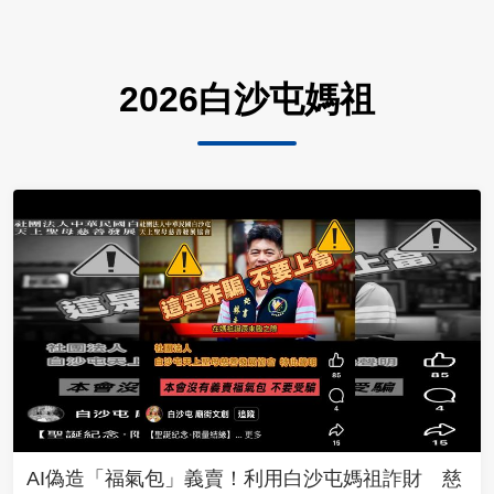
2026白沙屯媽祖
AI偽造「福氣包」義賣！利用白沙屯媽祖詐財 慈