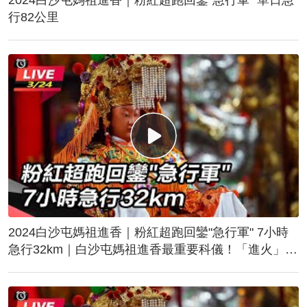
行82公里
2024白沙屯媽祖進香｜粉紅超跑回鑾"急行軍" 7小時
急行32km｜白沙屯媽祖進香最重要科儀！「進火」儀
式後起駕回鑾