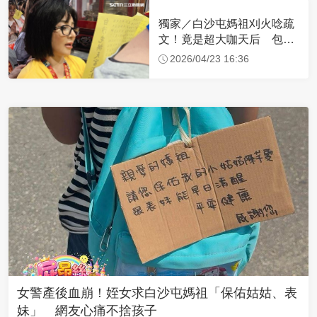
獨家／白沙屯媽祖刈火唸疏
文！竟是超大咖天后 包尿
布忍尿5小時不喊累
2026/04/23 16:36
女警產後血崩！姪女求白沙屯媽祖「保佑姑姑、表
妹」 網友心痛不捨孩子