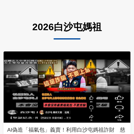
2026白沙屯媽祖
AI偽造「福氣包」義賣！利用白沙屯媽祖詐財 慈