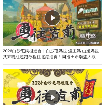
2026白沙屯媽祖進香｜白沙屯媽祖 爐主媽 山邊媽祖
共乘粉紅超跑啟程往北港進香！周邊王爺廟盛大歡
送！