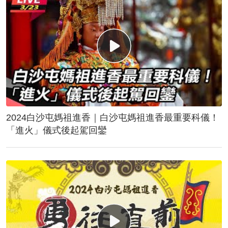
2024白沙屯媽祖進香｜白沙屯媽祖進香最重要科儀！
「進火」儀式後起駕回鑾