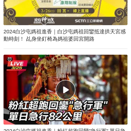
2024白沙屯媽祖進香｜白沙屯媽祖回鑾抵達拱天宮感
動時刻！ 乩身坐釘椅為媽祖婆回宮開路
2024白沙屯媽祖進香｜粉紅超跑回鑾"急行軍" 單日急