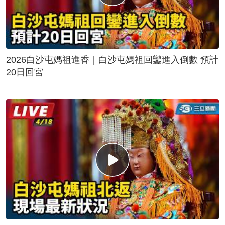
2026白沙屯媽祖進香｜白沙屯媽祖回鑾進入倒數 預計
20日回宮