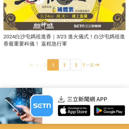
2024白沙屯媽祖進香｜3/23 進火儀式！白沙屯媽祖進
香最重要科儀！ 返程急行軍
1
2
3
上一頁
下一頁