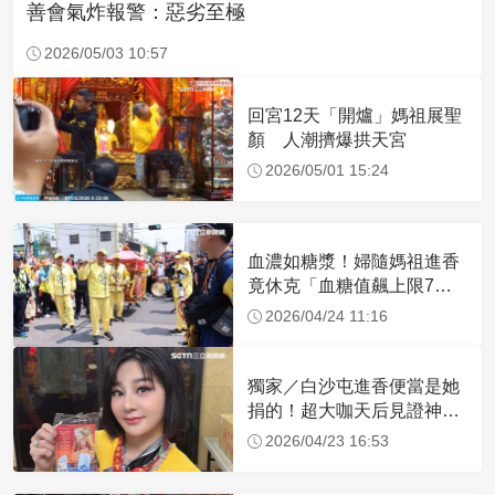
善會氣炸報警：惡劣至極
2026/05/03 10:57
回宮12天「開爐」媽祖展聖
顏 人潮擠爆拱天宮
2026/05/01 15:24
血濃如糖漿！婦隨媽祖進香
竟休克「血糖值飆上限7
倍」 醫曝原因
2026/04/24 11:16
獨家／白沙屯進香便當是她
捐的！超大咖天后見證神
蹟 一靠近媽祖就爆哭
2026/04/23 16:53