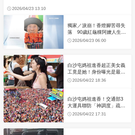
2026/04/23 13:10
獨家／淚崩！香燈腳苦尋失
落 90歲紅龜粿阿嬤人生謝
幕
2026/04/23 06:00
白沙屯媽祖進香超正美女義
工竟是她！身份曝光是最美
禮生 一輩子不結婚
2026/04/22 18:36
白沙屯媽祖進香！交通部3
大運具聯防「神調度」疏運
32.1萬創新高
2026/04/22 17:31