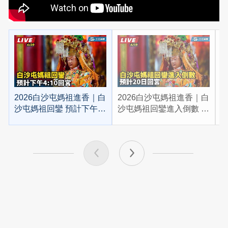
2026白沙屯媽祖進香｜白
2026白沙屯媽祖進香｜白
2
沙屯媽祖回鑾 預計下午
沙屯媽祖回鑾進入倒數 預
4:10回宮
計20日回宮