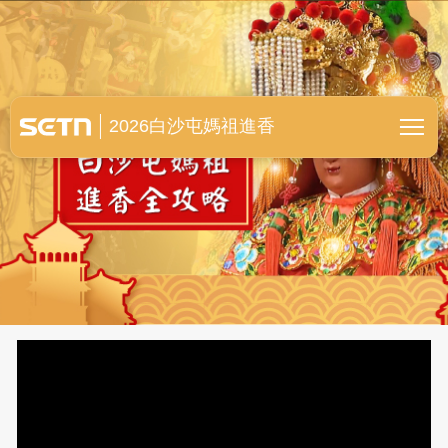
白沙屯媽祖進香全紀錄
2026白沙屯媽祖進香