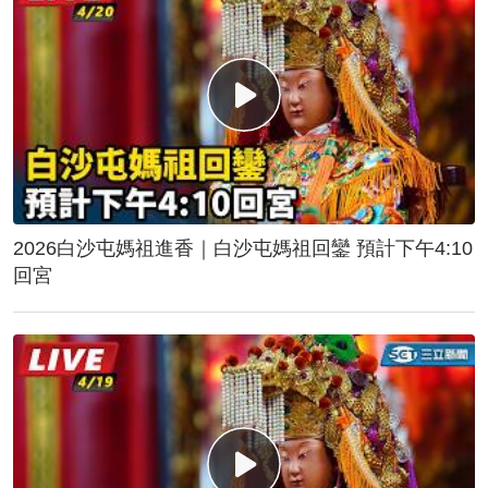
2026白沙屯媽祖進香｜白沙屯媽祖回鑾 預計下午4:10
回宮