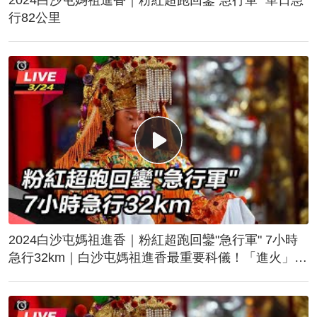
行82公里
2024白沙屯媽祖進香｜粉紅超跑回鑾"急行軍" 7小時
急行32km｜白沙屯媽祖進香最重要科儀！「進火」儀
式後起駕回鑾