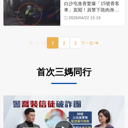
白沙屯進香驚爆「15號香客
車」直闖！員警下跪肉身擋
車：讓行人先過
2026/04/22 15:19
1
2
3
上一頁
下一頁
首次三媽同行