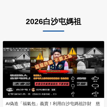
2026白沙屯媽祖
AI偽造「福氣包」義賣！利用白沙屯媽祖詐財 慈