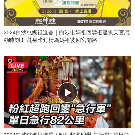
2024白沙屯媽祖進香｜白沙屯媽祖回鑾抵達拱天宮感
動時刻！ 乩身坐釘椅為媽祖婆回宮開路
2024白沙屯媽祖進香｜粉紅超跑回鑾"急行軍" 單日急