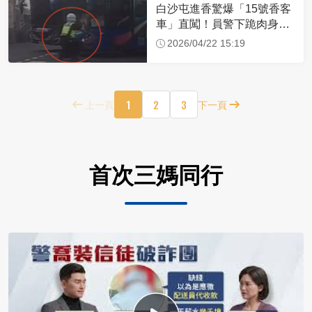
白沙屯進香驚爆「15號香客
車」直闖！員警下跪肉身擋
車：讓行人先過
2026/04/22 15:19
1
2
3
上一頁
下一頁
首次三媽同行