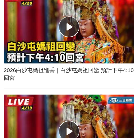
2026白沙屯媽祖進香｜白沙屯媽祖回鑾 預計下午4:10
回宮