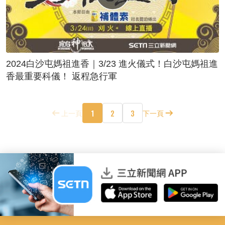
2024白沙屯媽祖進香｜3/23 進火儀式！白沙屯媽祖進
香最重要科儀！ 返程急行軍
1
2
3
上一頁
下一頁