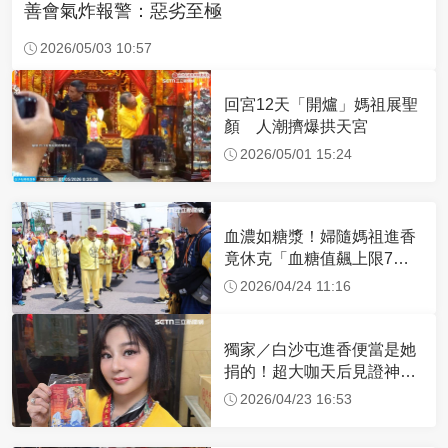
善會氣炸報警：惡劣至極
2026/05/03 10:57
回宮12天「開爐」媽祖展聖
顏 人潮擠爆拱天宮
2026/05/01 15:24
血濃如糖漿！婦隨媽祖進香
竟休克「血糖值飆上限7
倍」 醫曝原因
2026/04/24 11:16
獨家／白沙屯進香便當是她
捐的！超大咖天后見證神
蹟 一靠近媽祖就爆哭
2026/04/23 16:53