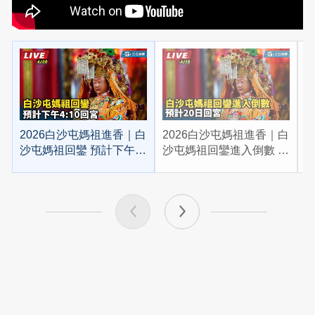
2026白沙屯媽祖進香｜白
2026白沙屯媽祖進香｜白
2
沙屯媽祖回鑾 預計下午
沙屯媽祖回鑾進入倒數 預
4:10回宮
計20日回宮