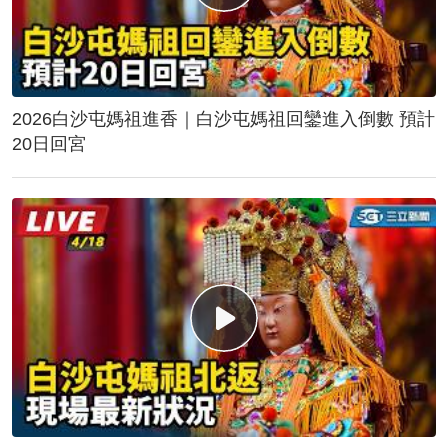
2026白沙屯媽祖進香｜白沙屯媽祖回鑾進入倒數 預計
20日回宮