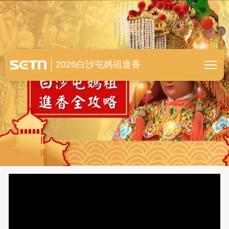
白沙屯媽祖進香全紀錄
2026白沙屯媽祖進香