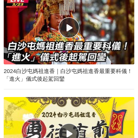
2024白沙屯媽祖進香｜白沙屯媽祖進香最重要科儀！
「進火」儀式後起駕回鑾