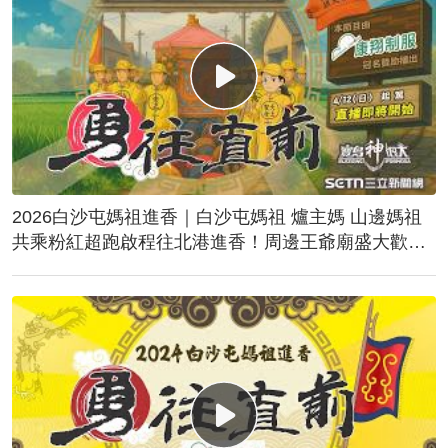
2026白沙屯媽祖進香｜白沙屯媽祖 爐主媽 山邊媽祖
共乘粉紅超跑啟程往北港進香！周邊王爺廟盛大歡
送！