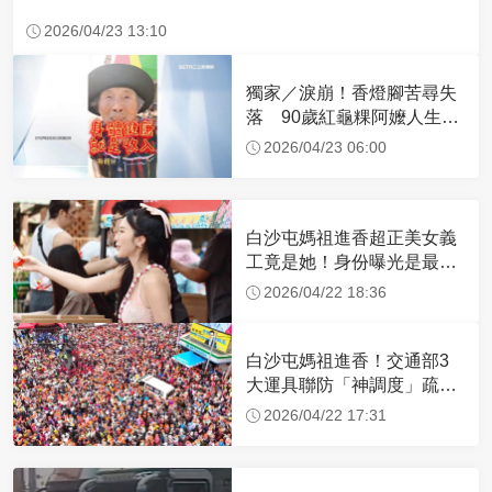
2026/04/23 13:10
獨家／淚崩！香燈腳苦尋失
落 90歲紅龜粿阿嬤人生謝
幕
2026/04/23 06:00
白沙屯媽祖進香超正美女義
工竟是她！身份曝光是最美
禮生 一輩子不結婚
2026/04/22 18:36
白沙屯媽祖進香！交通部3
大運具聯防「神調度」疏運
32.1萬創新高
2026/04/22 17:31