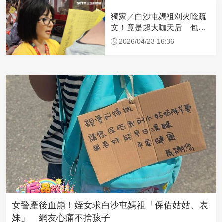
獨家／白沙屯媽祖刈火唸疏
文！竟是超大咖天后 包尿
布忍尿5小時不喊累
2026/04/23 16:36
女警產後血崩！姪女求白沙屯媽祖「保佑姑姑、表
妹」 網友心痛不捨孩子