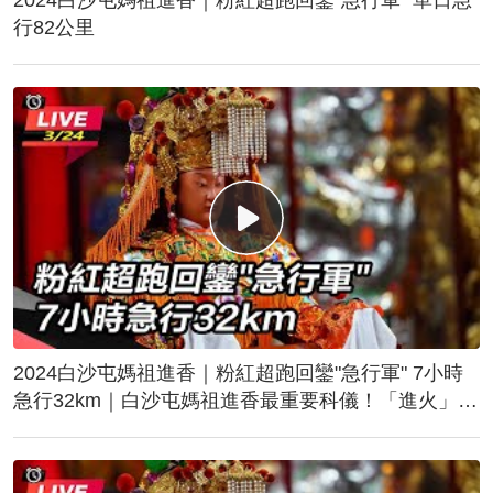
行82公里
2024白沙屯媽祖進香｜粉紅超跑回鑾"急行軍" 7小時
急行32km｜白沙屯媽祖進香最重要科儀！「進火」儀
式後起駕回鑾