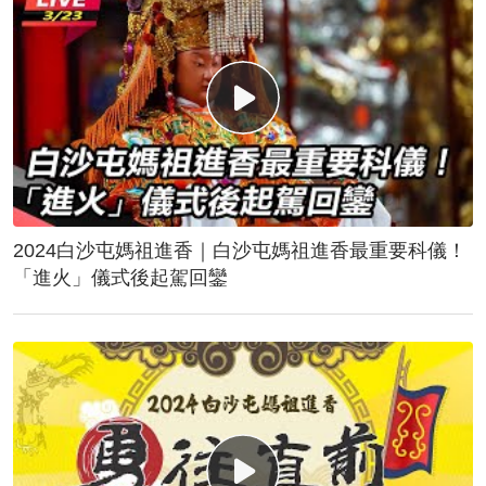
2024白沙屯媽祖進香｜白沙屯媽祖進香最重要科儀！
「進火」儀式後起駕回鑾