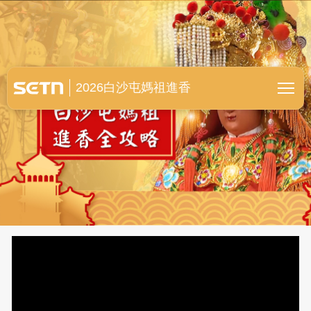
白沙屯媽祖進香全紀錄
2026白沙屯媽祖進香