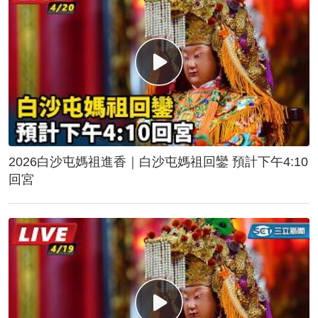
2026白沙屯媽祖進香｜白沙屯媽祖回鑾 預計下午4:10
回宮