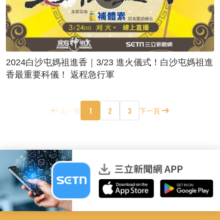
2024白沙屯媽祖進香｜3/23 進火儀式！白沙屯媽祖進
香最重要科儀！ 返程急行軍
1
2
3
上一頁
下一頁