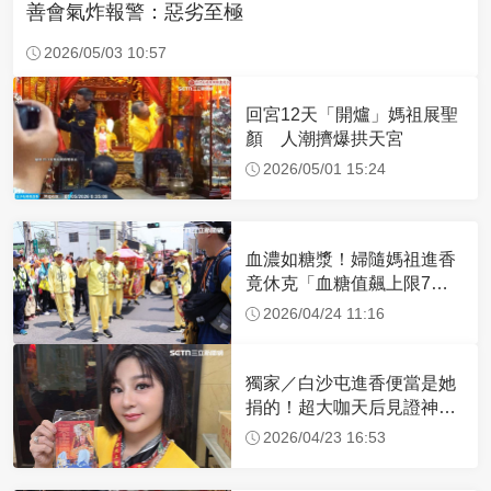
善會氣炸報警：惡劣至極
2026/05/03 10:57
回宮12天「開爐」媽祖展聖
顏 人潮擠爆拱天宮
2026/05/01 15:24
血濃如糖漿！婦隨媽祖進香
竟休克「血糖值飆上限7
倍」 醫曝原因
2026/04/24 11:16
獨家／白沙屯進香便當是她
捐的！超大咖天后見證神
蹟 一靠近媽祖就爆哭
2026/04/23 16:53