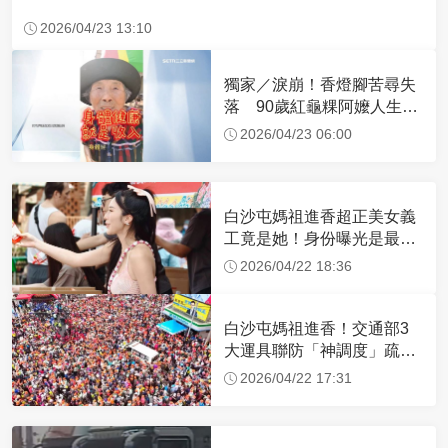
2026/04/23 13:10
獨家／淚崩！香燈腳苦尋失
落 90歲紅龜粿阿嬤人生謝
幕
2026/04/23 06:00
白沙屯媽祖進香超正美女義
工竟是她！身份曝光是最美
禮生 一輩子不結婚
2026/04/22 18:36
白沙屯媽祖進香！交通部3
大運具聯防「神調度」疏運
32.1萬創新高
2026/04/22 17:31