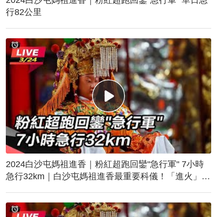
行82公里
2024白沙屯媽祖進香｜粉紅超跑回鑾"急行軍" 7小時
急行32km｜白沙屯媽祖進香最重要科儀！「進火」儀
式後起駕回鑾