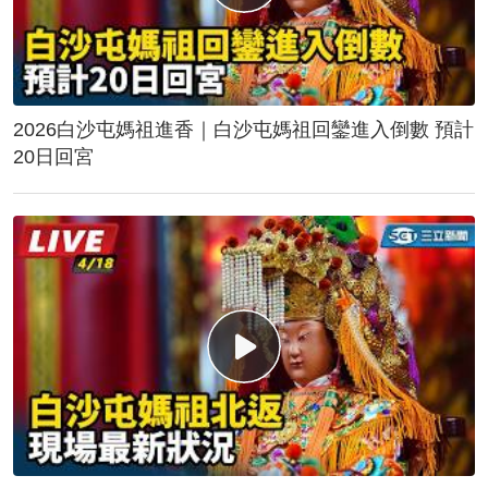
2026白沙屯媽祖進香｜白沙屯媽祖回鑾進入倒數 預計
20日回宮