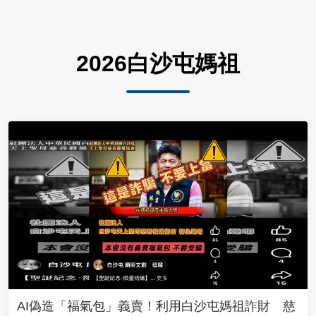
2026白沙屯媽祖
AI偽造「福氣包」義賣！利用白沙屯媽祖詐財 慈