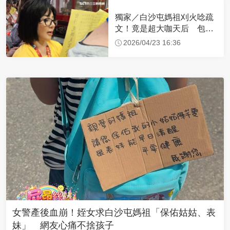
獨家／白沙屯媽祖刈火唸疏
文！竟是超大咖天后 包尿
布忍尿5小時不喊累
2026/04/23 16:36
女警產後血崩！姪女求白沙屯媽祖「保佑姑姑、表
妹」 網友心痛不捨孩子