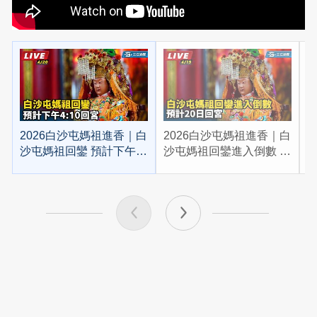
2026白沙屯媽祖進香｜白
2026白沙屯媽祖進香｜白
2
沙屯媽祖回鑾 預計下午
沙屯媽祖回鑾進入倒數 預
4:10回宮
計20日回宮