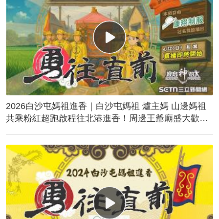
2026白沙屯媽祖進香｜白沙屯媽祖 爐主媽 山邊媽祖
共乘粉紅超跑啟程往北港進香！周邊王爺廟盛大歡
送！