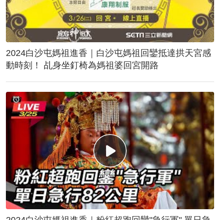
2024白沙屯媽祖進香｜白沙屯媽祖回鑾抵達拱天宮感
動時刻！ 乩身坐釘椅為媽祖婆回宮開路
2024白沙屯媽祖進香｜粉紅超跑回鑾"急行軍" 單日急