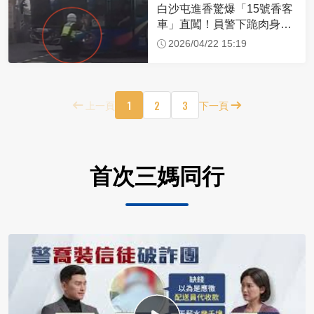
白沙屯進香驚爆「15號香客
車」直闖！員警下跪肉身擋
車：讓行人先過
2026/04/22 15:19
1
2
3
上一頁
下一頁
首次三媽同行