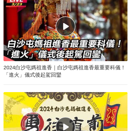
2024白沙屯媽祖進香｜白沙屯媽祖進香最重要科儀！
「進火」儀式後起駕回鑾