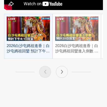
2026白沙屯媽祖進香｜白
2026白沙屯媽祖進香｜白
2
沙屯媽祖回鑾 預計下午
沙屯媽祖回鑾進入倒數 預
4:10回宮
計20日回宮