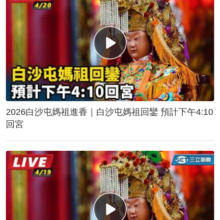
2026白沙屯媽祖進香｜白沙屯媽祖回鑾 預計下午4:10
回宮