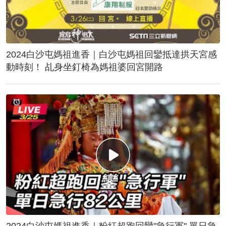
2024白沙屯媽祖進香｜白沙屯媽祖回鑾抵達拱天宮感
動時刻！ 乩身坐釘椅為媽祖婆回宮開路
2024白沙屯媽祖進香｜粉紅超跑回鑾"急行軍" 單日急