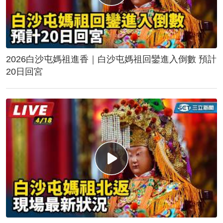
2026白沙屯媽祖進香｜白沙屯媽祖回鑾進入倒數 預計
20日回宮