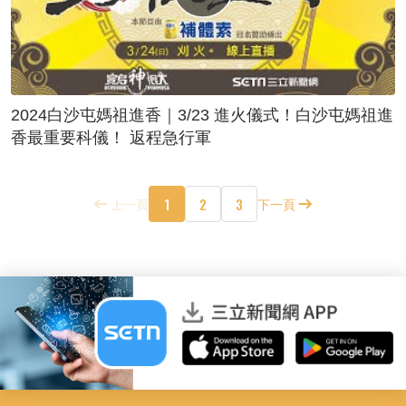
2024白沙屯媽祖進香｜3/23 進火儀式！白沙屯媽祖進
香最重要科儀！ 返程急行軍
1
2
3
上一頁
下一頁