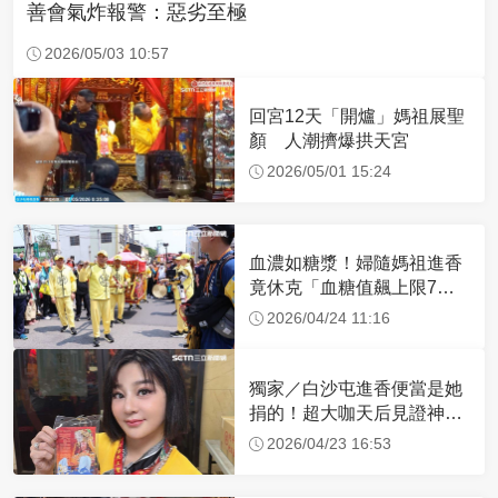
善會氣炸報警：惡劣至極
2026/05/03 10:57
回宮12天「開爐」媽祖展聖
顏 人潮擠爆拱天宮
2026/05/01 15:24
血濃如糖漿！婦隨媽祖進香
竟休克「血糖值飆上限7
倍」 醫曝原因
2026/04/24 11:16
獨家／白沙屯進香便當是她
捐的！超大咖天后見證神
蹟 一靠近媽祖就爆哭
2026/04/23 16:53