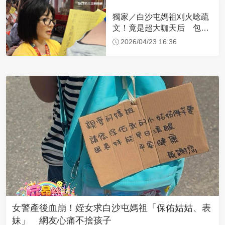
獨家／白沙屯媽祖刈火唸疏
文！竟是超大咖天后 包尿
布忍尿5小時不喊累
2026/04/23 16:36
女警產後血崩！姪女求白沙屯媽祖「保佑姑姑、表
妹」 網友心痛不捨孩子