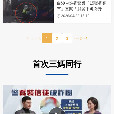
白沙屯進香驚爆「15號香客
車」直闖！員警下跪肉身擋
車：讓行人先過
2026/04/22 15:19
1
2
3
上一頁
下一頁
首次三媽同行