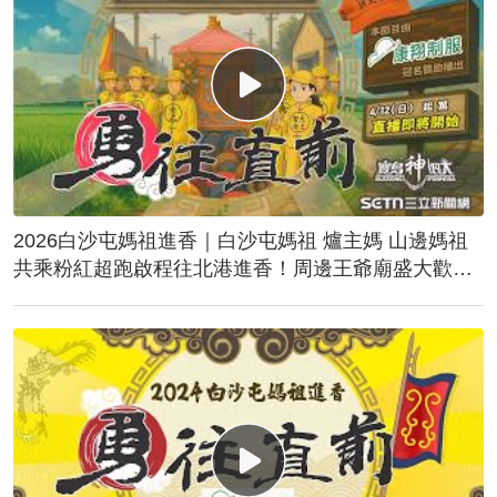
2026白沙屯媽祖進香｜白沙屯媽祖 爐主媽 山邊媽祖
共乘粉紅超跑啟程往北港進香！周邊王爺廟盛大歡
送！