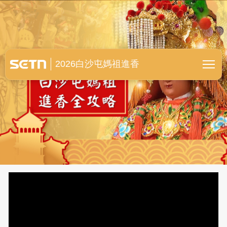
白沙屯媽祖進香全紀錄
2026白沙屯媽祖進香