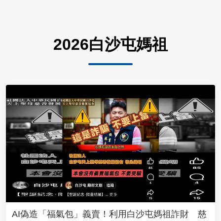
2026白沙屯媽祖
AI偽造「福氣包」義賣！利用白沙屯媽祖詐財 慈