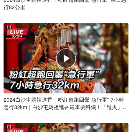
行82公里
2024白沙屯媽祖進香｜粉紅超跑回鑾"急行軍" 7小時
急行32km｜白沙屯媽祖進香最重要科儀！「進火」儀
式後起駕回鑾