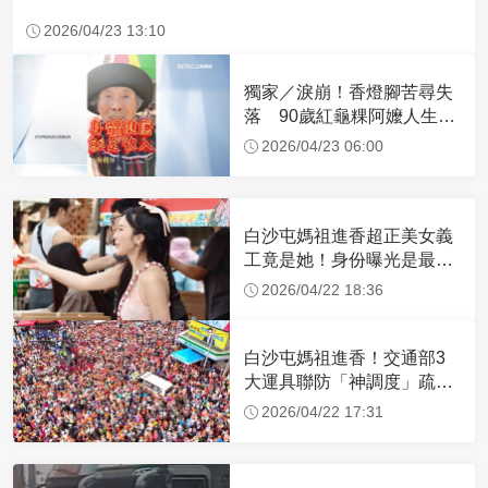
2026/04/23 13:10
獨家／淚崩！香燈腳苦尋失
落 90歲紅龜粿阿嬤人生謝
幕
2026/04/23 06:00
白沙屯媽祖進香超正美女義
工竟是她！身份曝光是最美
禮生 一輩子不結婚
2026/04/22 18:36
白沙屯媽祖進香！交通部3
大運具聯防「神調度」疏運
32.1萬創新高
2026/04/22 17:31