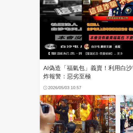
AI偽造「福氣包」義賣！利用白
炸報警：惡劣至極
2026/05/03 10:57