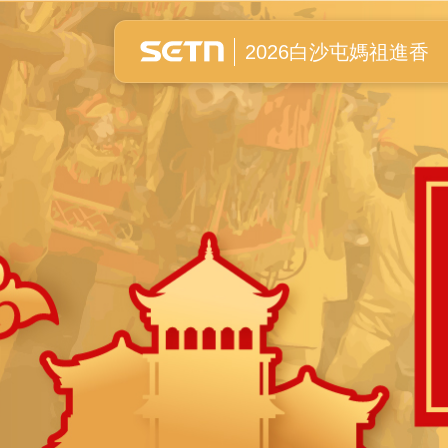
白沙屯媽祖進香全紀錄
2026白沙屯媽祖進香