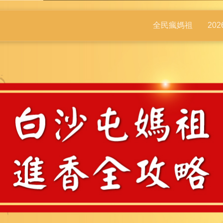
全民瘋媽祖
20