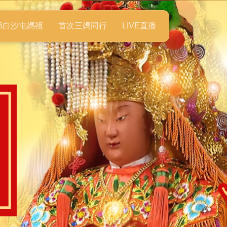
26白沙屯媽祖
首次三媽同行
LIVE直播