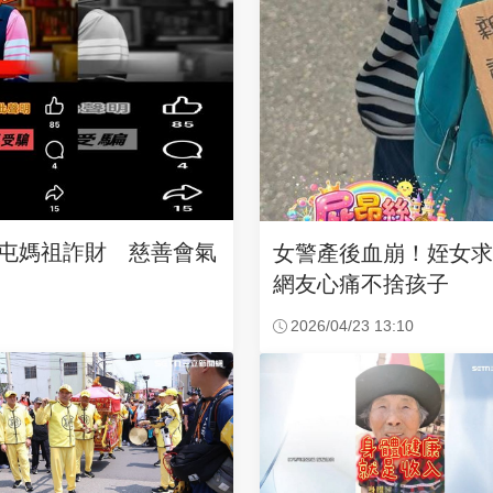
沙屯媽祖詐財 慈善會氣
女警產後血崩！姪女
網友心痛不捨孩子
2026/04/23 13:10