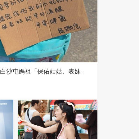
求白沙屯媽祖「保佑姑姑、表妹」