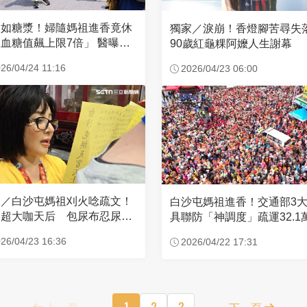
濃如糖漿！婦隨媽祖進香竟休
獨家／淚崩！香燈腳苦尋
血糖值飆上限7倍」 醫曝原
90歲紅龜粿阿嬤人生謝幕
26/04/24 11:16
2026/04/23 06:00
家／白沙屯媽祖刈火唸疏文！
白沙屯媽祖進香！交通部3
超大咖天后 包尿布忍尿5
具聯防「神調度」疏運32.1
時不喊累
新高
26/04/23 16:36
2026/04/22 17:31
上一頁
1
2
3
下一頁