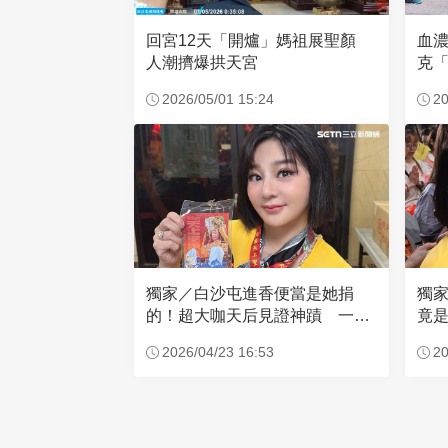
回宮12天「開爐」媽祖展聖顏
血
人潮擠爆拱天宮
克「
因
2026/05/01 15:24
20
獨家／白沙屯進香便當是她捐
獨
的！超大咖天后見證神蹟 一靠
竟是
近媽祖就爆哭
小
2026/04/23 16:53
20