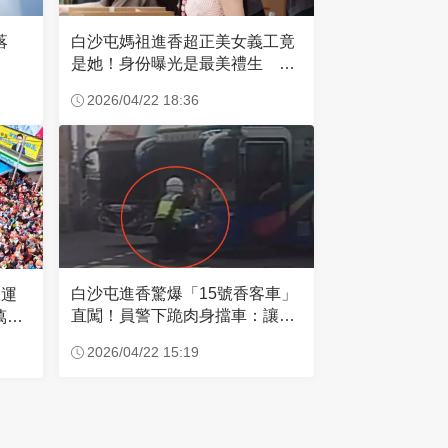
失落
白沙屯媽祖進香超正美女義工竟
是她！身份曝光是最美禮生 一
輩子不結婚
2026/04/22 18:36
白沙屯進香驚爆「15號香客車」
大運
直闖！員警下跪肉身擋車：讓行
萬創
人先過
2026/04/22 15:19