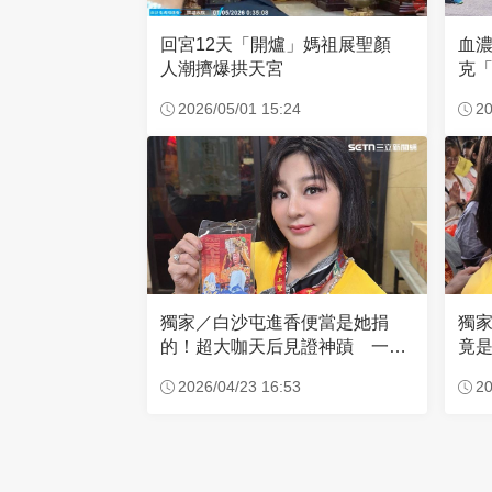
回宮12天「開爐」媽祖展聖顏
血
人潮擠爆拱天宮
克「
因
2026/05/01 15:24
20
獨家／白沙屯進香便當是她捐
獨
的！超大咖天后見證神蹟 一靠
竟是
近媽祖就爆哭
小
2026/04/23 16:53
20