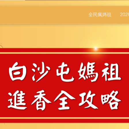
全民瘋媽祖
20