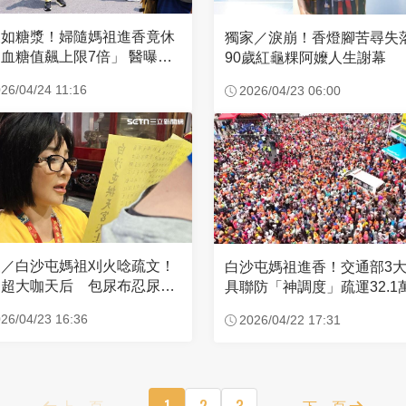
濃如糖漿！婦隨媽祖進香竟休
獨家／淚崩！香燈腳苦尋
血糖值飆上限7倍」 醫曝原
90歲紅龜粿阿嬤人生謝幕
26/04/24 11:16
2026/04/23 06:00
家／白沙屯媽祖刈火唸疏文！
白沙屯媽祖進香！交通部3
超大咖天后 包尿布忍尿5
具聯防「神調度」疏運32.1
時不喊累
新高
26/04/23 16:36
2026/04/22 17:31
上一頁
1
2
3
下一頁