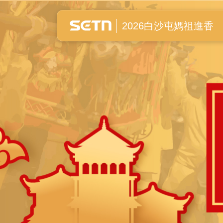
白沙屯媽祖進香全紀錄
2026白沙屯媽祖進香