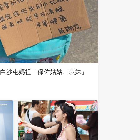
求白沙屯媽祖「保佑姑姑、表妹」