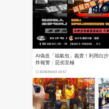
AI偽造「福氣包」義賣！利用白
炸報警：惡劣至極
2026/05/03 10:57