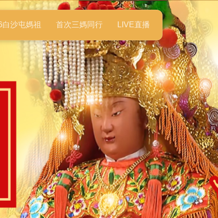
26白沙屯媽祖
首次三媽同行
LIVE直播