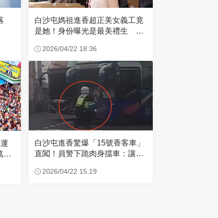
失落
白沙屯媽祖進香超正美女義工竟
是她！身份曝光是最美禮生 一
輩子不結婚
2026/04/22 18:36
白沙屯進香驚爆「15號香客車」
大運
直闖！員警下跪肉身擋車：讓行
萬創
人先過
2026/04/22 15:19