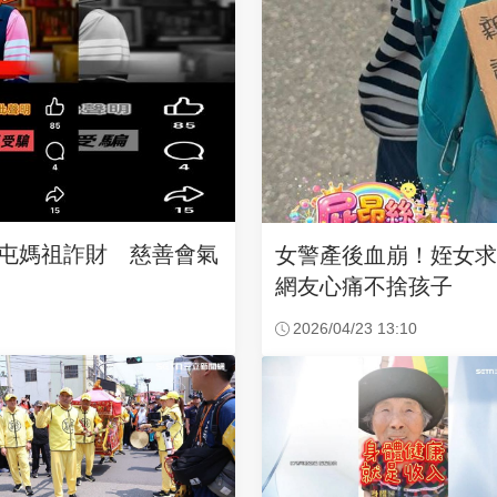
沙屯媽祖詐財 慈善會氣
女警產後血崩！姪女
網友心痛不捨孩子
2026/04/23 13:10