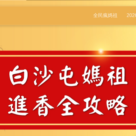
全民瘋媽祖
20