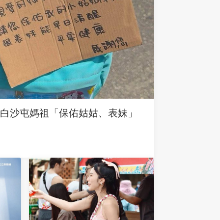
求白沙屯媽祖「保佑姑姑、表妹」