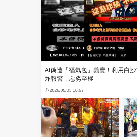
AI偽造「福氣包」義賣！利用白
炸報警：惡劣至極
2026/05/03 10:57