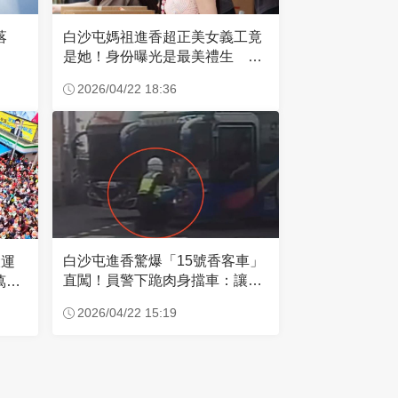
失落
白沙屯媽祖進香超正美女義工竟
是她！身份曝光是最美禮生 一
輩子不結婚
2026/04/22 18:36
白沙屯進香驚爆「15號香客車」
大運
直闖！員警下跪肉身擋車：讓行
萬創
人先過
2026/04/22 15:19