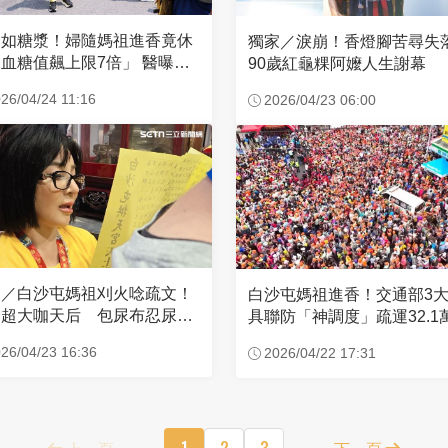
濃如糖漿！婦隨媽祖進香竟休
獨家／淚崩！香燈腳苦尋
血糖值飆上限7倍」 醫曝原
90歲紅龜粿阿嬤人生謝幕
26/04/24 11:16
2026/04/23 06:00
家／白沙屯媽祖刈火唸疏文！
白沙屯媽祖進香！交通部3
超大咖天后 包尿布忍尿5
具聯防「神調度」疏運32.1
時不喊累
新高
26/04/23 16:36
2026/04/22 17:31
上一頁
1
2
3
下一頁