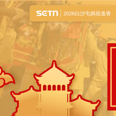
白沙屯媽祖進香全紀錄
2026白沙屯媽祖進香