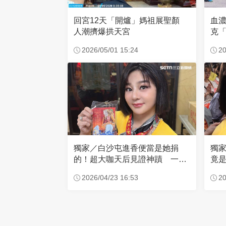
回宮12天「開爐」媽祖展聖顏
血
人潮擠爆拱天宮
克「
因
2026/05/01 15:24
20
獨家／白沙屯進香便當是她捐
獨
的！超大咖天后見證神蹟 一靠
竟是
近媽祖就爆哭
小
2026/04/23 16:53
20