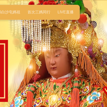
26白沙屯媽祖
首次三媽同行
LIVE直播