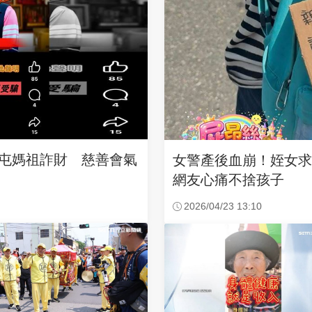
沙屯媽祖詐財 慈善會氣
女警產後血崩！姪女
網友心痛不捨孩子
2026/04/23 13:10