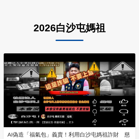
2026白沙屯媽祖
AI偽造「福氣包」義賣！利用白沙屯媽祖詐財 慈