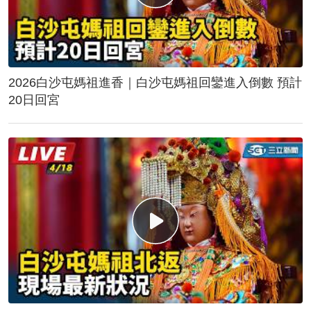
2026白沙屯媽祖進香｜白沙屯媽祖回鑾進入倒數 預計
20日回宮