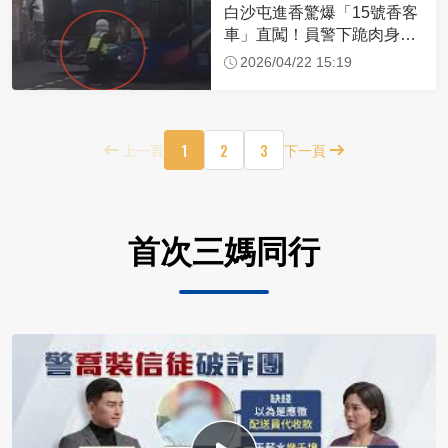
白沙屯進香驚爆「15號香客
車」直闖！員警下跪肉身擋
車：讓行人先過
2026/04/22 15:19
1
2
3
上一頁
下一頁
首次三媽同行