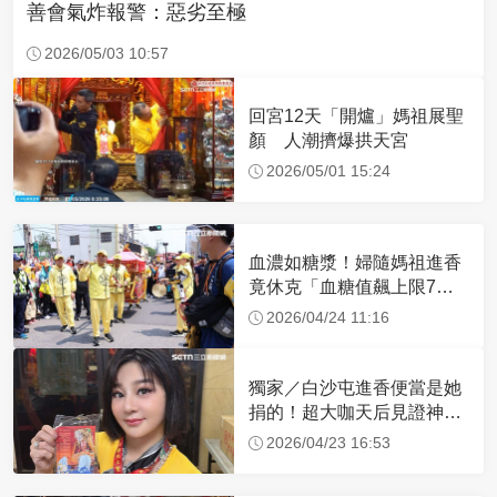
善會氣炸報警：惡劣至極
2026/05/03 10:57
回宮12天「開爐」媽祖展聖
顏 人潮擠爆拱天宮
2026/05/01 15:24
血濃如糖漿！婦隨媽祖進香
竟休克「血糖值飆上限7
倍」 醫曝原因
2026/04/24 11:16
獨家／白沙屯進香便當是她
捐的！超大咖天后見證神
蹟 一靠近媽祖就爆哭
2026/04/23 16:53