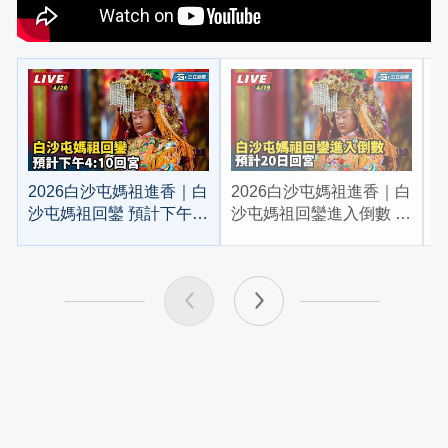
2026白沙屯媽祖進香｜白
2026白沙屯媽祖進香｜白
2
沙屯媽祖回鑾 預計下午
沙屯媽祖回鑾進入倒數 預
4:10回宮
計20日回宮