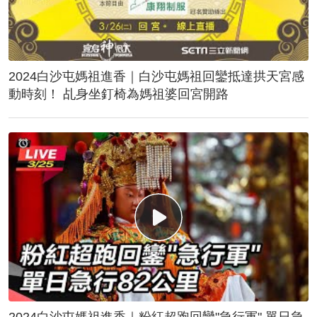
2024白沙屯媽祖進香｜白沙屯媽祖回鑾抵達拱天宮感
動時刻！ 乩身坐釘椅為媽祖婆回宮開路
2024白沙屯媽祖進香｜粉紅超跑回鑾"急行軍" 單日急