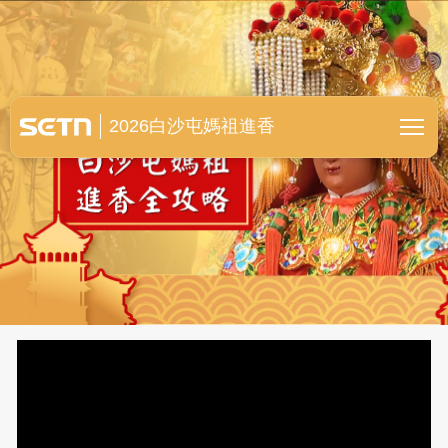
白沙屯媽祖進香全紀錄
2026白沙屯媽祖進香