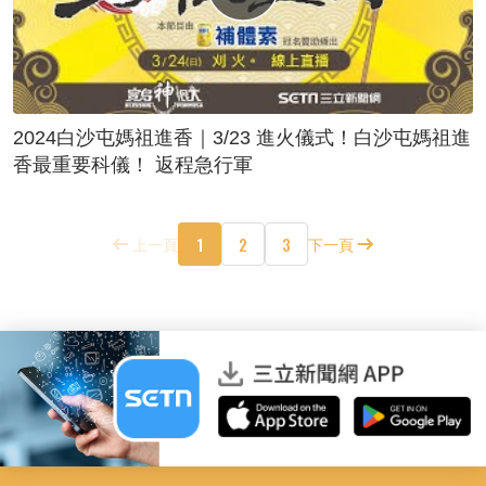
2024白沙屯媽祖進香｜3/23 進火儀式！白沙屯媽祖進
香最重要科儀！ 返程急行軍
1
2
3
上一頁
下一頁