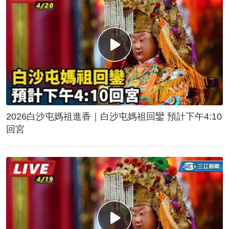
2026白沙屯媽祖進香｜白沙屯媽祖回鑾 預計下午4:10
回宮