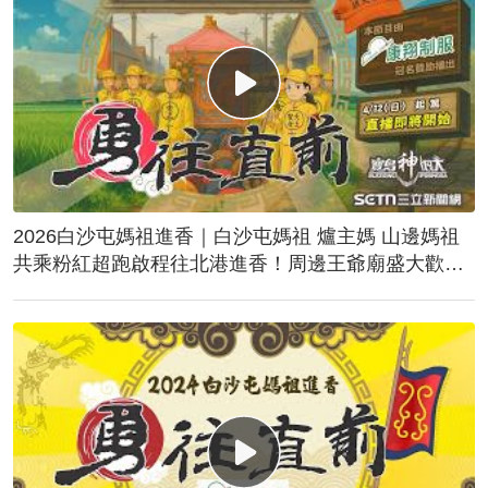
2026白沙屯媽祖進香｜白沙屯媽祖 爐主媽 山邊媽祖
共乘粉紅超跑啟程往北港進香！周邊王爺廟盛大歡
送！