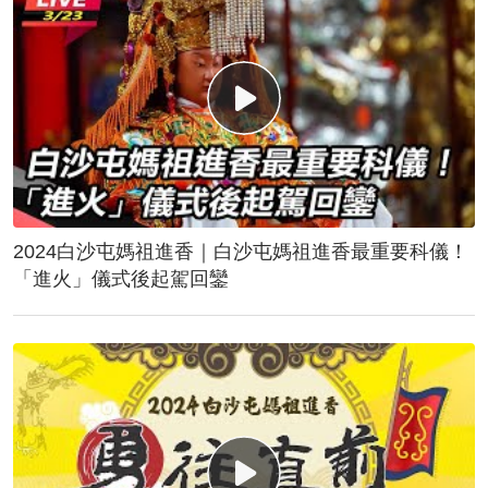
2024白沙屯媽祖進香｜白沙屯媽祖進香最重要科儀！
「進火」儀式後起駕回鑾