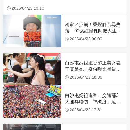
2026/04/23 13:10
獨家／淚崩！香燈腳苦尋失
落 90歲紅龜粿阿嬤人生謝
幕
2026/04/23 06:00
白沙屯媽祖進香超正美女義
工竟是她！身份曝光是最美
禮生 一輩子不結婚
2026/04/22 18:36
白沙屯媽祖進香！交通部3
大運具聯防「神調度」疏運
32.1萬創新高
2026/04/22 17:31