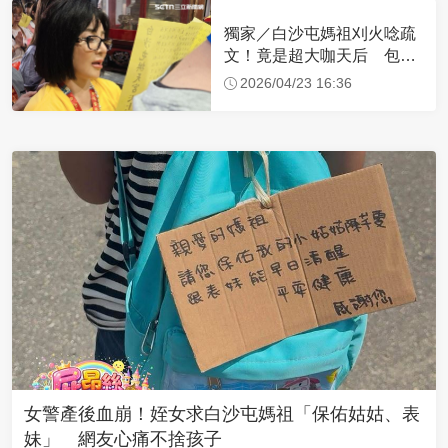
獨家／白沙屯媽祖刈火唸疏
文！竟是超大咖天后 包尿
布忍尿5小時不喊累
2026/04/23 16:36
女警產後血崩！姪女求白沙屯媽祖「保佑姑姑、表
妹」 網友心痛不捨孩子