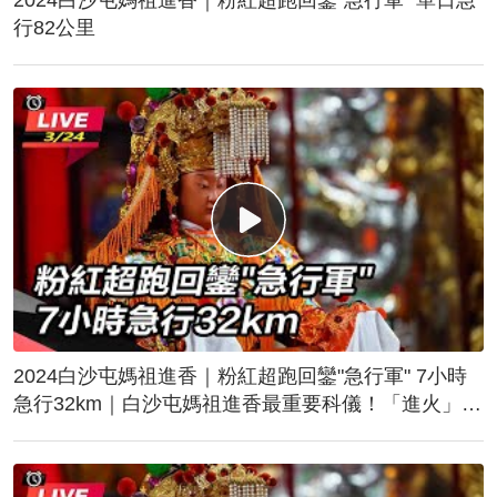
行82公里
2024白沙屯媽祖進香｜粉紅超跑回鑾"急行軍" 7小時
急行32km｜白沙屯媽祖進香最重要科儀！「進火」儀
式後起駕回鑾