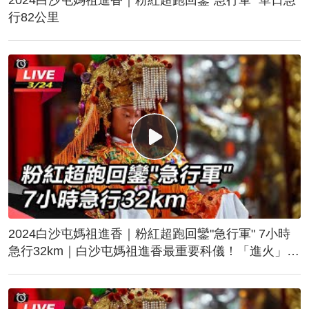
行82公里
2024白沙屯媽祖進香｜粉紅超跑回鑾"急行軍" 7小時
急行32km｜白沙屯媽祖進香最重要科儀！「進火」儀
式後起駕回鑾