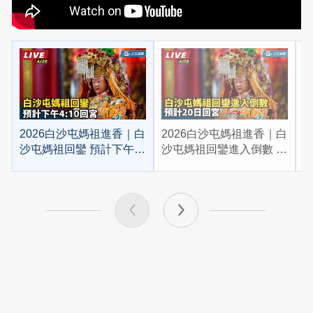
2026白沙屯媽祖進香｜白
2026白沙屯媽祖進香｜白
2
沙屯媽祖回鑾 預計下午
沙屯媽祖回鑾進入倒數 預
4:10回宮
計20日回宮