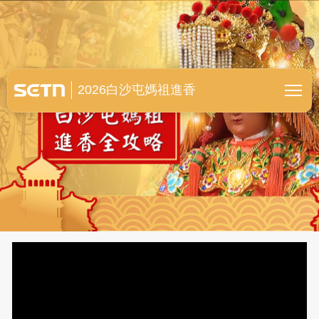
白沙屯媽祖進香全紀錄
2026白沙屯媽祖進香