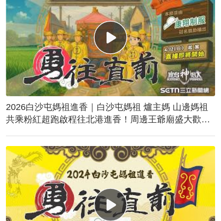
2026白沙屯媽祖進香｜白沙屯媽祖 爐主媽 山邊媽祖
共乘粉紅超跑啟程往北港進香！周邊王爺廟盛大歡
送！