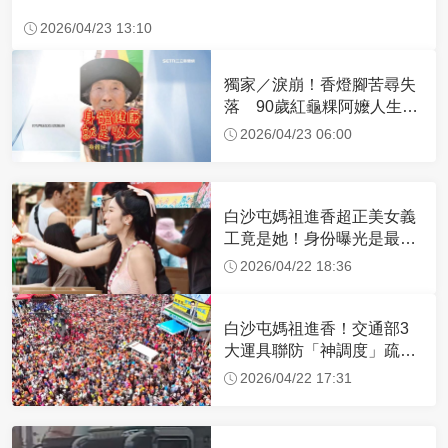
2026/04/23 13:10
獨家／淚崩！香燈腳苦尋失
落 90歲紅龜粿阿嬤人生謝
幕
2026/04/23 06:00
白沙屯媽祖進香超正美女義
工竟是她！身份曝光是最美
禮生 一輩子不結婚
2026/04/22 18:36
白沙屯媽祖進香！交通部3
大運具聯防「神調度」疏運
32.1萬創新高
2026/04/22 17:31