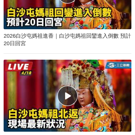
2026白沙屯媽祖進香｜白沙屯媽祖回鑾進入倒數 預計
20日回宮