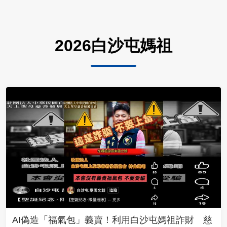
2026白沙屯媽祖
AI偽造「福氣包」義賣！利用白沙屯媽祖詐財 慈