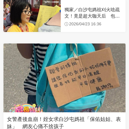
獨家／白沙屯媽祖刈火唸疏
文！竟是超大咖天后 包尿
布忍尿5小時不喊累
2026/04/23 16:36
女警產後血崩！姪女求白沙屯媽祖「保佑姑姑、表
妹」 網友心痛不捨孩子