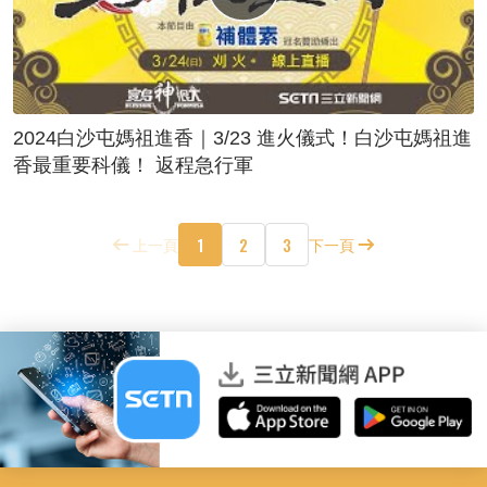
2024白沙屯媽祖進香｜3/23 進火儀式！白沙屯媽祖進
香最重要科儀！ 返程急行軍
1
2
3
上一頁
下一頁