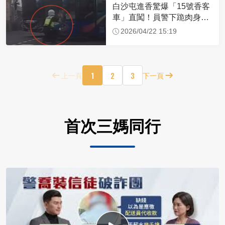
白沙屯進香驚爆「15號香客
車」直闖！員警下跪肉身擋
車：讓行人先過
2026/04/22 15:19
1
2
3
上一頁
下一頁
首次三媽同行