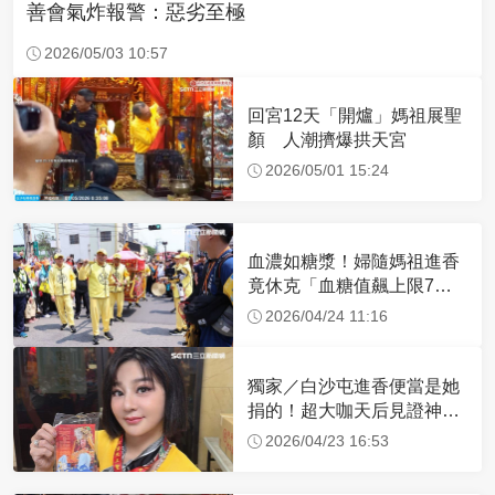
善會氣炸報警：惡劣至極
2026/05/03 10:57
回宮12天「開爐」媽祖展聖
顏 人潮擠爆拱天宮
2026/05/01 15:24
血濃如糖漿！婦隨媽祖進香
竟休克「血糖值飆上限7
倍」 醫曝原因
2026/04/24 11:16
獨家／白沙屯進香便當是她
捐的！超大咖天后見證神
蹟 一靠近媽祖就爆哭
2026/04/23 16:53