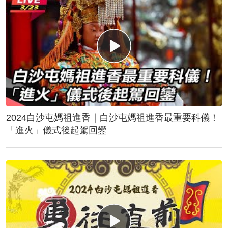
2024白沙屯媽祖進香｜白沙屯媽祖進香最重要科儀！
「進火」儀式後起駕回鑾