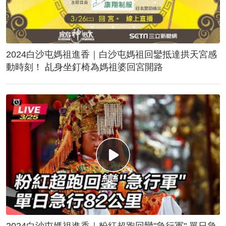
2024白沙屯媽祖進香｜白沙屯媽祖回鑾抵達拱天宮感
動時刻！ 乩身坐釘椅為媽祖婆回宮開路
2024白沙屯媽祖進香｜粉紅超跑回鑾"急行軍" 單日急