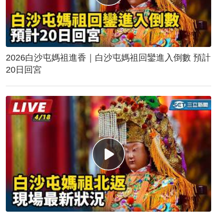
2026白沙屯媽祖進香｜白沙屯媽祖回鑾進入倒數 預計
20日回宮