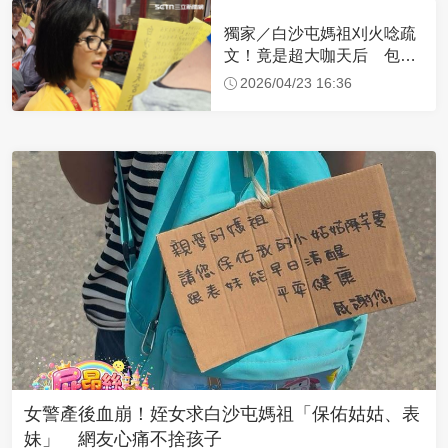
獨家／白沙屯媽祖刈火唸疏
文！竟是超大咖天后 包尿
布忍尿5小時不喊累
2026/04/23 16:36
女警產後血崩！姪女求白沙屯媽祖「保佑姑姑、表
妹」 網友心痛不捨孩子