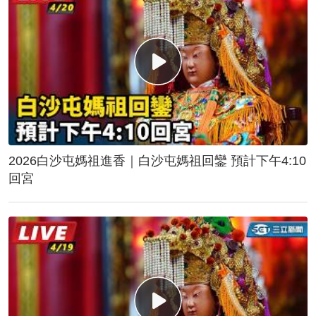
2026白沙屯媽祖進香｜白沙屯媽祖回鑾 預計下午4:10
回宮