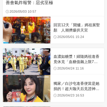
善會氣炸報警：惡劣至極
2026/05/03 10:57
回宮12天「開爐」媽祖展聖
顏 人潮擠爆拱天宮
2026/05/01 15:24
血濃如糖漿！婦隨媽祖進香
竟休克「血糖值飆上限7
倍」 醫曝原因
2026/04/24 11:16
獨家／白沙屯進香便當是她
捐的！超大咖天后見證神
蹟 一靠近媽祖就爆哭
2026/04/23 16:53