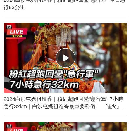
行82公里
2024白沙屯媽祖進香｜粉紅超跑回鑾"急行軍" 7小時
急行32km｜白沙屯媽祖進香最重要科儀！「進火」儀
式後起駕回鑾