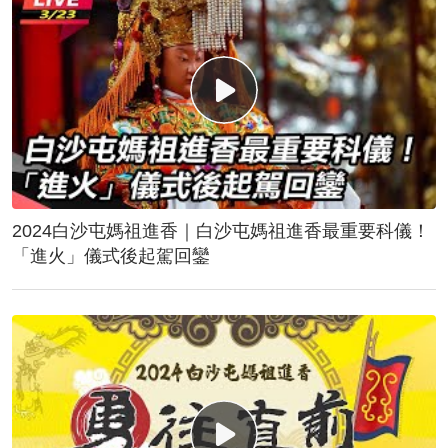
2024白沙屯媽祖進香｜白沙屯媽祖進香最重要科儀！
「進火」儀式後起駕回鑾