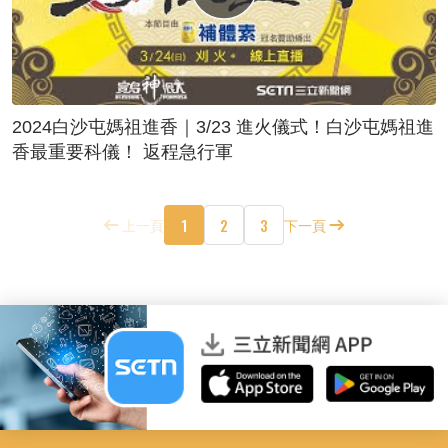
2024白沙屯媽祖進香｜3/23 進火儀式！白沙屯媽祖進
香最重要科儀！ 返程急行軍
1
2
3
上一頁
下一頁