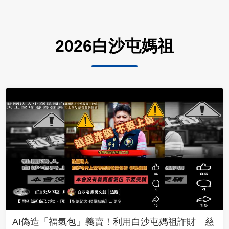
2026白沙屯媽祖
AI偽造「福氣包」義賣！利用白沙屯媽祖詐財 慈