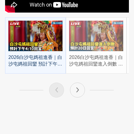
2026白沙屯媽祖進香｜白
2026白沙屯媽祖進香｜白
2
沙屯媽祖回鑾 預計下午
沙屯媽祖回鑾進入倒數 預
4:10回宮
計20日回宮