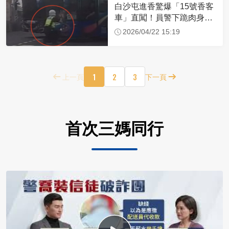
白沙屯進香驚爆「15號香客
車」直闖！員警下跪肉身擋
車：讓行人先過
2026/04/22 15:19
1
2
3
上一頁
下一頁
首次三媽同行