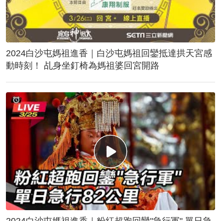
2024白沙屯媽祖進香｜白沙屯媽祖回鑾抵達拱天宮感
動時刻！ 乩身坐釘椅為媽祖婆回宮開路
2024白沙屯媽祖進香｜粉紅超跑回鑾"急行軍" 單日急