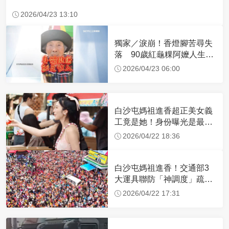
2026/04/23 13:10
獨家／淚崩！香燈腳苦尋失
落 90歲紅龜粿阿嬤人生謝
幕
2026/04/23 06:00
白沙屯媽祖進香超正美女義
工竟是她！身份曝光是最美
禮生 一輩子不結婚
2026/04/22 18:36
白沙屯媽祖進香！交通部3
大運具聯防「神調度」疏運
32.1萬創新高
2026/04/22 17:31