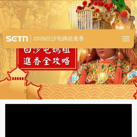
白沙屯媽祖進香全紀錄
2026白沙屯媽祖進香