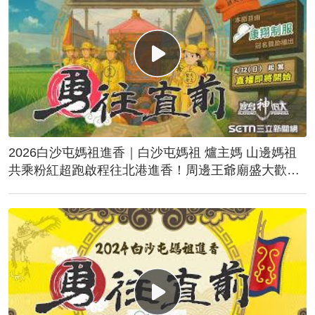
2026白沙屯媽祖進香｜白沙屯媽祖 爐主媽 山邊媽祖
共乘粉紅超跑啟程往北港進香！周邊王爺廟盛大歡
送！