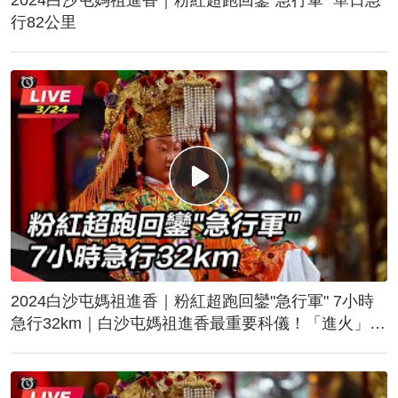
行82公里
2024白沙屯媽祖進香｜粉紅超跑回鑾"急行軍" 7小時
急行32km｜白沙屯媽祖進香最重要科儀！「進火」儀
式後起駕回鑾