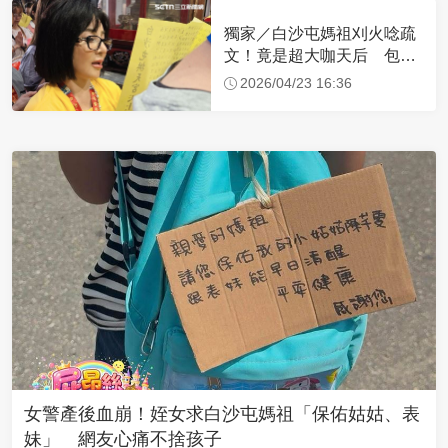
獨家／白沙屯媽祖刈火唸疏
文！竟是超大咖天后 包尿
布忍尿5小時不喊累
2026/04/23 16:36
女警產後血崩！姪女求白沙屯媽祖「保佑姑姑、表
妹」 網友心痛不捨孩子