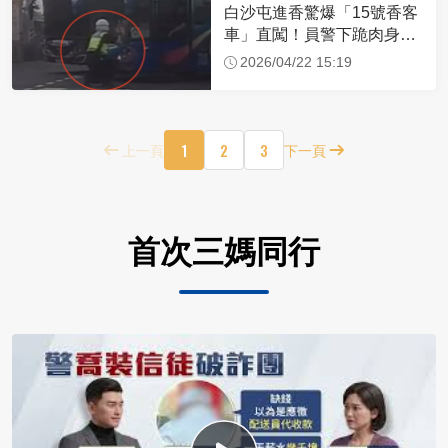
白沙屯進香驚爆「15號香客
車」直闖！員警下跪肉身擋
車：讓行人先過
2026/04/22 15:19
1
2
3
上一頁
下一頁
首次三媽同行