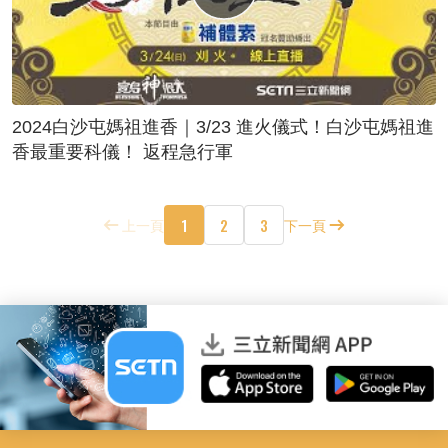
2024白沙屯媽祖進香｜3/23 進火儀式！白沙屯媽祖進
香最重要科儀！ 返程急行軍
1
2
3
上一頁
下一頁