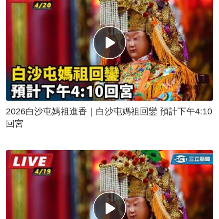
2026白沙屯媽祖進香｜白沙屯媽祖回鑾 預計下午4:10
回宮