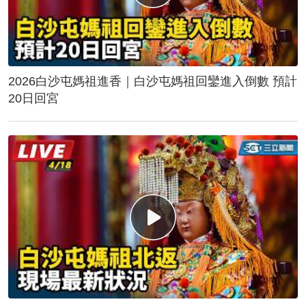
2026白沙屯媽祖進香｜白沙屯媽祖回鑾進入倒數 預計
20日回宮