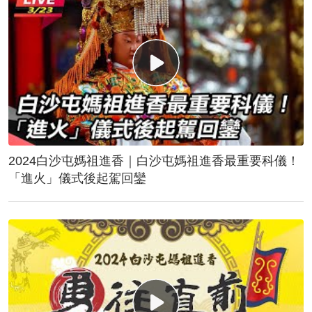
2024白沙屯媽祖進香｜白沙屯媽祖進香最重要科儀！
「進火」儀式後起駕回鑾