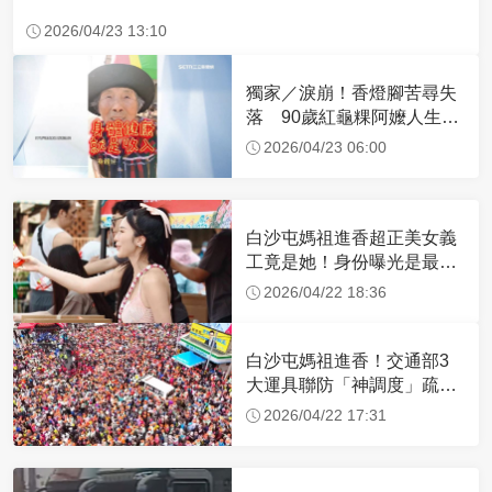
2026/04/23 13:10
獨家／淚崩！香燈腳苦尋失
落 90歲紅龜粿阿嬤人生謝
幕
2026/04/23 06:00
白沙屯媽祖進香超正美女義
工竟是她！身份曝光是最美
禮生 一輩子不結婚
2026/04/22 18:36
白沙屯媽祖進香！交通部3
大運具聯防「神調度」疏運
32.1萬創新高
2026/04/22 17:31