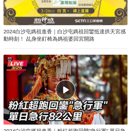
2024白沙屯媽祖進香｜白沙屯媽祖回鑾抵達拱天宮感
動時刻！ 乩身坐釘椅為媽祖婆回宮開路
2024白沙屯媽祖進香｜粉紅超跑回鑾"急行軍" 單日急