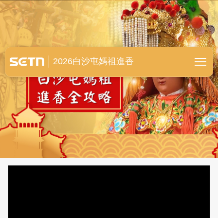
白沙屯媽祖進香全紀錄
2026白沙屯媽祖進香