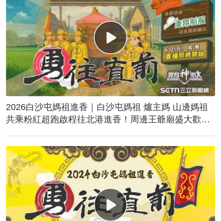
2026白沙屯媽祖進香｜白沙屯媽祖 爐主媽 山邊媽祖
共乘粉紅超跑啟程往北港進香！周邊王爺廟盛大歡
送！