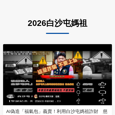
2026白沙屯媽祖
AI偽造「福氣包」義賣！利用白沙屯媽祖詐財 慈