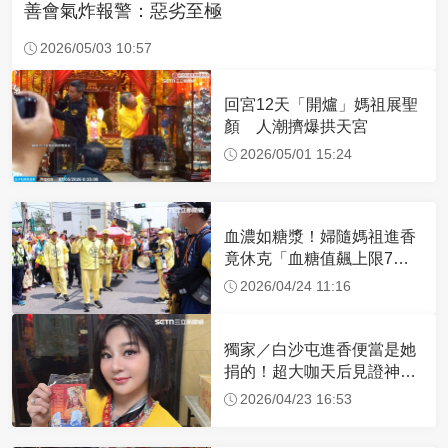
善會氣炸報警：惡劣至極
2026/05/03 10:57
回宮12天「開爐」媽祖展聖
顏 人潮擠爆拱天宮
2026/05/01 15:24
血濃如糖漿！婦隨媽祖進香
竟休克「血糖值飆上限7
倍」 醫曝原因
2026/04/24 11:16
獨家／白沙屯進香便當是她
捐的！超大咖天后見證神
蹟 一靠近媽祖就爆哭
2026/04/23 16:53