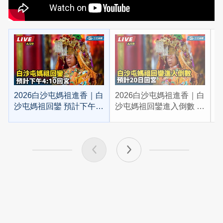
2026白沙屯媽祖進香｜白
2026白沙屯媽祖進香｜白
2
沙屯媽祖回鑾 預計下午
沙屯媽祖回鑾進入倒數 預
4:10回宮
計20日回宮