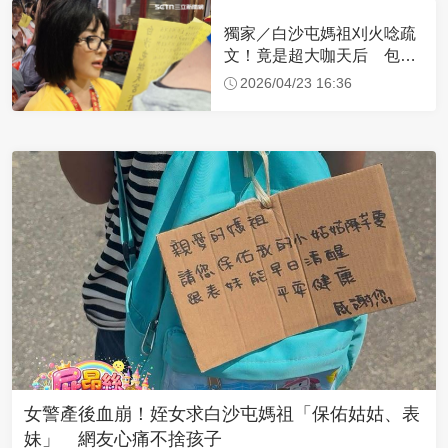
獨家／白沙屯媽祖刈火唸疏
文！竟是超大咖天后 包尿
布忍尿5小時不喊累
2026/04/23 16:36
女警產後血崩！姪女求白沙屯媽祖「保佑姑姑、表
妹」 網友心痛不捨孩子