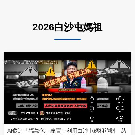
2026白沙屯媽祖
AI偽造「福氣包」義賣！利用白沙屯媽祖詐財 慈