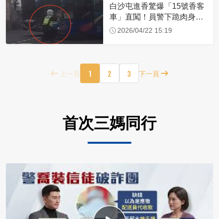
白沙屯進香驚爆「15號香客
車」直闖！員警下跪肉身擋
車：讓行人先過
2026/04/22 15:19
1
2
3
上一頁
下一頁
首次三媽同行