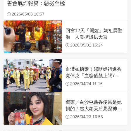
善會氣炸報警：惡劣至極
2026/05/03 10:57
回宮12天「開爐」媽祖展聖
顏 人潮擠爆拱天宮
2026/05/01 15:24
血濃如糖漿！婦隨媽祖進香
竟休克「血糖值飆上限7
倍」 醫曝原因
2026/04/24 11:16
獨家／白沙屯進香便當是她
捐的！超大咖天后見證神
蹟 一靠近媽祖就爆哭
2026/04/23 16:53