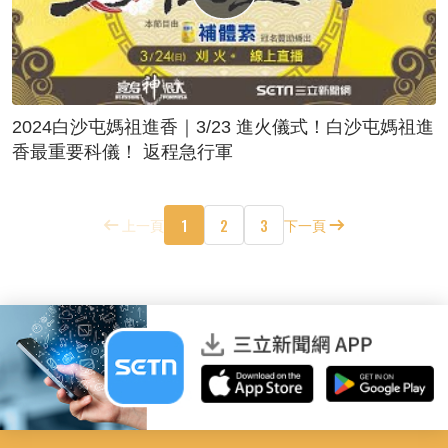
2024白沙屯媽祖進香｜3/23 進火儀式！白沙屯媽祖進
香最重要科儀！ 返程急行軍
1
2
3
上一頁
下一頁