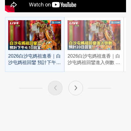
2026白沙屯媽祖進香｜白
2026白沙屯媽祖進香｜白
2
沙屯媽祖回鑾 預計下午
沙屯媽祖回鑾進入倒數 預
4:10回宮
計20日回宮