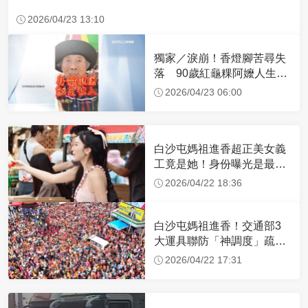
2026/04/23 13:10
獨家／淚崩！香燈腳苦尋失
落 90歲紅龜粿阿嬤人生謝
幕
2026/04/23 06:00
白沙屯媽祖進香超正美女義
工竟是她！身份曝光是最美
禮生 一輩子不結婚
2026/04/22 18:36
白沙屯媽祖進香！交通部3
大運具聯防「神調度」疏運
32.1萬創新高
2026/04/22 17:31