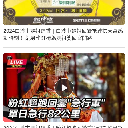
2024白沙屯媽祖進香｜白沙屯媽祖回鑾抵達拱天宮感
動時刻！ 乩身坐釘椅為媽祖婆回宮開路
2024白沙屯媽祖進香｜粉紅超跑回鑾"急行軍" 單日急