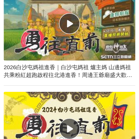
2026白沙屯媽祖進香｜白沙屯媽祖 爐主媽 山邊媽祖
共乘粉紅超跑啟程往北港進香！周邊王爺廟盛大歡
送！