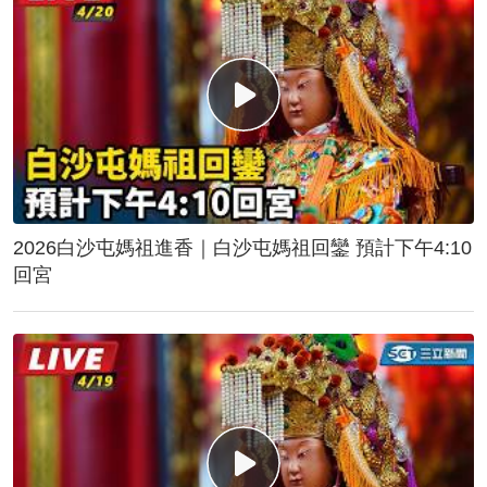
2026白沙屯媽祖進香｜白沙屯媽祖回鑾 預計下午4:10
回宮