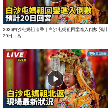
2026白沙屯媽祖進香｜白沙屯媽祖回鑾進入倒數 預計
20日回宮