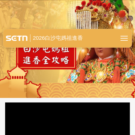
白沙屯媽祖進香全紀錄
2026白沙屯媽祖進香