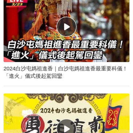
2024白沙屯媽祖進香｜白沙屯媽祖進香最重要科儀！
「進火」儀式後起駕回鑾