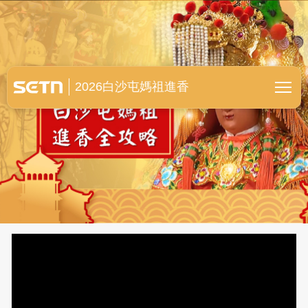
白沙屯媽祖進香全紀錄
2026白沙屯媽祖進香