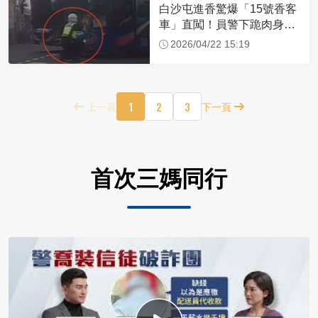
白沙屯進香驚爆「15號香客
車」直闖！員警下跪肉身擋
車：讓行人先過
2026/04/22 15:19
1
2
3
上一頁
下一頁
首次三媽同行