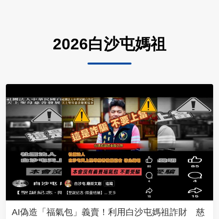
2026白沙屯媽祖
AI偽造「福氣包」義賣！利用白沙屯媽祖詐財 慈