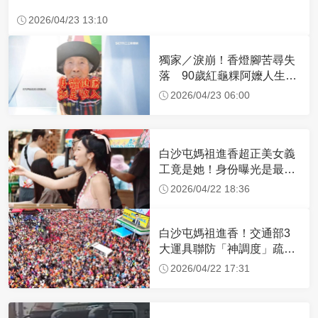
2026/04/23 13:10
獨家／淚崩！香燈腳苦尋失
落 90歲紅龜粿阿嬤人生謝
幕
2026/04/23 06:00
白沙屯媽祖進香超正美女義
工竟是她！身份曝光是最美
禮生 一輩子不結婚
2026/04/22 18:36
白沙屯媽祖進香！交通部3
大運具聯防「神調度」疏運
32.1萬創新高
2026/04/22 17:31