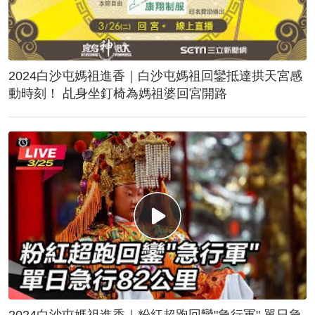
2024白沙屯媽祖進香｜白沙屯媽祖回鑾抵達拱天宮感
動時刻！ 乩身坐釘椅為媽祖婆回宮開路
2024白沙屯媽祖進香｜粉紅超跑回鑾"急行軍" 單日急