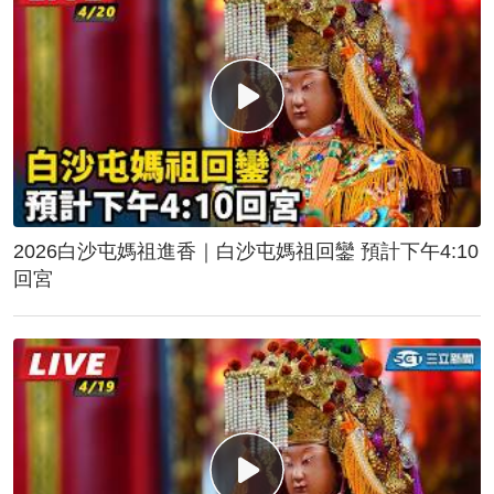
2026白沙屯媽祖進香｜白沙屯媽祖回鑾 預計下午4:10
回宮