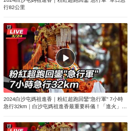
行82公里
2024白沙屯媽祖進香｜粉紅超跑回鑾"急行軍" 7小時
急行32km｜白沙屯媽祖進香最重要科儀！「進火」儀
式後起駕回鑾