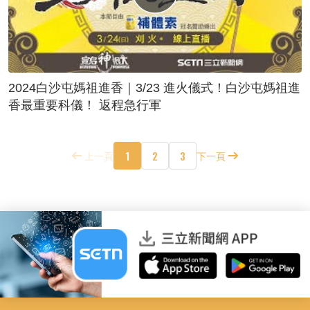
2024白沙屯媽祖進香｜3/23 進火儀式！白沙屯媽祖進
香最重要科儀！ 返程急行軍
1
2
3
上一頁
下一頁