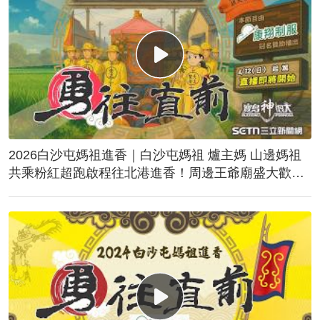
2026白沙屯媽祖進香｜白沙屯媽祖 爐主媽 山邊媽祖
共乘粉紅超跑啟程往北港進香！周邊王爺廟盛大歡
送！