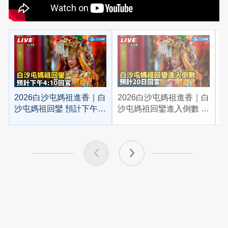
2026白沙屯媽祖進香｜白
2026白沙屯媽祖進香｜白
2
沙屯媽祖回鑾 預計下午
沙屯媽祖回鑾進入倒數 預
4:10回宮
計20日回宮