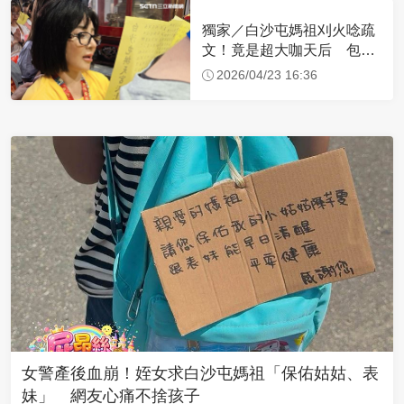
獨家／白沙屯媽祖刈火唸疏
文！竟是超大咖天后 包尿
布忍尿5小時不喊累
2026/04/23 16:36
女警產後血崩！姪女求白沙屯媽祖「保佑姑姑、表
妹」 網友心痛不捨孩子