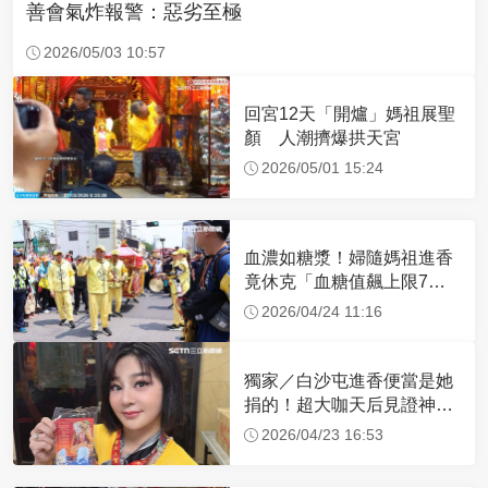
善會氣炸報警：惡劣至極
2026/05/03 10:57
回宮12天「開爐」媽祖展聖
顏 人潮擠爆拱天宮
2026/05/01 15:24
血濃如糖漿！婦隨媽祖進香
竟休克「血糖值飆上限7
倍」 醫曝原因
2026/04/24 11:16
獨家／白沙屯進香便當是她
捐的！超大咖天后見證神
蹟 一靠近媽祖就爆哭
2026/04/23 16:53