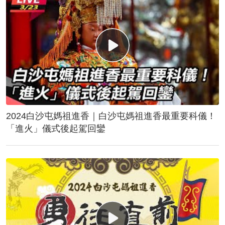
2024白沙屯媽祖進香｜白沙屯媽祖進香最重要科儀！
「進火」儀式後起駕回鑾