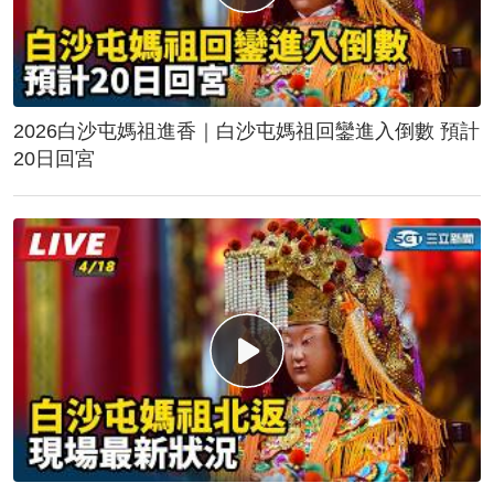
2026白沙屯媽祖進香｜白沙屯媽祖回鑾進入倒數 預計
20日回宮