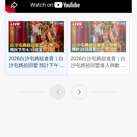
2026白沙屯媽祖進香｜白
2026白沙屯媽祖進香｜白
2
沙屯媽祖回鑾 預計下午
沙屯媽祖回鑾進入倒數 預
4:10回宮
計20日回宮