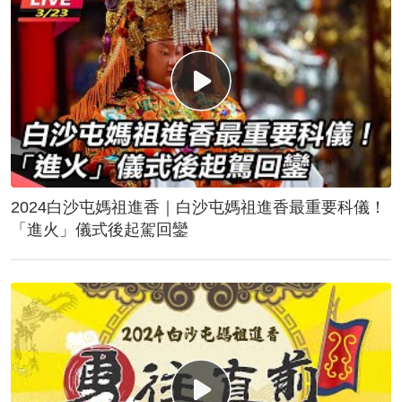
2024白沙屯媽祖進香｜白沙屯媽祖進香最重要科儀！
「進火」儀式後起駕回鑾