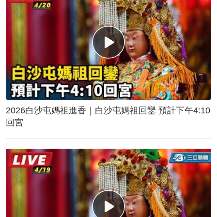
2026白沙屯媽祖進香｜白沙屯媽祖回鑾 預計下午4:10
回宮