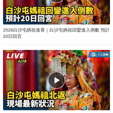
2026白沙屯媽祖進香｜白沙屯媽祖回鑾進入倒數 預計
20日回宮