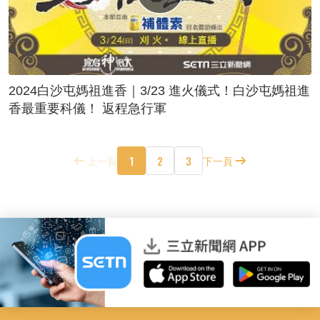
2024白沙屯媽祖進香｜3/23 進火儀式！白沙屯媽祖進
香最重要科儀！ 返程急行軍
1
2
3
上一頁
下一頁