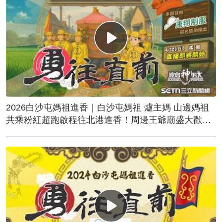
2026白沙屯媽祖進香｜白沙屯媽祖 爐主媽 山邊媽祖
共乘粉紅超跑啟程往北港進香！周邊王爺廟盛大歡
送！