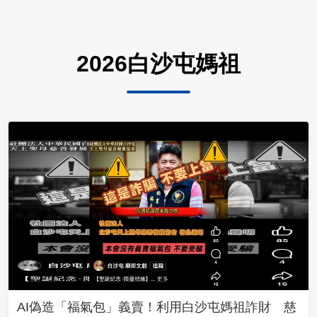
2026白沙屯媽祖
AI偽造「福氣包」義賣！利用白沙屯媽祖詐財 慈