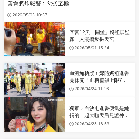
善會氣炸報警：惡劣至極
2026/05/03 10:57
回宮12天「開爐」媽祖展聖
顏 人潮擠爆拱天宮
2026/05/01 15:24
血濃如糖漿！婦隨媽祖進香
竟休克「血糖值飆上限7
倍」 醫曝原因
2026/04/24 11:16
獨家／白沙屯進香便當是她
捐的！超大咖天后見證神
蹟 一靠近媽祖就爆哭
2026/04/23 16:53