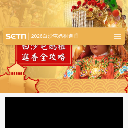
白沙屯媽祖進香全紀錄
2026白沙屯媽祖進香