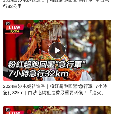
行82公里
2024白沙屯媽祖進香｜粉紅超跑回鑾"急行軍" 7小時
急行32km｜白沙屯媽祖進香最重要科儀！「進火」儀
式後起駕回鑾