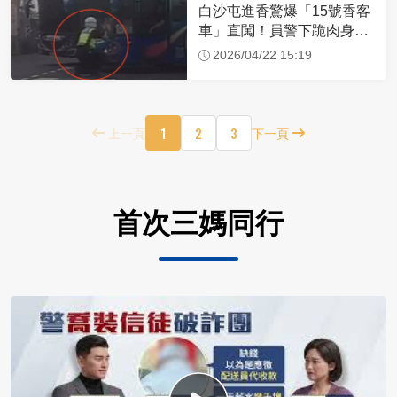
白沙屯進香驚爆「15號香客
車」直闖！員警下跪肉身擋
車：讓行人先過
2026/04/22 15:19
1
2
3
上一頁
下一頁
首次三媽同行