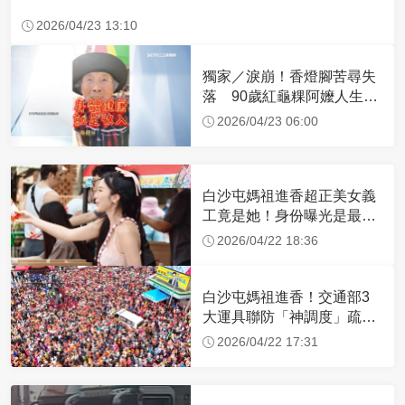
2026/04/23 13:10
獨家／淚崩！香燈腳苦尋失
落 90歲紅龜粿阿嬤人生謝
幕
2026/04/23 06:00
白沙屯媽祖進香超正美女義
工竟是她！身份曝光是最美
禮生 一輩子不結婚
2026/04/22 18:36
白沙屯媽祖進香！交通部3
大運具聯防「神調度」疏運
32.1萬創新高
2026/04/22 17:31