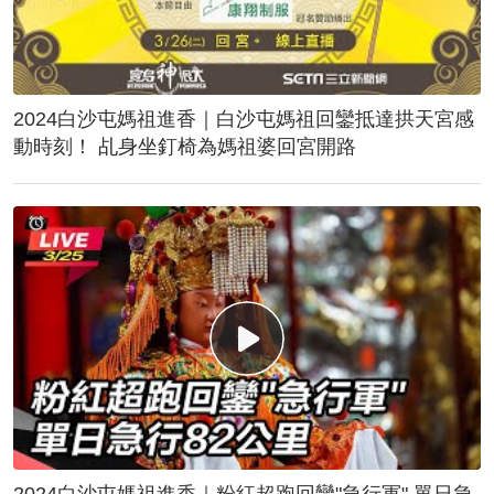
2024白沙屯媽祖進香｜白沙屯媽祖回鑾抵達拱天宮感
動時刻！ 乩身坐釘椅為媽祖婆回宮開路
2024白沙屯媽祖進香｜粉紅超跑回鑾"急行軍" 單日急