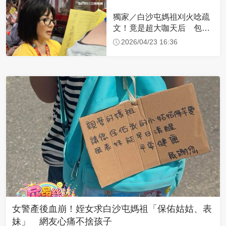
獨家／白沙屯媽祖刈火唸疏
文！竟是超大咖天后 包尿
布忍尿5小時不喊累
2026/04/23 16:36
女警產後血崩！姪女求白沙屯媽祖「保佑姑姑、表
妹」 網友心痛不捨孩子