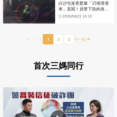
白沙屯進香驚爆「15號香客
車」直闖！員警下跪肉身擋
車：讓行人先過
2026/04/22 15:19
1
2
3
上一頁
下一頁
首次三媽同行