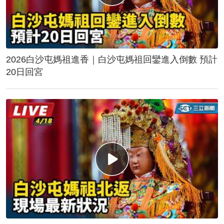
2026白沙屯媽祖進香｜白沙屯媽祖回鑾進入倒數 預計
20日回宮