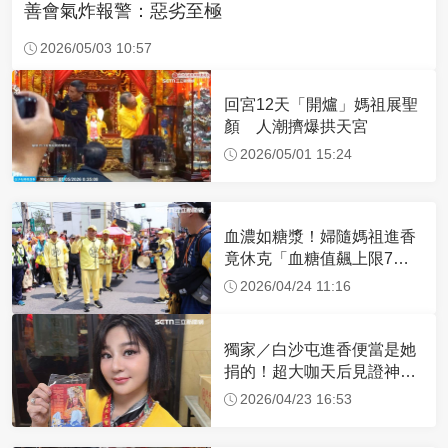
善會氣炸報警：惡劣至極
2026/05/03 10:57
回宮12天「開爐」媽祖展聖
顏 人潮擠爆拱天宮
2026/05/01 15:24
血濃如糖漿！婦隨媽祖進香
竟休克「血糖值飆上限7
倍」 醫曝原因
2026/04/24 11:16
獨家／白沙屯進香便當是她
捐的！超大咖天后見證神
蹟 一靠近媽祖就爆哭
2026/04/23 16:53