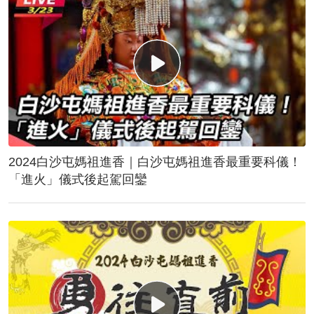
2024白沙屯媽祖進香｜白沙屯媽祖進香最重要科儀！
「進火」儀式後起駕回鑾