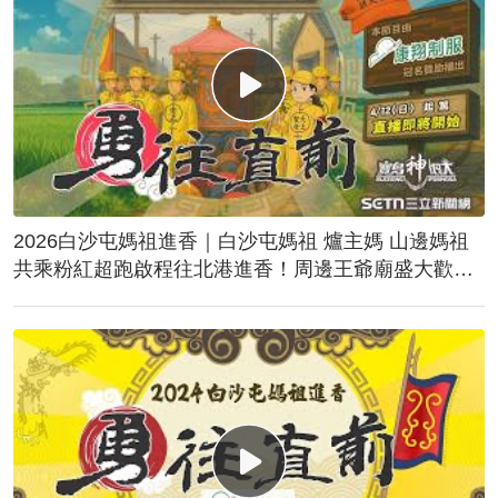
2026白沙屯媽祖進香｜白沙屯媽祖 爐主媽 山邊媽祖
共乘粉紅超跑啟程往北港進香！周邊王爺廟盛大歡
送！