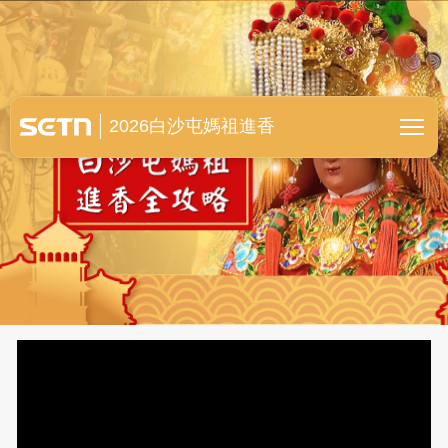
白沙屯媽祖進香全紀錄
2026白沙屯媽祖進香