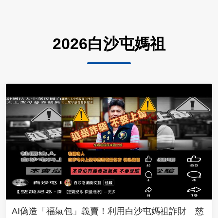
2026白沙屯媽祖
AI偽造「福氣包」義賣！利用白沙屯媽祖詐財 慈