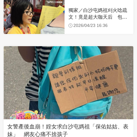
獨家／白沙屯媽祖刈火唸疏
文！竟是超大咖天后 包尿
布忍尿5小時不喊累
2026/04/23 16:36
女警產後血崩！姪女求白沙屯媽祖「保佑姑姑、表
妹」 網友心痛不捨孩子