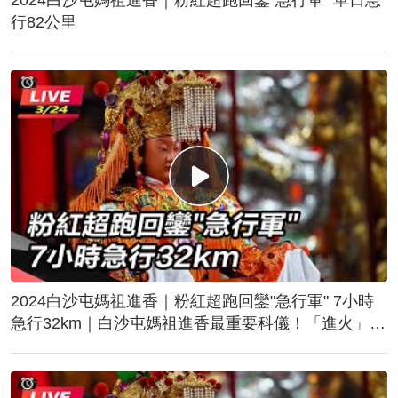
行82公里
2024白沙屯媽祖進香｜粉紅超跑回鑾"急行軍" 7小時
急行32km｜白沙屯媽祖進香最重要科儀！「進火」儀
式後起駕回鑾