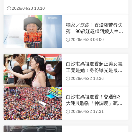
2026/04/23 13:10
獨家／淚崩！香燈腳苦尋失
落 90歲紅龜粿阿嬤人生謝
幕
2026/04/23 06:00
白沙屯媽祖進香超正美女義
工竟是她！身份曝光是最美
禮生 一輩子不結婚
2026/04/22 18:36
白沙屯媽祖進香！交通部3
大運具聯防「神調度」疏運
32.1萬創新高
2026/04/22 17:31