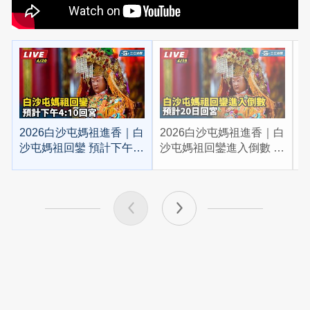
2026白沙屯媽祖進香｜白
2026白沙屯媽祖進香｜白
2
沙屯媽祖回鑾 預計下午
沙屯媽祖回鑾進入倒數 預
4:10回宮
計20日回宮