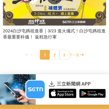
2024白沙屯媽祖進香｜3/23 進火儀式！白沙屯媽祖進
香最重要科儀！ 返程急行軍
1
2
3
上一頁
下一頁