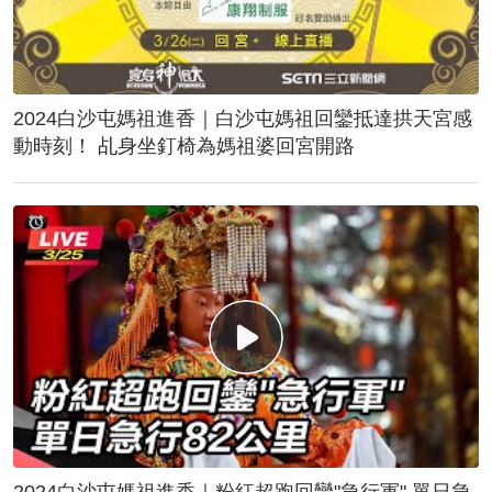
2024白沙屯媽祖進香｜白沙屯媽祖回鑾抵達拱天宮感
動時刻！ 乩身坐釘椅為媽祖婆回宮開路
2024白沙屯媽祖進香｜粉紅超跑回鑾"急行軍" 單日急