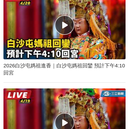
2026白沙屯媽祖進香｜白沙屯媽祖回鑾 預計下午4:10
回宮