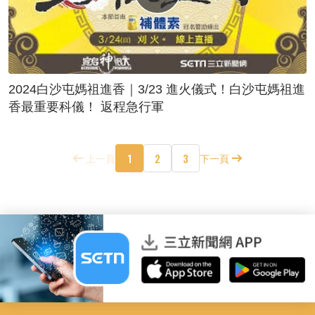
2024白沙屯媽祖進香｜3/23 進火儀式！白沙屯媽祖進
香最重要科儀！ 返程急行軍
1
2
3
上一頁
下一頁