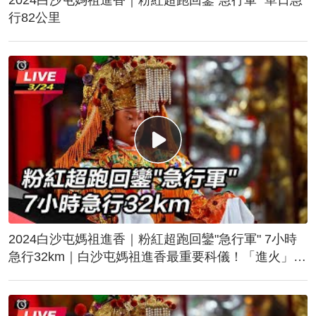
行82公里
2024白沙屯媽祖進香｜粉紅超跑回鑾"急行軍" 7小時
急行32km｜白沙屯媽祖進香最重要科儀！「進火」儀
式後起駕回鑾