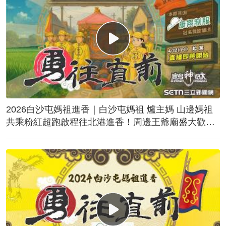
2026白沙屯媽祖進香｜白沙屯媽祖 爐主媽 山邊媽祖
共乘粉紅超跑啟程往北港進香！周邊王爺廟盛大歡
送！