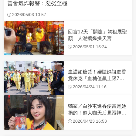
善會氣炸報警：惡劣至極
2026/05/03 10:57
回宮12天「開爐」媽祖展聖
顏 人潮擠爆拱天宮
2026/05/01 15:24
血濃如糖漿！婦隨媽祖進香
竟休克「血糖值飆上限7
倍」 醫曝原因
2026/04/24 11:16
獨家／白沙屯進香便當是她
捐的！超大咖天后見證神
蹟 一靠近媽祖就爆哭
2026/04/23 16:53