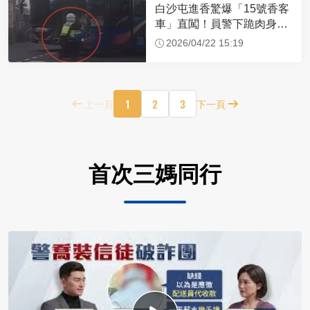
白沙屯進香驚爆「15號香客
車」直闖！員警下跪肉身擋
車：讓行人先過
2026/04/22 15:19
1
2
3
上一頁
下一頁
首次三媽同行