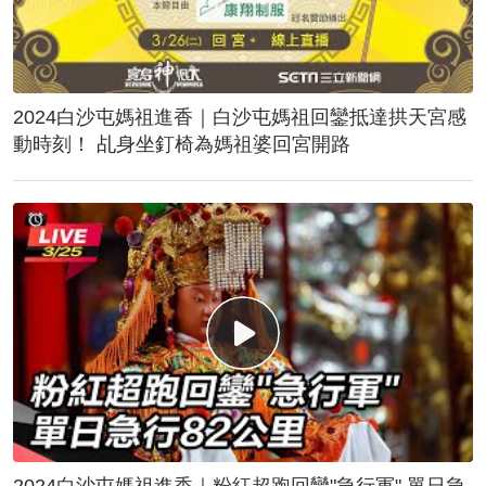
2024白沙屯媽祖進香｜白沙屯媽祖回鑾抵達拱天宮感
動時刻！ 乩身坐釘椅為媽祖婆回宮開路
2024白沙屯媽祖進香｜粉紅超跑回鑾"急行軍" 單日急