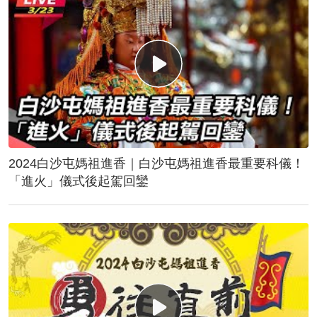
2024白沙屯媽祖進香｜白沙屯媽祖進香最重要科儀！
「進火」儀式後起駕回鑾