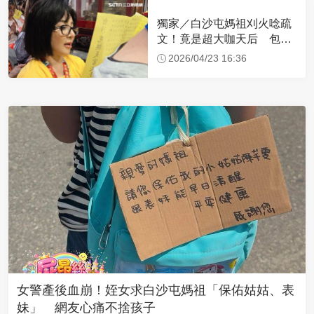
獨家／白沙屯媽祖刈火唸疏
文！竟是超大咖天后 包尿
布忍尿5小時不喊累
2026/04/23 16:36
女警產後血崩！姪女求白沙屯媽祖「保佑姑姑、表
妹」 網友心痛不捨孩子