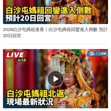
2026白沙屯媽祖進香｜白沙屯媽祖回鑾進入倒數 預計
20日回宮