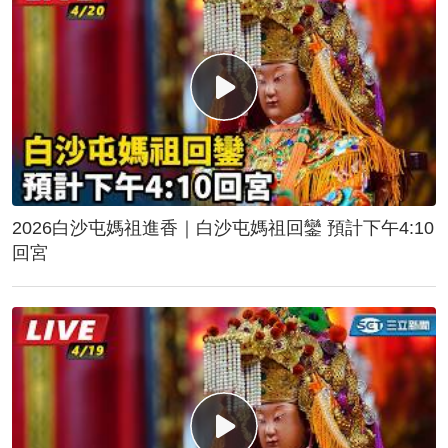
2026白沙屯媽祖進香｜白沙屯媽祖回鑾 預計下午4:10
回宮