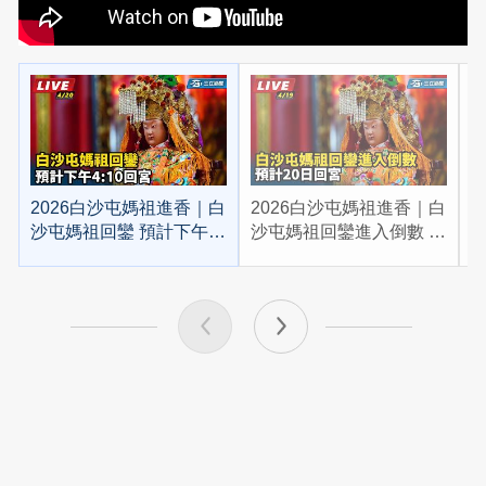
2026白沙屯媽祖進香｜白
2026白沙屯媽祖進香｜白
2
沙屯媽祖回鑾 預計下午
沙屯媽祖回鑾進入倒數 預
4:10回宮
計20日回宮