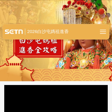
白沙屯媽祖進香全紀錄
2026白沙屯媽祖進香