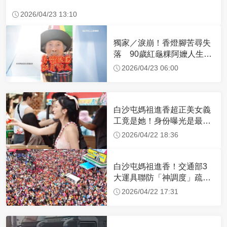
2026/04/23 13:10
獨家／淚崩！香燈腳苦尋失
落 90歲紅龜粿阿嬤人生謝
幕
2026/04/23 06:00
白沙屯媽祖進香超正美女義
工竟是她！身份曝光是最美
禮生 一輩子不結婚
2026/04/22 18:36
白沙屯媽祖進香！交通部3
大運具聯防「神調度」疏運
32.1萬創新高
2026/04/22 17:31