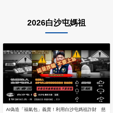
2026白沙屯媽祖
AI偽造「福氣包」義賣！利用白沙屯媽祖詐財 慈