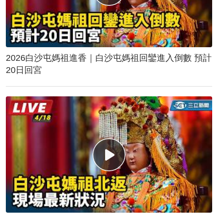
2026白沙屯媽祖進香｜白沙屯媽祖回鑾進入倒數 預計
20日回宮