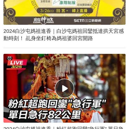
2024白沙屯媽祖進香｜白沙屯媽祖回鑾抵達拱天宮感
動時刻！ 乩身坐釘椅為媽祖婆回宮開路
2024白沙屯媽祖進香｜粉紅超跑回鑾"急行軍" 單日急