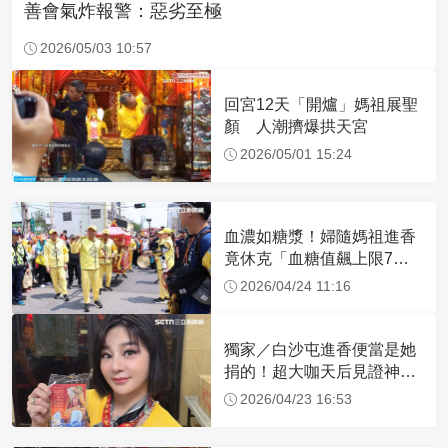
善會氣炸報警：惡劣至極
2026/05/03 10:57
回宮12天「開爐」媽祖展聖
顏 人潮擠爆拱天宮
2026/05/01 15:24
血濃如糖漿！婦隨媽祖進香
竟休克「血糖值飆上限7
倍」 醫曝原因
2026/04/24 11:16
獨家／白沙屯進香便當是她
捐的！超大咖天后見證神
蹟 一靠近媽祖就爆哭
2026/04/23 16:53