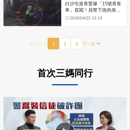
白沙屯進香驚爆「15號香客
車」直闖！員警下跪肉身擋
車：讓行人先過
2026/04/22 15:19
1
2
3
上一頁
下一頁
首次三媽同行