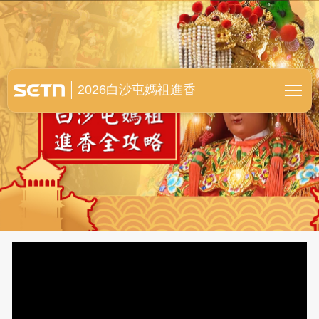
白沙屯媽祖進香全紀錄
2026白沙屯媽祖進香