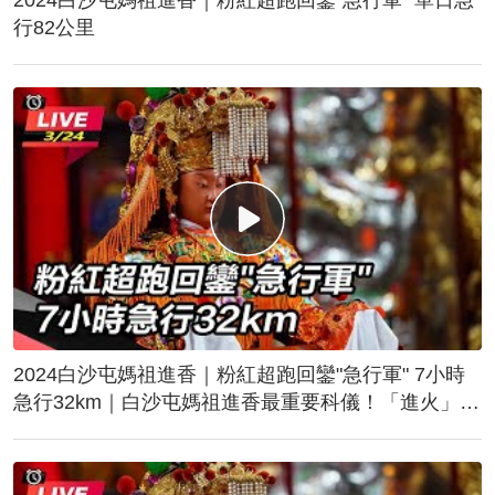
行82公里
2024白沙屯媽祖進香｜粉紅超跑回鑾"急行軍" 7小時
急行32km｜白沙屯媽祖進香最重要科儀！「進火」儀
式後起駕回鑾