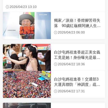
2026/04/23 13:10
獨家／淚崩！香燈腳苦尋失
落 90歲紅龜粿阿嬤人生謝
幕
2026/04/23 06:00
白沙屯媽祖進香超正美女義
工竟是她！身份曝光是最美
禮生 一輩子不結婚
2026/04/22 18:36
白沙屯媽祖進香！交通部3
大運具聯防「神調度」疏運
32.1萬創新高
2026/04/22 17:31