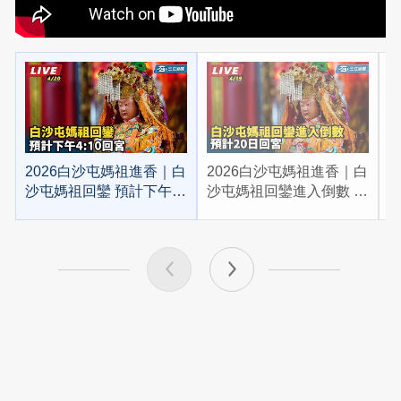
2026白沙屯媽祖進香｜白
2026白沙屯媽祖進香｜白
2
沙屯媽祖回鑾 預計下午
沙屯媽祖回鑾進入倒數 預
4:10回宮
計20日回宮