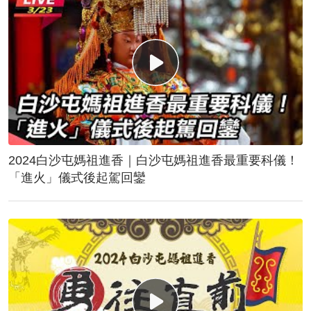
2024白沙屯媽祖進香｜白沙屯媽祖進香最重要科儀！
「進火」儀式後起駕回鑾