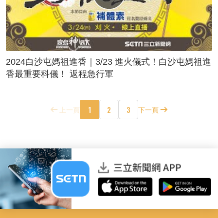
2024白沙屯媽祖進香｜3/23 進火儀式！白沙屯媽祖進
香最重要科儀！ 返程急行軍
1
2
3
上一頁
下一頁