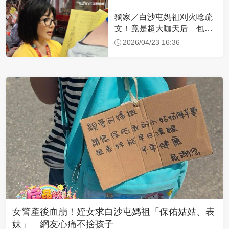
獨家／白沙屯媽祖刈火唸疏
文！竟是超大咖天后 包尿
布忍尿5小時不喊累
2026/04/23 16:36
女警產後血崩！姪女求白沙屯媽祖「保佑姑姑、表
妹」 網友心痛不捨孩子