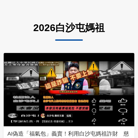
2026白沙屯媽祖
AI偽造「福氣包」義賣！利用白沙屯媽祖詐財 慈