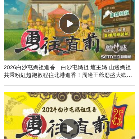
2026白沙屯媽祖進香｜白沙屯媽祖 爐主媽 山邊媽祖
共乘粉紅超跑啟程往北港進香！周邊王爺廟盛大歡
送！