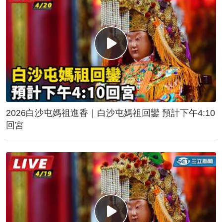
2026白沙屯媽祖進香｜白沙屯媽祖回鑾 預計下午4:10
回宮