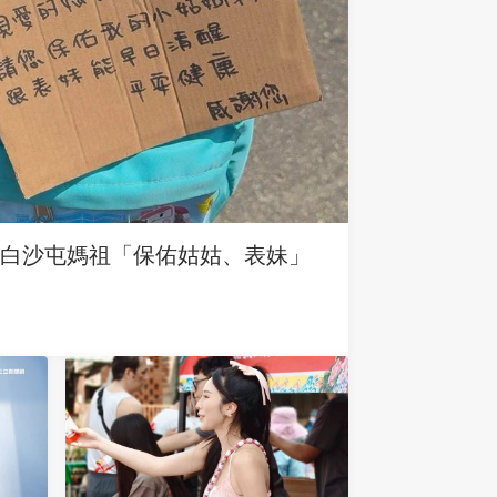
求白沙屯媽祖「保佑姑姑、表妹」