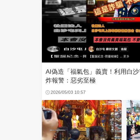
AI偽造「福氣包」義賣！利用白
炸報警：惡劣至極
2026/05/03 10:57