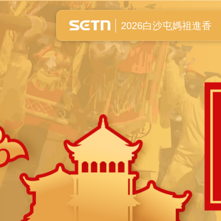
白沙屯媽祖進香全紀錄
2026白沙屯媽祖進香