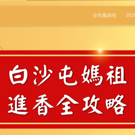
全民瘋媽祖
20