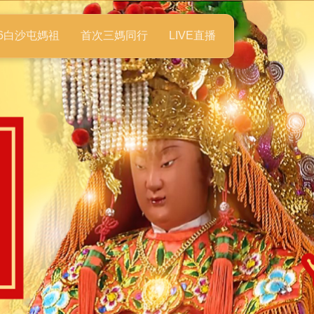
26白沙屯媽祖
首次三媽同行
LIVE直播