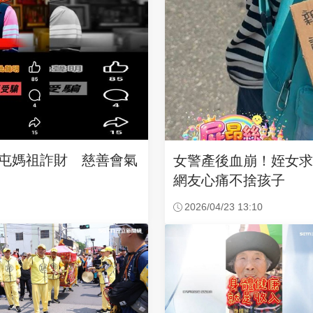
沙屯媽祖詐財 慈善會氣
女警產後血崩！姪女
網友心痛不捨孩子
2026/04/23 13:10