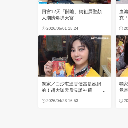
回宮12天「開爐」媽祖展聖顏
血
人潮擠爆拱天宮
克「
因
2026/05/01 15:24
20
獨家／白沙屯進香便當是她捐
獨
的！超大咖天后見證神蹟 一靠
竟是
近媽祖就爆哭
小
2026/04/23 16:53
20