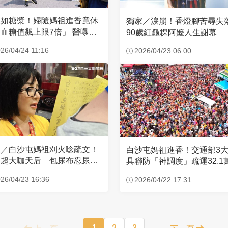
濃如糖漿！婦隨媽祖進香竟休
獨家／淚崩！香燈腳苦尋
血糖值飆上限7倍」 醫曝原
90歲紅龜粿阿嬤人生謝幕
26/04/24 11:16
2026/04/23 06:00
家／白沙屯媽祖刈火唸疏文！
白沙屯媽祖進香！交通部3
超大咖天后 包尿布忍尿5
具聯防「神調度」疏運32.1
時不喊累
新高
26/04/23 16:36
2026/04/22 17:31
上一頁
1
2
3
下一頁