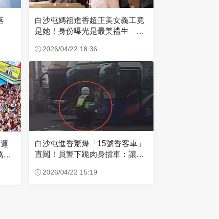
失落
白沙屯媽祖進香超正美女義工竟
是她！身份曝光是最美禮生 一
輩子不結婚
2026/04/22 18:36
白沙屯進香驚爆「15號香客車」
大運
直闖！員警下跪肉身擋車：讓行
萬創
人先過
2026/04/22 15:19