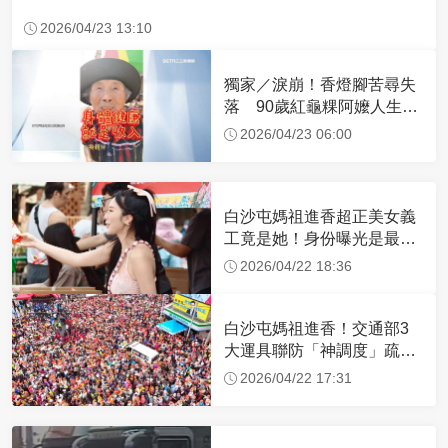
2026/04/23 13:10
獨家／淚崩！香燈腳苦尋失
落 90歲紅龜粿阿嬤人生謝
幕
2026/04/23 06:00
白沙屯媽祖進香超正美女義
工竟是她！身份曝光是最美
禮生 一輩子不結婚
2026/04/22 18:36
白沙屯媽祖進香！交通部3
大運具聯防「神調度」疏運
32.1萬創新高
2026/04/22 17:31