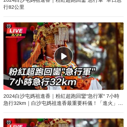
行82公里
2024白沙屯媽祖進香｜粉紅超跑回鑾"急行軍" 7小時
急行32km｜白沙屯媽祖進香最重要科儀！「進火」儀
式後起駕回鑾