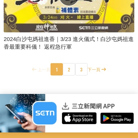
2024白沙屯媽祖進香｜3/23 進火儀式！白沙屯媽祖進
香最重要科儀！ 返程急行軍
1
2
3
上一頁
下一頁