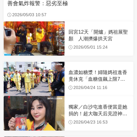
善會氣炸報警：惡劣至極
2026/05/03 10:57
回宮12天「開爐」媽祖展聖
顏 人潮擠爆拱天宮
2026/05/01 15:24
血濃如糖漿！婦隨媽祖進香
竟休克「血糖值飆上限7
倍」 醫曝原因
2026/04/24 11:16
獨家／白沙屯進香便當是她
捐的！超大咖天后見證神
蹟 一靠近媽祖就爆哭
2026/04/23 16:53