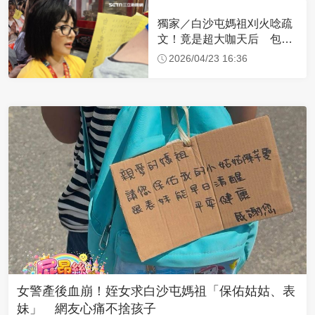
獨家／白沙屯媽祖刈火唸疏
文！竟是超大咖天后 包尿
布忍尿5小時不喊累
2026/04/23 16:36
女警產後血崩！姪女求白沙屯媽祖「保佑姑姑、表
妹」 網友心痛不捨孩子