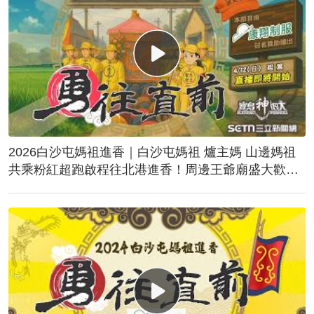
2026白沙屯媽祖進香｜白沙屯媽祖 爐主媽 山邊媽祖
共乘粉紅超跑啟程往北港進香！周邊王爺廟盛大歡
送！