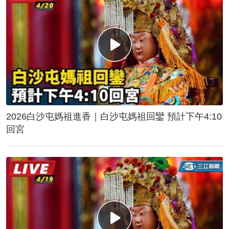
2026白沙屯媽祖進香｜白沙屯媽祖回鑾 預計下午4:10
回宮