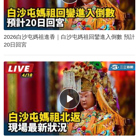
2026白沙屯媽祖進香｜白沙屯媽祖回鑾進入倒數 預計
20日回宮