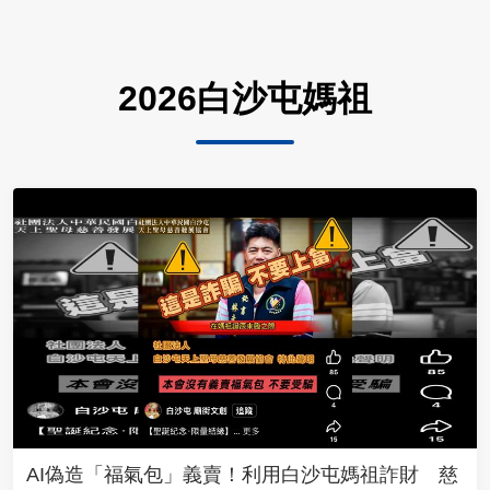
2026白沙屯媽祖
AI偽造「福氣包」義賣！利用白沙屯媽祖詐財 慈