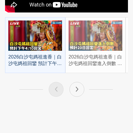
2026白沙屯媽祖進香｜白
2026白沙屯媽祖進香｜白
2
沙屯媽祖回鑾 預計下午
沙屯媽祖回鑾進入倒數 預
4:10回宮
計20日回宮