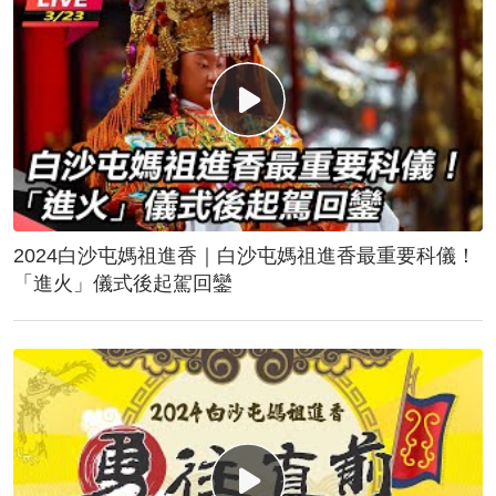
2024白沙屯媽祖進香｜白沙屯媽祖進香最重要科儀！
「進火」儀式後起駕回鑾