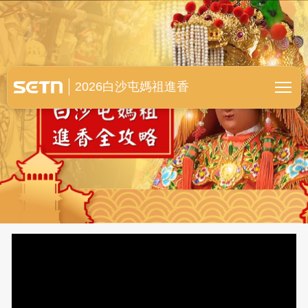
白沙屯媽祖進香全紀錄
2026白沙屯媽祖進香