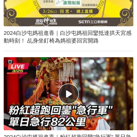
2024白沙屯媽祖進香｜白沙屯媽祖回鑾抵達拱天宮感
動時刻！ 乩身坐釘椅為媽祖婆回宮開路
2024白沙屯媽祖進香｜粉紅超跑回鑾"急行軍" 單日急