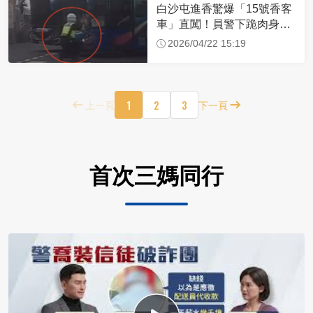
白沙屯進香驚爆「15號香客
車」直闖！員警下跪肉身擋
車：讓行人先過
2026/04/22 15:19
1
2
3
上一頁
下一頁
首次三媽同行