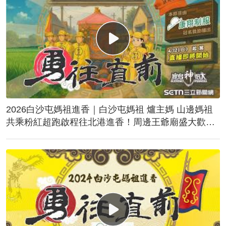
2026白沙屯媽祖進香｜白沙屯媽祖 爐主媽 山邊媽祖
共乘粉紅超跑啟程往北港進香！周邊王爺廟盛大歡
送！