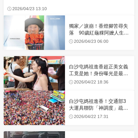
2026/04/23 13:10
獨家／淚崩！香燈腳苦尋失
落 90歲紅龜粿阿嬤人生謝
幕
2026/04/23 06:00
白沙屯媽祖進香超正美女義
工竟是她！身份曝光是最美
禮生 一輩子不結婚
2026/04/22 18:36
白沙屯媽祖進香！交通部3
大運具聯防「神調度」疏運
32.1萬創新高
2026/04/22 17:31