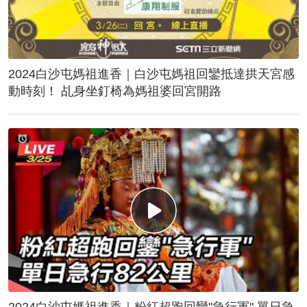
2024白沙屯媽祖進香｜白沙屯媽祖回鑾抵達拱天宮感
動時刻！ 乩身坐釘椅為媽祖婆回宮開路
2024白沙屯媽祖進香｜粉紅超跑回鑾"急行軍" 單日急