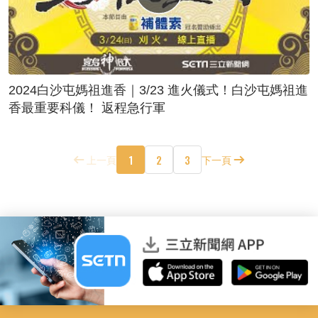
2024白沙屯媽祖進香｜3/23 進火儀式！白沙屯媽祖進
香最重要科儀！ 返程急行軍
1
2
3
上一頁
下一頁