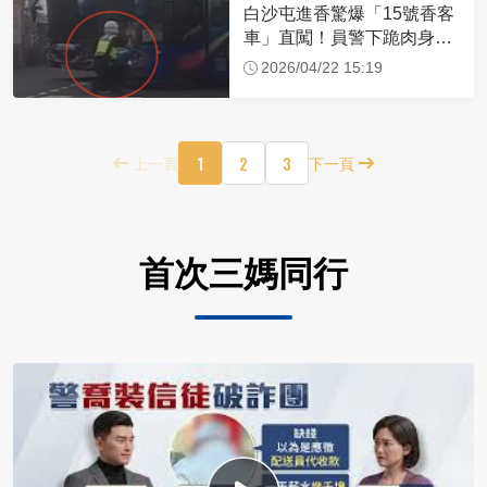
白沙屯進香驚爆「15號香客
車」直闖！員警下跪肉身擋
車：讓行人先過
2026/04/22 15:19
1
2
3
上一頁
下一頁
首次三媽同行