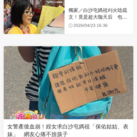
獨家／白沙屯媽祖刈火唸疏
文！竟是超大咖天后 包尿
布忍尿5小時不喊累
2026/04/23 16:36
女警產後血崩！姪女求白沙屯媽祖「保佑姑姑、表
妹」 網友心痛不捨孩子