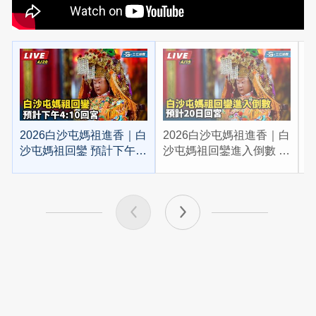
2026白沙屯媽祖進香｜白
2026白沙屯媽祖進香｜白
2
沙屯媽祖回鑾 預計下午
沙屯媽祖回鑾進入倒數 預
4:10回宮
計20日回宮