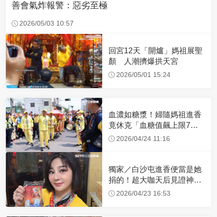
善會氣炸報警：惡劣至極
2026/05/03 10:57
回宮12天「開爐」媽祖展聖
顏 人潮擠爆拱天宮
2026/05/01 15:24
血濃如糖漿！婦隨媽祖進香
竟休克「血糖值飆上限7
倍」 醫曝原因
2026/04/24 11:16
獨家／白沙屯進香便當是她
捐的！超大咖天后見證神
蹟 一靠近媽祖就爆哭
2026/04/23 16:53