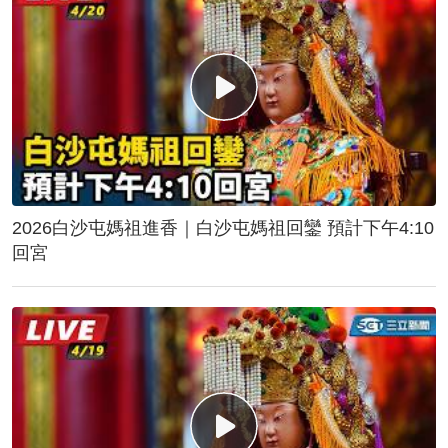
2026白沙屯媽祖進香｜白沙屯媽祖回鑾 預計下午4:10
回宮