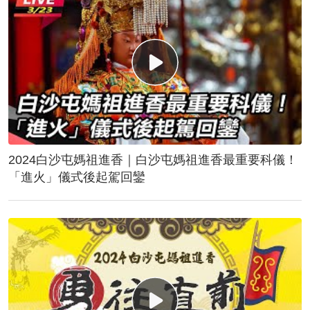
2024白沙屯媽祖進香｜白沙屯媽祖進香最重要科儀！
「進火」儀式後起駕回鑾