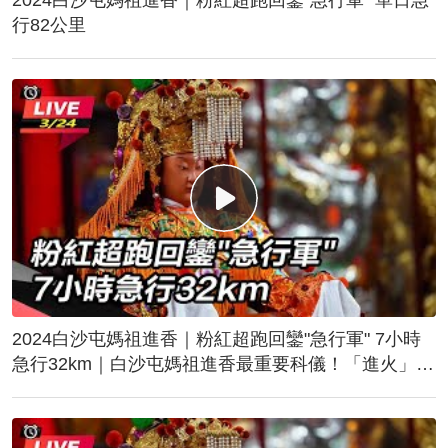
行82公里
2024白沙屯媽祖進香｜粉紅超跑回鑾"急行軍" 7小時
急行32km｜白沙屯媽祖進香最重要科儀！「進火」儀
式後起駕回鑾