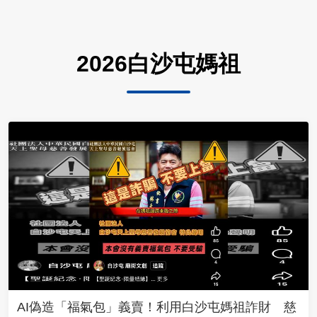
2026白沙屯媽祖
AI偽造「福氣包」義賣！利用白沙屯媽祖詐財 慈