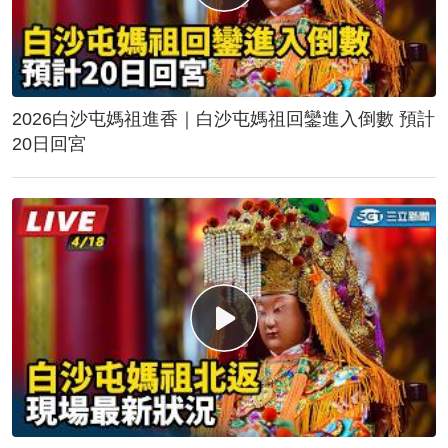
2026白沙屯媽祖進香｜白沙屯媽祖回鑾進入倒數 預計
20日回宮