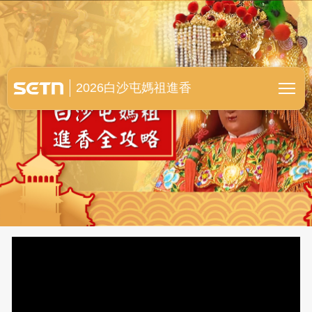
白沙屯媽祖進香全紀錄
2026白沙屯媽祖進香