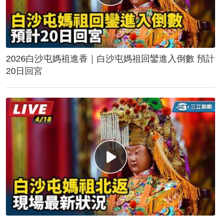
2026白沙屯媽祖進香｜白沙屯媽祖回鑾進入倒數 預計
20日回宮