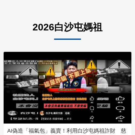
2026白沙屯媽祖
AI偽造「福氣包」義賣！利用白沙屯媽祖詐財 慈