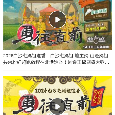
2026白沙屯媽祖進香｜白沙屯媽祖 爐主媽 山邊媽祖
共乘粉紅超跑啟程往北港進香！周邊王爺廟盛大歡
送！