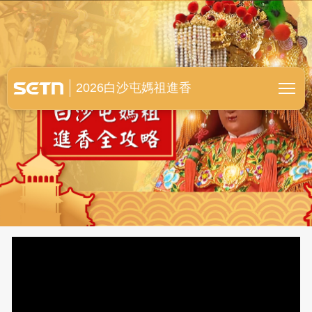
白沙屯媽祖進香全紀錄
2026白沙屯媽祖進香