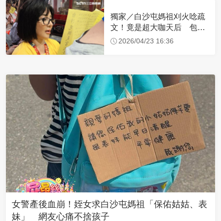
獨家／白沙屯媽祖刈火唸疏
文！竟是超大咖天后 包尿
布忍尿5小時不喊累
2026/04/23 16:36
女警產後血崩！姪女求白沙屯媽祖「保佑姑姑、表
妹」 網友心痛不捨孩子