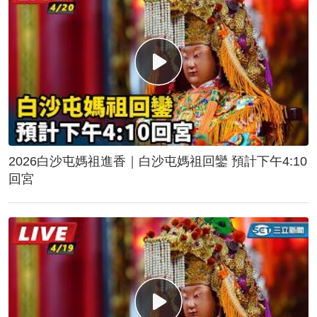
2026白沙屯媽祖進香｜白沙屯媽祖回鑾 預計下午4:10
回宮