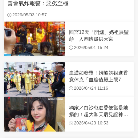
善會氣炸報警：惡劣至極
2026/05/03 10:57
回宮12天「開爐」媽祖展聖
顏 人潮擠爆拱天宮
2026/05/01 15:24
血濃如糖漿！婦隨媽祖進香
竟休克「血糖值飆上限7
倍」 醫曝原因
2026/04/24 11:16
獨家／白沙屯進香便當是她
捐的！超大咖天后見證神
蹟 一靠近媽祖就爆哭
2026/04/23 16:53