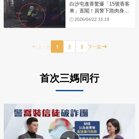
白沙屯進香驚爆「15號香客
車」直闖！員警下跪肉身擋
車：讓行人先過
2026/04/22 15:19
1
2
3
上一頁
下一頁
首次三媽同行