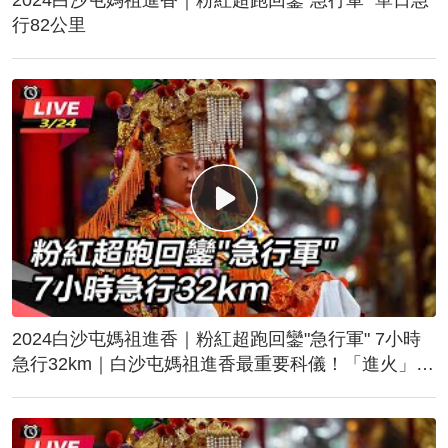
行82公里
2024白沙屯媽祖進香｜粉紅超跑回鑾"急行軍" 7小時
急行32km｜白沙屯媽祖進香最重要科儀！「進火」儀
式後起駕回鑾