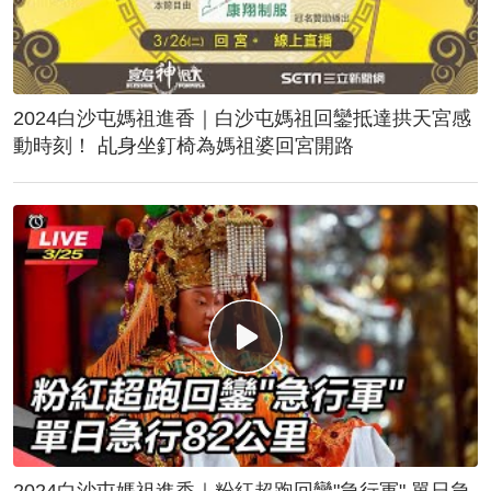
2024白沙屯媽祖進香｜白沙屯媽祖回鑾抵達拱天宮感
動時刻！ 乩身坐釘椅為媽祖婆回宮開路
2024白沙屯媽祖進香｜粉紅超跑回鑾"急行軍" 單日急