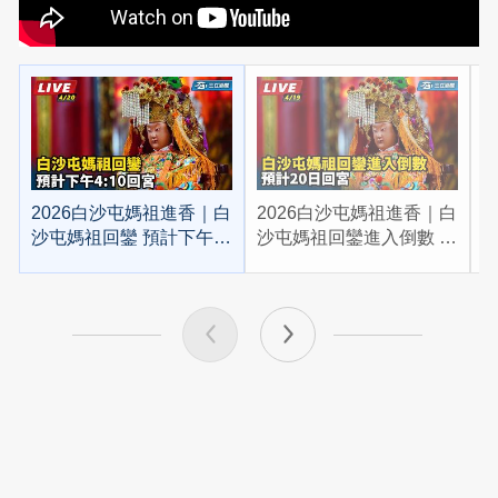
2026白沙屯媽祖進香｜白
2026白沙屯媽祖進香｜白
2
沙屯媽祖回鑾 預計下午
沙屯媽祖回鑾進入倒數 預
4:10回宮
計20日回宮