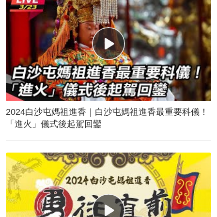
2024白沙屯媽祖進香｜白沙屯媽祖進香最重要科儀！
「進火」儀式後起駕回鑾