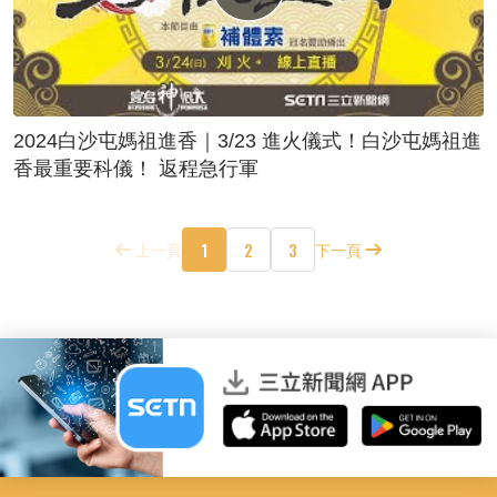
2024白沙屯媽祖進香｜3/23 進火儀式！白沙屯媽祖進
香最重要科儀！ 返程急行軍
1
2
3
上一頁
下一頁