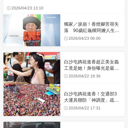
2026/04/23 13:10
獨家／淚崩！香燈腳苦尋失
落 90歲紅龜粿阿嬤人生謝
幕
2026/04/23 06:00
白沙屯媽祖進香超正美女義
工竟是她！身份曝光是最美
禮生 一輩子不結婚
2026/04/22 18:36
白沙屯媽祖進香！交通部3
大運具聯防「神調度」疏運
32.1萬創新高
2026/04/22 17:31