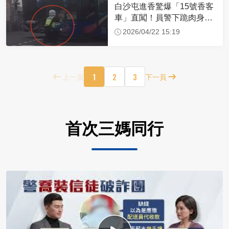
白沙屯進香驚爆「15號香客
車」直闖！員警下跪肉身擋
車：讓行人先過
2026/04/22 15:19
1
2
3
上一頁
下一頁
首次三媽同行