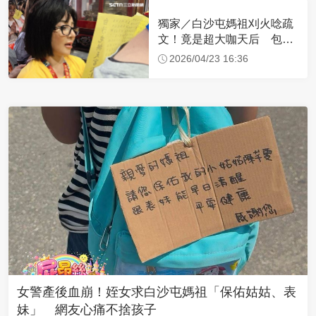
獨家／白沙屯媽祖刈火唸疏
文！竟是超大咖天后 包尿
布忍尿5小時不喊累
2026/04/23 16:36
女警產後血崩！姪女求白沙屯媽祖「保佑姑姑、表
妹」 網友心痛不捨孩子