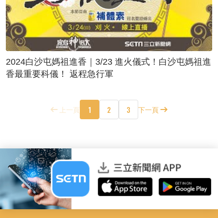
2024白沙屯媽祖進香｜3/23 進火儀式！白沙屯媽祖進
香最重要科儀！ 返程急行軍
1
2
3
上一頁
下一頁