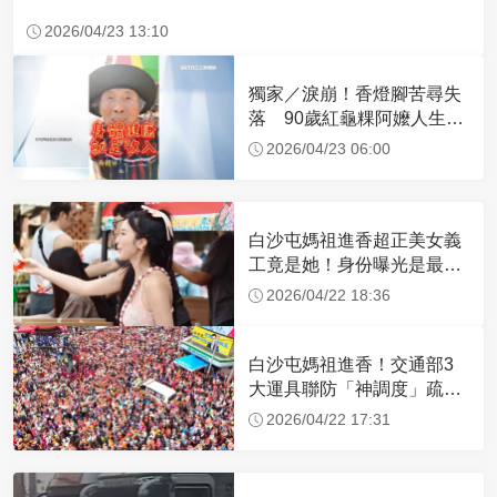
2026/04/23 13:10
獨家／淚崩！香燈腳苦尋失
落 90歲紅龜粿阿嬤人生謝
幕
2026/04/23 06:00
白沙屯媽祖進香超正美女義
工竟是她！身份曝光是最美
禮生 一輩子不結婚
2026/04/22 18:36
白沙屯媽祖進香！交通部3
大運具聯防「神調度」疏運
32.1萬創新高
2026/04/22 17:31