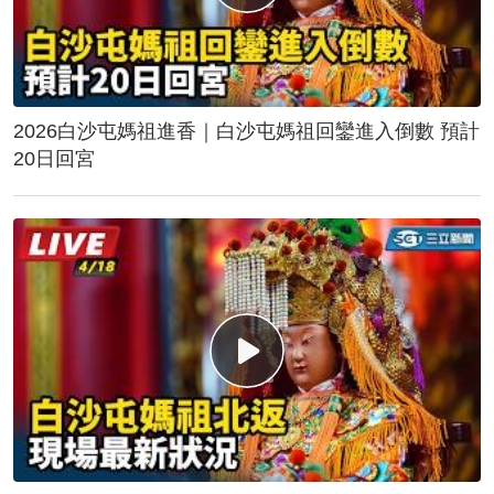
2026白沙屯媽祖進香｜白沙屯媽祖回鑾進入倒數 預計
20日回宮