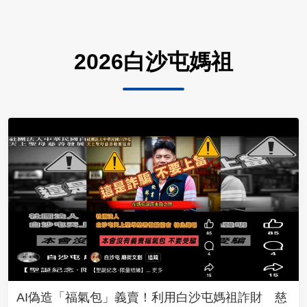
2026白沙屯媽祖
AI偽造「福氣包」義賣！利用白沙屯媽祖詐財 慈