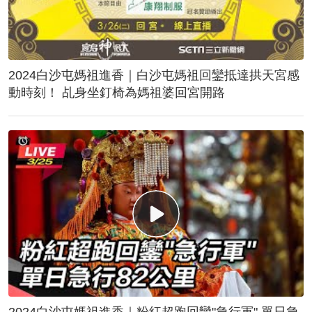
2024白沙屯媽祖進香｜白沙屯媽祖回鑾抵達拱天宮感
動時刻！ 乩身坐釘椅為媽祖婆回宮開路
2024白沙屯媽祖進香｜粉紅超跑回鑾"急行軍" 單日急