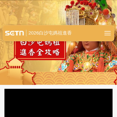
白沙屯媽祖進香全紀錄
2026白沙屯媽祖進香