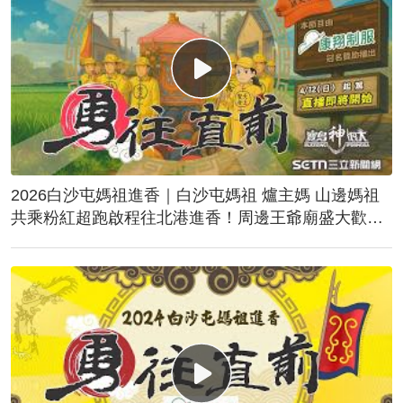
2026白沙屯媽祖進香｜白沙屯媽祖 爐主媽 山邊媽祖
共乘粉紅超跑啟程往北港進香！周邊王爺廟盛大歡
送！