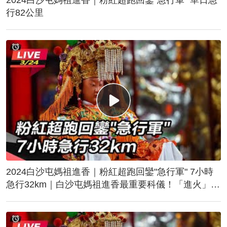
行82公里
2024白沙屯媽祖進香｜粉紅超跑回鑾"急行軍" 7小時
急行32km｜白沙屯媽祖進香最重要科儀！「進火」儀
式後起駕回鑾