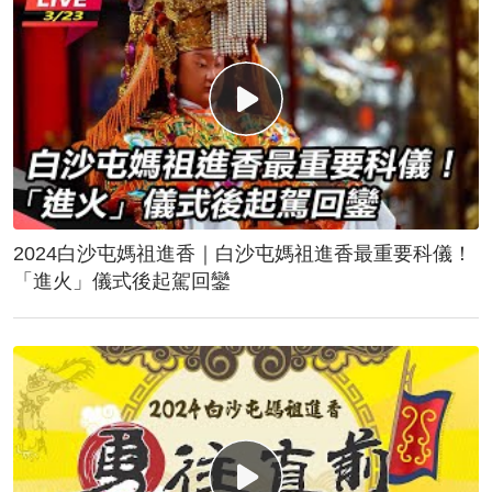
2024白沙屯媽祖進香｜白沙屯媽祖進香最重要科儀！
「進火」儀式後起駕回鑾