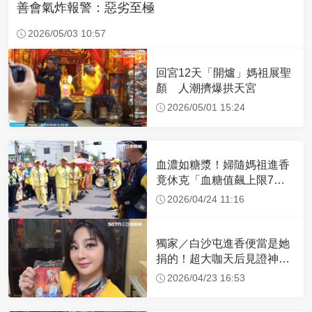
善會氣炸報警：惡劣至極
2026/05/03 10:57
回宮12天「開爐」媽祖展聖
顏 人潮擠爆拱天宮
2026/05/01 15:24
血濃如糖漿！婦隨媽祖進香
竟休克「血糖值飆上限7
倍」 醫曝原因
2026/04/24 11:16
獨家／白沙屯進香便當是她
捐的！超大咖天后見證神
蹟 一靠近媽祖就爆哭
2026/04/23 16:53