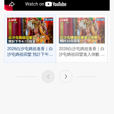
2026白沙屯媽祖進香｜白
2026白沙屯媽祖進香｜白
2
沙屯媽祖回鑾 預計下午
沙屯媽祖回鑾進入倒數 預
4:10回宮
計20日回宮