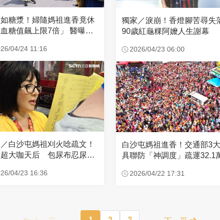
濃如糖漿！婦隨媽祖進香竟休
獨家／淚崩！香燈腳苦尋
血糖值飆上限7倍」 醫曝原
90歲紅龜粿阿嬤人生謝幕
26/04/24 11:16
2026/04/23 06:00
家／白沙屯媽祖刈火唸疏文！
白沙屯媽祖進香！交通部3
超大咖天后 包尿布忍尿5
具聯防「神調度」疏運32.1
時不喊累
新高
26/04/23 16:36
2026/04/22 17:31
上一頁
1
2
3
下一頁