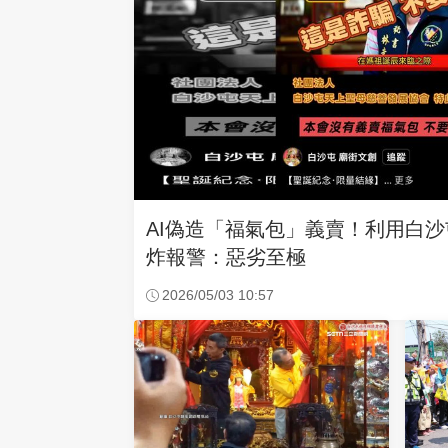
AI偽造「福氣包」義賣！利用白
炸報警：惡劣至極
2026/05/03 10:57