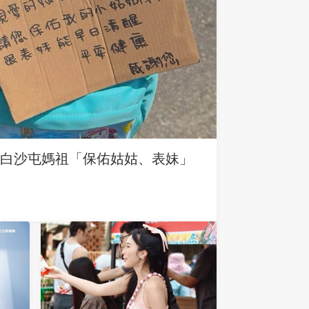
求白沙屯媽祖「保佑姑姑、表妹」