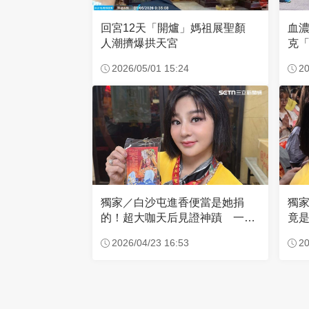
回宮12天「開爐」媽祖展聖顏
血
人潮擠爆拱天宮
克「
因
2026/05/01 15:24
20
獨家／白沙屯進香便當是她捐
獨
的！超大咖天后見證神蹟 一靠
竟是
近媽祖就爆哭
小
2026/04/23 16:53
20