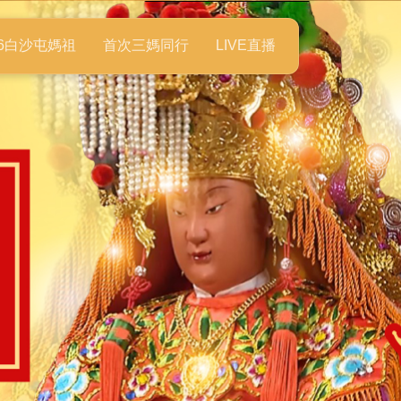
26白沙屯媽祖
首次三媽同行
LIVE直播