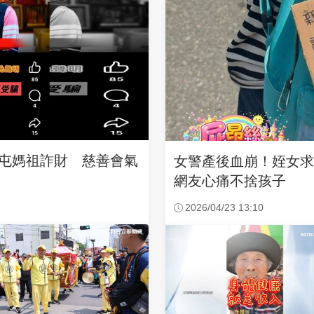
沙屯媽祖詐財 慈善會氣
女警產後血崩！姪女
網友心痛不捨孩子
2026/04/23 13:10