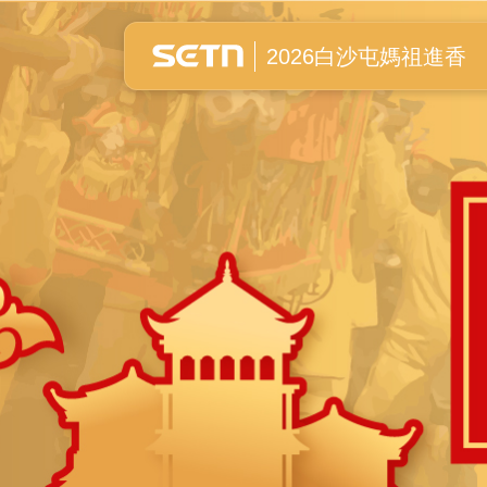
白沙屯媽祖進香全紀錄
2026白沙屯媽祖進香