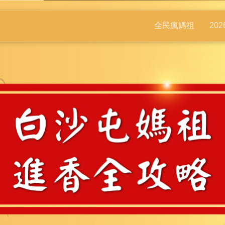
全民瘋媽祖
20