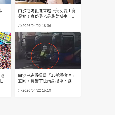
失落
白沙屯媽祖進香超正美女義工竟
是她！身份曝光是最美禮生 一
輩子不結婚
2026/04/22 18:36
白沙屯進香驚爆「15號香客車」
大運
直闖！員警下跪肉身擋車：讓行
萬創
人先過
2026/04/22 15:19