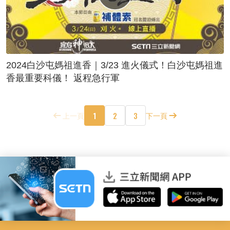
2024白沙屯媽祖進香｜3/23 進火儀式！白沙屯媽祖進
香最重要科儀！ 返程急行軍
1
2
3
上一頁
下一頁