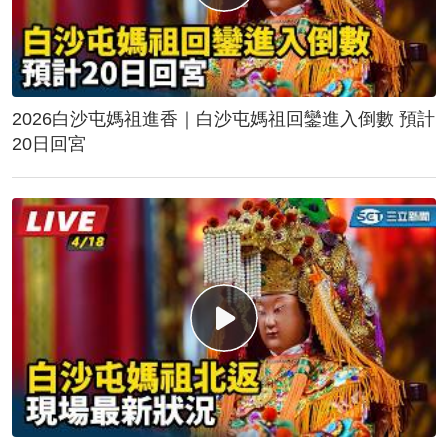
2026白沙屯媽祖進香｜白沙屯媽祖回鑾進入倒數 預計
20日回宮