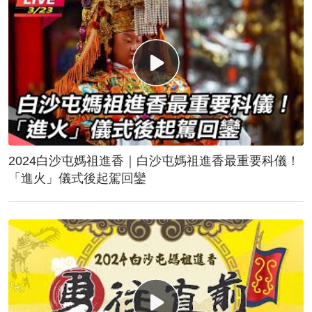
2024白沙屯媽祖進香｜白沙屯媽祖進香最重要科儀！
「進火」儀式後起駕回鑾