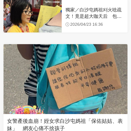
獨家／白沙屯媽祖刈火唸疏
文！竟是超大咖天后 包尿
布忍尿5小時不喊累
2026/04/23 16:36
女警產後血崩！姪女求白沙屯媽祖「保佑姑姑、表
妹」 網友心痛不捨孩子