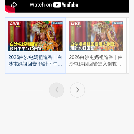
2026白沙屯媽祖進香｜白
2026白沙屯媽祖進香｜白
2
沙屯媽祖回鑾 預計下午
沙屯媽祖回鑾進入倒數 預
4:10回宮
計20日回宮