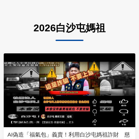
2026白沙屯媽祖
AI偽造「福氣包」義賣！利用白沙屯媽祖詐財 慈