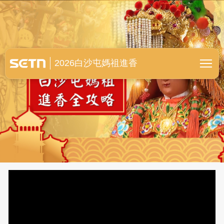
白沙屯媽祖進香全紀錄
2026白沙屯媽祖進香