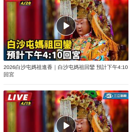
2026白沙屯媽祖進香｜白沙屯媽祖回鑾 預計下午4:10
回宮