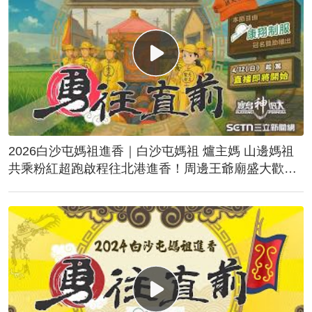
2026白沙屯媽祖進香｜白沙屯媽祖 爐主媽 山邊媽祖
共乘粉紅超跑啟程往北港進香！周邊王爺廟盛大歡
送！