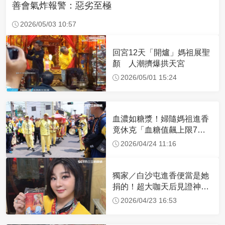
善會氣炸報警：惡劣至極
2026/05/03 10:57
回宮12天「開爐」媽祖展聖
顏 人潮擠爆拱天宮
2026/05/01 15:24
血濃如糖漿！婦隨媽祖進香
竟休克「血糖值飆上限7
倍」 醫曝原因
2026/04/24 11:16
獨家／白沙屯進香便當是她
捐的！超大咖天后見證神
蹟 一靠近媽祖就爆哭
2026/04/23 16:53