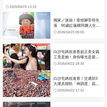
2026/04/23 13:10
獨家／淚崩！香燈腳苦尋失
落 90歲紅龜粿阿嬤人生謝
幕
2026/04/23 06:00
白沙屯媽祖進香超正美女義
工竟是她！身份曝光是最美
禮生 一輩子不結婚
2026/04/22 18:36
白沙屯媽祖進香！交通部3
大運具聯防「神調度」疏運
32.1萬創新高
2026/04/22 17:31