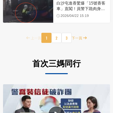
白沙屯進香驚爆「15號香客
車」直闖！員警下跪肉身擋
車：讓行人先過
2026/04/22 15:19
1
2
3
上一頁
下一頁
首次三媽同行