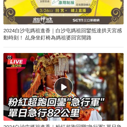
2024白沙屯媽祖進香｜白沙屯媽祖回鑾抵達拱天宮感
動時刻！ 乩身坐釘椅為媽祖婆回宮開路
2024白沙屯媽祖進香｜粉紅超跑回鑾"急行軍" 單日急