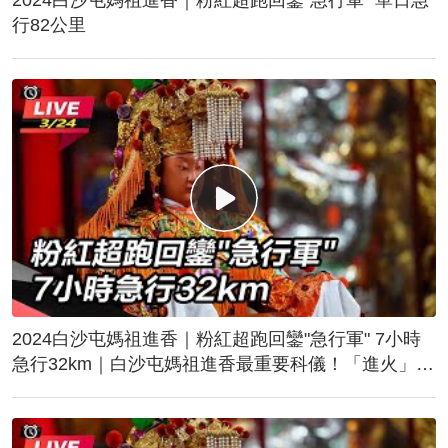
行82公里
2024白沙屯媽祖進香｜粉紅超跑回鑾"急行軍" 7小時
急行32km｜白沙屯媽祖進香最重要科儀！「進火」儀
式後起駕回鑾