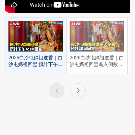
2026白沙屯媽祖進香｜白
2026白沙屯媽祖進香｜白
2
沙屯媽祖回鑾 預計下午
沙屯媽祖回鑾進入倒數 預
4:10回宮
計20日回宮