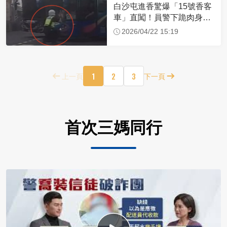
白沙屯進香驚爆「15號香客
車」直闖！員警下跪肉身擋
車：讓行人先過
2026/04/22 15:19
1
2
3
上一頁
下一頁
首次三媽同行