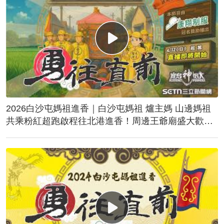
2026白沙屯媽祖進香｜白沙屯媽祖 爐主媽 山邊媽祖
共乘粉紅超跑啟程往北港進香！周邊王爺廟盛大歡
送！