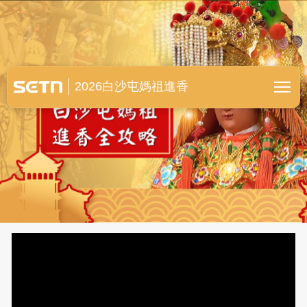
白沙屯媽祖進香全紀錄
2026白沙屯媽祖進香