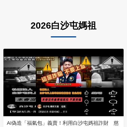
2026白沙屯媽祖
AI偽造「福氣包」義賣！利用白沙屯媽祖詐財 慈