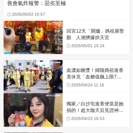
善會氣炸報警：惡劣至極
2026/05/03 10:57
回宮12天「開爐」媽祖展聖
顏 人潮擠爆拱天宮
2026/05/01 15:24
血濃如糖漿！婦隨媽祖進香
竟休克「血糖值飆上限7
倍」 醫曝原因
2026/04/24 11:16
獨家／白沙屯進香便當是她
捐的！超大咖天后見證神
蹟 一靠近媽祖就爆哭
2026/04/23 16:53