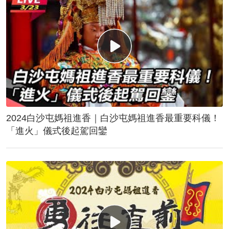
2024白沙屯媽祖進香｜白沙屯媽祖進香最重要科儀！
「進火」儀式後起駕回鑾