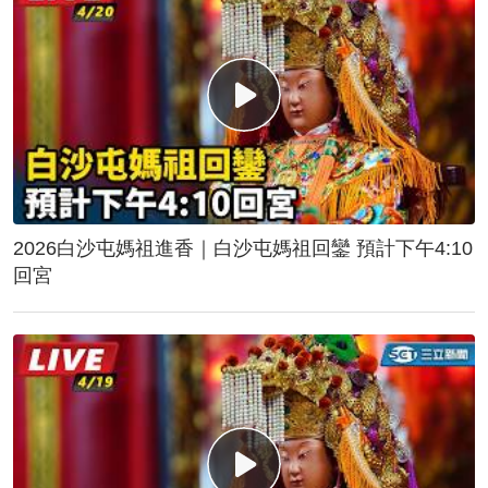
2026白沙屯媽祖進香｜白沙屯媽祖回鑾 預計下午4:10
回宮