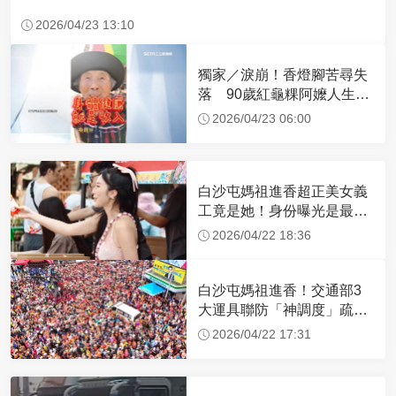
2026/04/23 13:10
獨家／淚崩！香燈腳苦尋失
落 90歲紅龜粿阿嬤人生謝
幕
2026/04/23 06:00
白沙屯媽祖進香超正美女義
工竟是她！身份曝光是最美
禮生 一輩子不結婚
2026/04/22 18:36
白沙屯媽祖進香！交通部3
大運具聯防「神調度」疏運
32.1萬創新高
2026/04/22 17:31