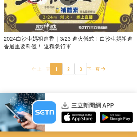
2024白沙屯媽祖進香｜3/23 進火儀式！白沙屯媽祖進
香最重要科儀！ 返程急行軍
1
2
3
上一頁
下一頁