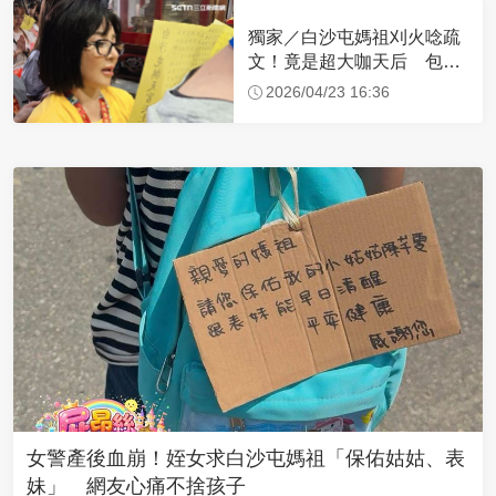
獨家／白沙屯媽祖刈火唸疏
文！竟是超大咖天后 包尿
布忍尿5小時不喊累
2026/04/23 16:36
女警產後血崩！姪女求白沙屯媽祖「保佑姑姑、表
妹」 網友心痛不捨孩子