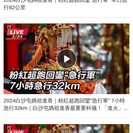
行82公里
2024白沙屯媽祖進香｜粉紅超跑回鑾"急行軍" 7小時
急行32km｜白沙屯媽祖進香最重要科儀！「進火」儀
式後起駕回鑾