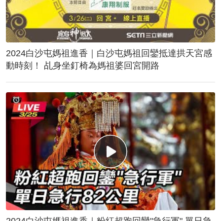
2024白沙屯媽祖進香｜白沙屯媽祖回鑾抵達拱天宮感
動時刻！ 乩身坐釘椅為媽祖婆回宮開路
2024白沙屯媽祖進香｜粉紅超跑回鑾"急行軍" 單日急