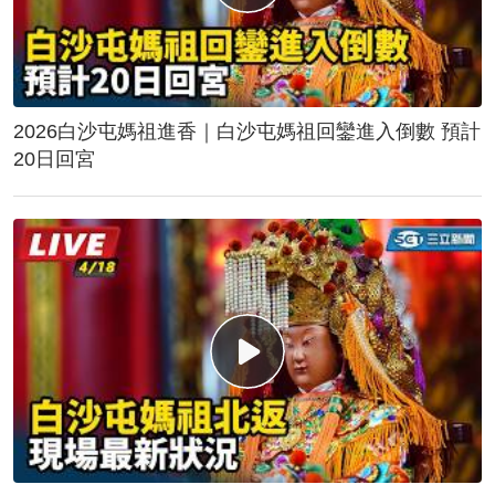
2026白沙屯媽祖進香｜白沙屯媽祖回鑾進入倒數 預計
20日回宮