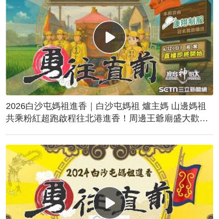
2026白沙屯媽祖進香｜白沙屯媽祖 爐主媽 山邊媽祖
共乘粉紅超跑啟程往北港進香！周邊王爺廟盛大歡
送！