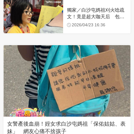
獨家／白沙屯媽祖刈火唸疏
文！竟是超大咖天后 包尿
布忍尿5小時不喊累
2026/04/23 16:36
女警產後血崩！姪女求白沙屯媽祖「保佑姑姑、表
妹」 網友心痛不捨孩子