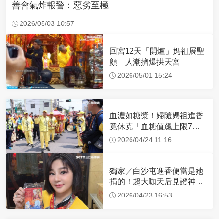
善會氣炸報警：惡劣至極
2026/05/03 10:57
回宮12天「開爐」媽祖展聖
顏 人潮擠爆拱天宮
2026/05/01 15:24
血濃如糖漿！婦隨媽祖進香
竟休克「血糖值飆上限7
倍」 醫曝原因
2026/04/24 11:16
獨家／白沙屯進香便當是她
捐的！超大咖天后見證神
蹟 一靠近媽祖就爆哭
2026/04/23 16:53