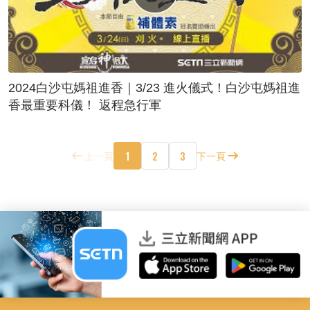
2024白沙屯媽祖進香｜3/23 進火儀式！白沙屯媽祖進
香最重要科儀！ 返程急行軍
1
2
3
上一頁
下一頁