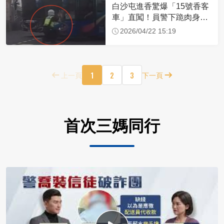
白沙屯進香驚爆「15號香客
車」直闖！員警下跪肉身擋
車：讓行人先過
2026/04/22 15:19
1
2
3
上一頁
下一頁
首次三媽同行