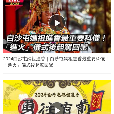
2024白沙屯媽祖進香｜白沙屯媽祖進香最重要科儀！
「進火」儀式後起駕回鑾