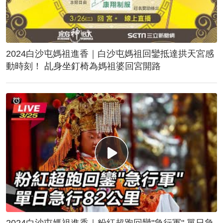
2024白沙屯媽祖進香｜白沙屯媽祖回鑾抵達拱天宮感
動時刻！ 乩身坐釘椅為媽祖婆回宮開路
2024白沙屯媽祖進香｜粉紅超跑回鑾"急行軍" 單日急