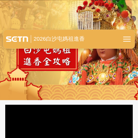
白沙屯媽祖進香全紀錄
2026白沙屯媽祖進香