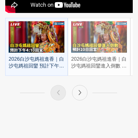
2026白沙屯媽祖進香｜白
2026白沙屯媽祖進香｜白
2
沙屯媽祖回鑾 預計下午
沙屯媽祖回鑾進入倒數 預
4:10回宮
計20日回宮