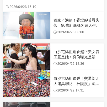
2026/04/23 13:10
獨家／淚崩！香燈腳苦尋失
落 90歲紅龜粿阿嬤人生謝
幕
2026/04/23 06:00
白沙屯媽祖進香超正美女義
工竟是她！身份曝光是最美
禮生 一輩子不結婚
2026/04/22 18:36
白沙屯媽祖進香！交通部3
大運具聯防「神調度」疏運
32.1萬創新高
2026/04/22 17:31