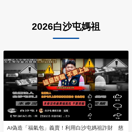
2026白沙屯媽祖
AI偽造「福氣包」義賣！利用白沙屯媽祖詐財 慈