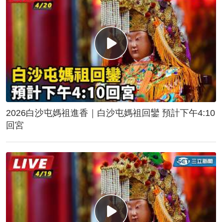
2026白沙屯媽祖進香｜白沙屯媽祖回鑾 預計下午4:10
回宮