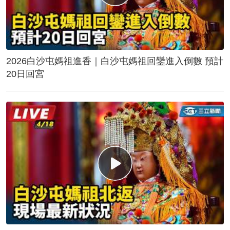
2026白沙屯媽祖進香｜白沙屯媽祖回鑾進入倒數 預計
20日回宮