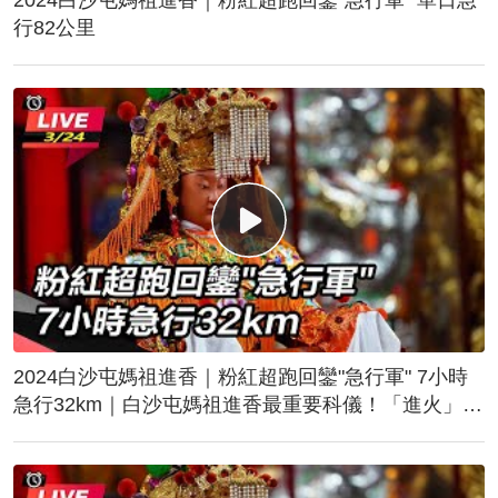
行82公里
2024白沙屯媽祖進香｜粉紅超跑回鑾"急行軍" 7小時
急行32km｜白沙屯媽祖進香最重要科儀！「進火」儀
式後起駕回鑾