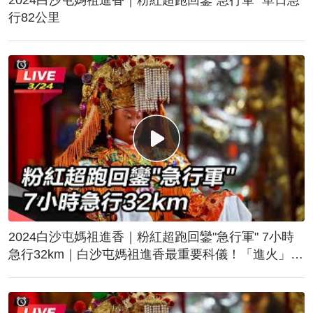
行82公里
2024白沙屯媽祖進香｜粉紅超跑回鑾"急行軍" 7小時
急行32km｜白沙屯媽祖進香最重要科儀！「進火」儀
式後起駕回鑾