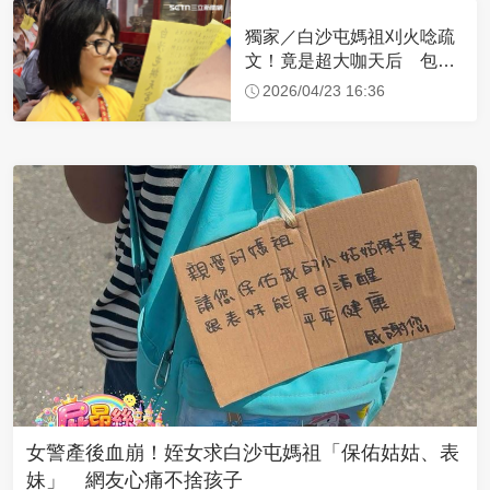
獨家／白沙屯媽祖刈火唸疏
文！竟是超大咖天后 包尿
布忍尿5小時不喊累
2026/04/23 16:36
女警產後血崩！姪女求白沙屯媽祖「保佑姑姑、表
妹」 網友心痛不捨孩子