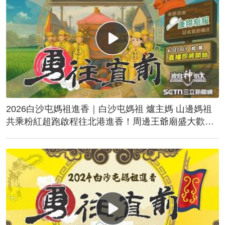
2026白沙屯媽祖進香｜白沙屯媽祖 爐主媽 山邊媽祖
共乘粉紅超跑啟程往北港進香！周邊王爺廟盛大歡
送！