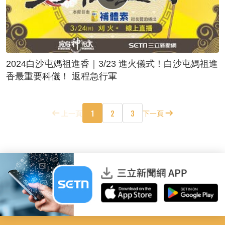
2024白沙屯媽祖進香｜3/23 進火儀式！白沙屯媽祖進
香最重要科儀！ 返程急行軍
1
2
3
上一頁
下一頁