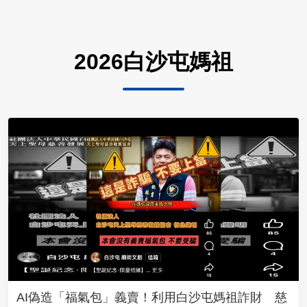
2026白沙屯媽祖
AI偽造「福氣包」義賣！利用白沙屯媽祖詐財 慈