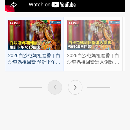
2026白沙屯媽祖進香｜白
2026白沙屯媽祖進香｜白
2
沙屯媽祖回鑾 預計下午
沙屯媽祖回鑾進入倒數 預
4:10回宮
計20日回宮