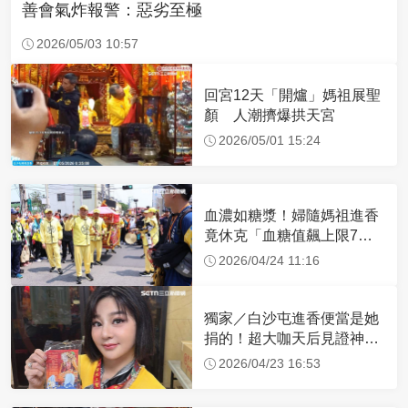
善會氣炸報警：惡劣至極
2026/05/03 10:57
回宮12天「開爐」媽祖展聖
顏 人潮擠爆拱天宮
2026/05/01 15:24
血濃如糖漿！婦隨媽祖進香
竟休克「血糖值飆上限7
倍」 醫曝原因
2026/04/24 11:16
獨家／白沙屯進香便當是她
捐的！超大咖天后見證神
蹟 一靠近媽祖就爆哭
2026/04/23 16:53