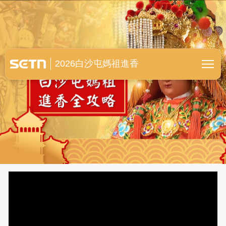
白沙屯媽祖進香全紀錄
2026白沙屯媽祖進香