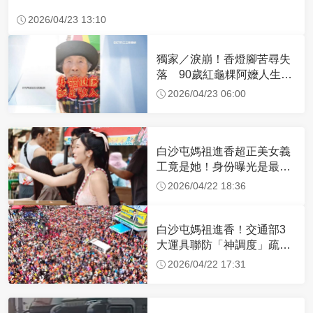
2026/04/23 13:10
獨家／淚崩！香燈腳苦尋失
落 90歲紅龜粿阿嬤人生謝
幕
2026/04/23 06:00
白沙屯媽祖進香超正美女義
工竟是她！身份曝光是最美
禮生 一輩子不結婚
2026/04/22 18:36
白沙屯媽祖進香！交通部3
大運具聯防「神調度」疏運
32.1萬創新高
2026/04/22 17:31