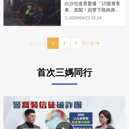
白沙屯進香驚爆「15號香客
車」直闖！員警下跪肉身擋
車：讓行人先過
2026/04/22 15:19
1
2
3
上一頁
下一頁
首次三媽同行