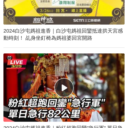
2024白沙屯媽祖進香｜白沙屯媽祖回鑾抵達拱天宮感
動時刻！ 乩身坐釘椅為媽祖婆回宮開路
2024白沙屯媽祖進香｜粉紅超跑回鑾"急行軍" 單日急