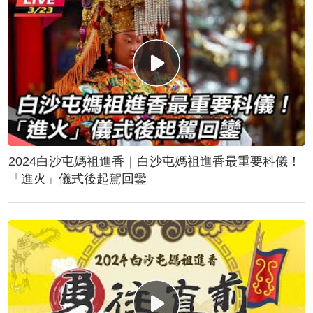
2024白沙屯媽祖進香｜白沙屯媽祖進香最重要科儀！
「進火」儀式後起駕回鑾