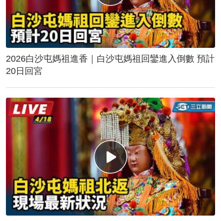
2026白沙屯媽祖進香｜白沙屯媽祖回鑾進入倒數 預計
20日回宮