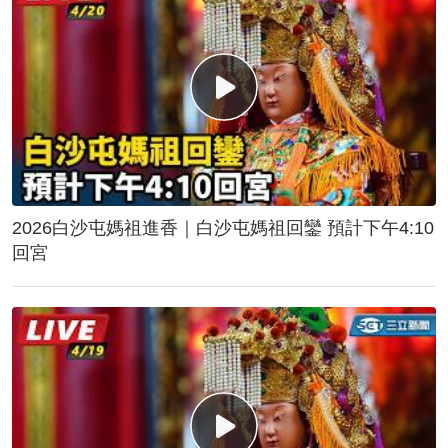
2026白沙屯媽祖進香｜白沙屯媽祖回鑾 預計下午4:10
回宮