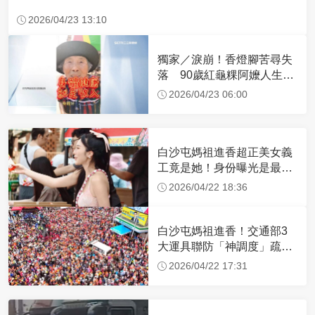
2026/04/23 13:10
獨家／淚崩！香燈腳苦尋失
落 90歲紅龜粿阿嬤人生謝
幕
2026/04/23 06:00
白沙屯媽祖進香超正美女義
工竟是她！身份曝光是最美
禮生 一輩子不結婚
2026/04/22 18:36
白沙屯媽祖進香！交通部3
大運具聯防「神調度」疏運
32.1萬創新高
2026/04/22 17:31