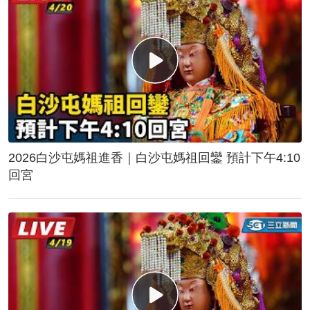
2026白沙屯媽祖進香｜白沙屯媽祖回鑾 預計下午4:10
回宮