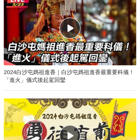
2024白沙屯媽祖進香｜白沙屯媽祖進香最重要科儀！
「進火」儀式後起駕回鑾