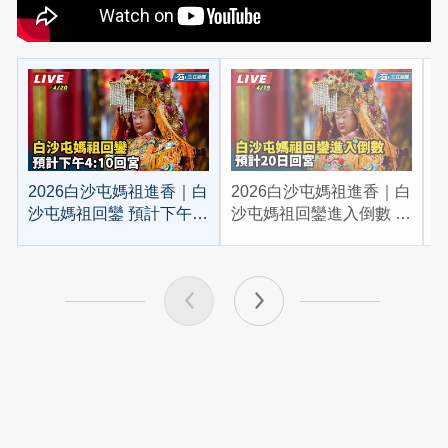
2026白沙屯媽祖進香｜白
2026白沙屯媽祖進香｜白
2
沙屯媽祖回鑾 預計下午
沙屯媽祖回鑾進入倒數 預
4:10回宮
計20日回宮