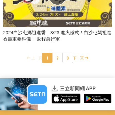
2024白沙屯媽祖進香｜3/23 進火儀式！白沙屯媽祖進
香最重要科儀！ 返程急行軍
1
2
3
上一頁
下一頁