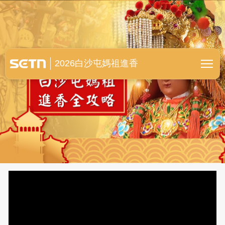
白沙屯媽祖進香全紀錄
2026白沙屯媽祖進香