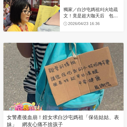
獨家／白沙屯媽祖刈火唸疏
文！竟是超大咖天后 包尿
布忍尿5小時不喊累
2026/04/23 16:36
女警產後血崩！姪女求白沙屯媽祖「保佑姑姑、表
妹」 網友心痛不捨孩子