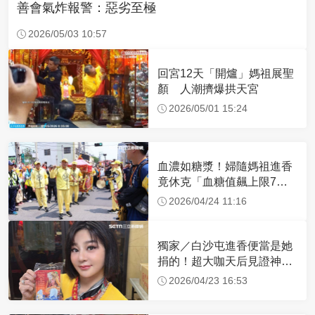
善會氣炸報警：惡劣至極
2026/05/03 10:57
回宮12天「開爐」媽祖展聖
顏 人潮擠爆拱天宮
2026/05/01 15:24
血濃如糖漿！婦隨媽祖進香
竟休克「血糖值飆上限7
倍」 醫曝原因
2026/04/24 11:16
獨家／白沙屯進香便當是她
捐的！超大咖天后見證神
蹟 一靠近媽祖就爆哭
2026/04/23 16:53