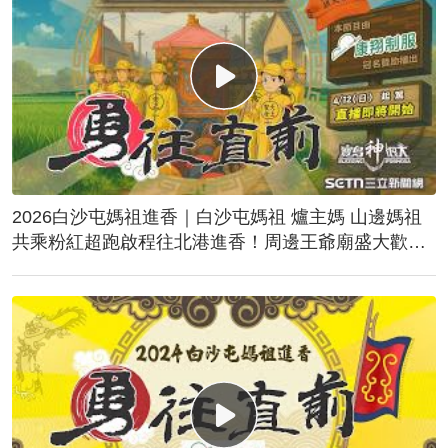
2026白沙屯媽祖進香｜白沙屯媽祖 爐主媽 山邊媽祖
共乘粉紅超跑啟程往北港進香！周邊王爺廟盛大歡
送！