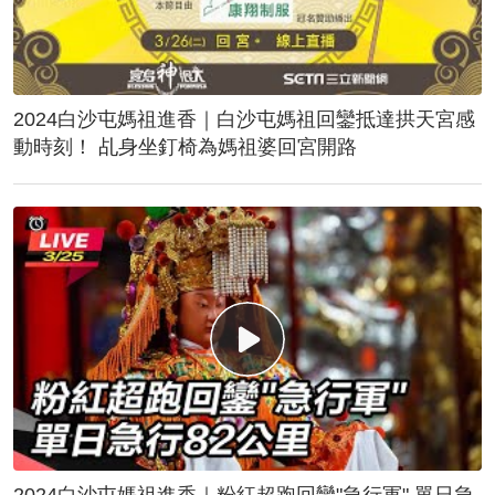
2024白沙屯媽祖進香｜白沙屯媽祖回鑾抵達拱天宮感
動時刻！ 乩身坐釘椅為媽祖婆回宮開路
2024白沙屯媽祖進香｜粉紅超跑回鑾"急行軍" 單日急