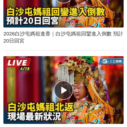
2026白沙屯媽祖進香｜白沙屯媽祖回鑾進入倒數 預計
20日回宮