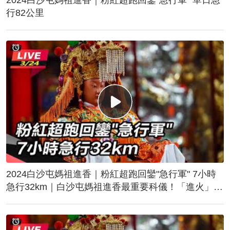
行82公里
2024白沙屯媽祖進香｜粉紅超跑回鑾"急行軍" 7小時
急行32km｜白沙屯媽祖進香最重要科儀！「進火」儀
式後起駕回鑾