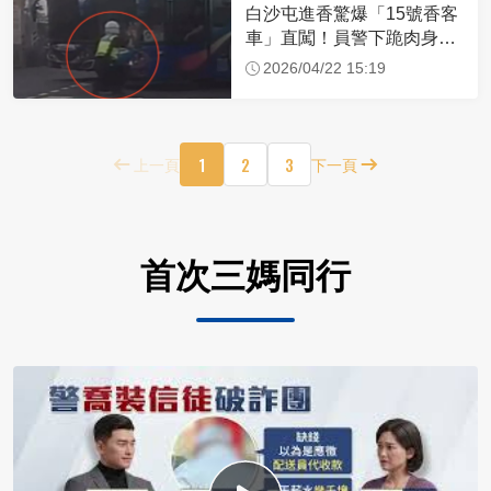
白沙屯進香驚爆「15號香客
車」直闖！員警下跪肉身擋
車：讓行人先過
2026/04/22 15:19
1
2
3
上一頁
下一頁
首次三媽同行