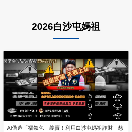
2026白沙屯媽祖
AI偽造「福氣包」義賣！利用白沙屯媽祖詐財 慈