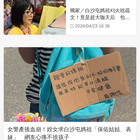
獨家／白沙屯媽祖刈火唸疏
文！竟是超大咖天后 包尿
布忍尿5小時不喊累
2026/04/23 16:36
女警產後血崩！姪女求白沙屯媽祖「保佑姑姑、表
妹」 網友心痛不捨孩子