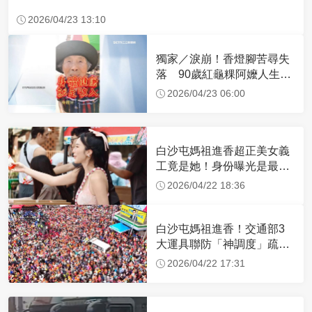
2026/04/23 13:10
獨家／淚崩！香燈腳苦尋失
落 90歲紅龜粿阿嬤人生謝
幕
2026/04/23 06:00
白沙屯媽祖進香超正美女義
工竟是她！身份曝光是最美
禮生 一輩子不結婚
2026/04/22 18:36
白沙屯媽祖進香！交通部3
大運具聯防「神調度」疏運
32.1萬創新高
2026/04/22 17:31