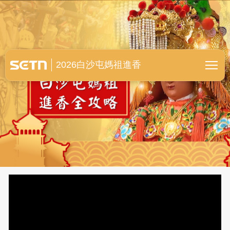
白沙屯媽祖進香全紀錄
2026白沙屯媽祖進香