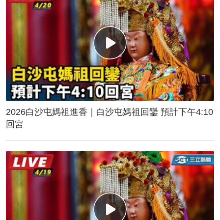
2026白沙屯媽祖進香｜白沙屯媽祖回鑾 預計下午4:10
回宮