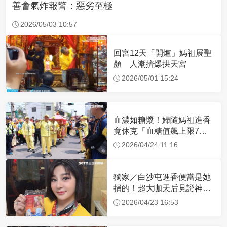
善會氣炸報警：惡劣至極
2026/05/03 10:57
回宮12天「開爐」媽祖展聖
顏 人潮擠爆拱天宮
2026/05/01 15:24
血濃如糖漿！婦隨媽祖進香
竟休克「血糖值飆上限7
倍」 醫曝原因
2026/04/24 11:16
獨家／白沙屯進香便當是她
捐的！超大咖天后見證神
蹟 一靠近媽祖就爆哭
2026/04/23 16:53