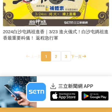
2024白沙屯媽祖進香｜3/23 進火儀式！白沙屯媽祖進
香最重要科儀！ 返程急行軍
1
2
3
上一頁
下一頁