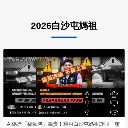
2026白沙屯媽祖
AI偽造「福氣包」義賣！利用白沙屯媽祖詐財 慈