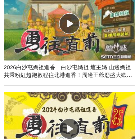
2026白沙屯媽祖進香｜白沙屯媽祖 爐主媽 山邊媽祖
共乘粉紅超跑啟程往北港進香！周邊王爺廟盛大歡
送！