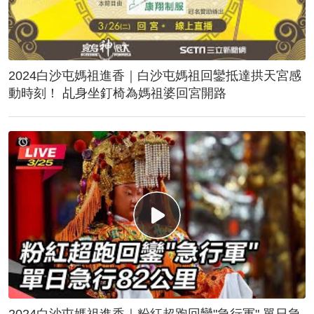
2024白沙屯媽祖進香｜白沙屯媽祖回鑾抵達拱天宮感
動時刻！ 乩身坐釘椅為媽祖婆回宮開路
2024白沙屯媽祖進香｜粉紅超跑回鑾"急行軍" 單日急