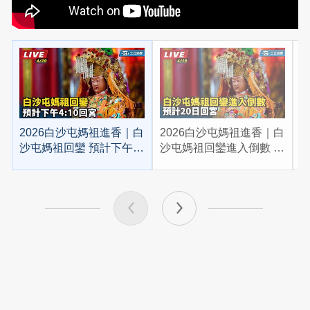
2026白沙屯媽祖進香｜白
2026白沙屯媽祖進香｜白
2
沙屯媽祖回鑾 預計下午
沙屯媽祖回鑾進入倒數 預
4:10回宮
計20日回宮