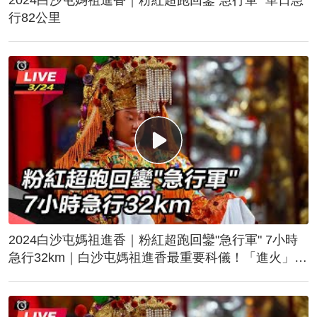
行82公里
2024白沙屯媽祖進香｜粉紅超跑回鑾"急行軍" 7小時
急行32km｜白沙屯媽祖進香最重要科儀！「進火」儀
式後起駕回鑾