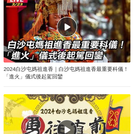
2024白沙屯媽祖進香｜白沙屯媽祖進香最重要科儀！
「進火」儀式後起駕回鑾