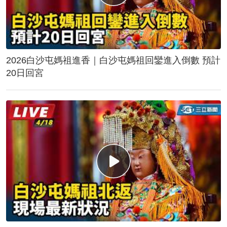
2026白沙屯媽祖進香｜白沙屯媽祖回鑾進入倒數 預計
20日回宮