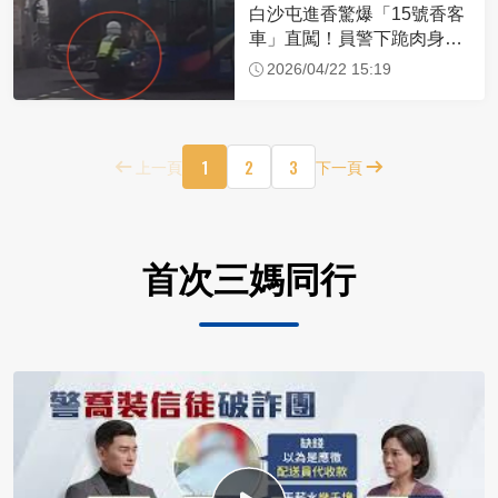
白沙屯進香驚爆「15號香客
車」直闖！員警下跪肉身擋
車：讓行人先過
2026/04/22 15:19
1
2
3
上一頁
下一頁
首次三媽同行