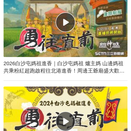
2026白沙屯媽祖進香｜白沙屯媽祖 爐主媽 山邊媽祖
共乘粉紅超跑啟程往北港進香！周邊王爺廟盛大歡
送！