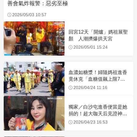
善會氣炸報警：惡劣至極
2026/05/03 10:57
回宮12天「開爐」媽祖展聖
顏 人潮擠爆拱天宮
2026/05/01 15:24
血濃如糖漿！婦隨媽祖進香
竟休克「血糖值飆上限7
倍」 醫曝原因
2026/04/24 11:16
獨家／白沙屯進香便當是她
捐的！超大咖天后見證神
蹟 一靠近媽祖就爆哭
2026/04/23 16:53