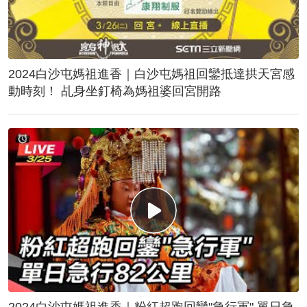
2024白沙屯媽祖進香｜白沙屯媽祖回鑾抵達拱天宮感
動時刻！ 乩身坐釘椅為媽祖婆回宮開路
2024白沙屯媽祖進香｜粉紅超跑回鑾"急行軍" 單日急