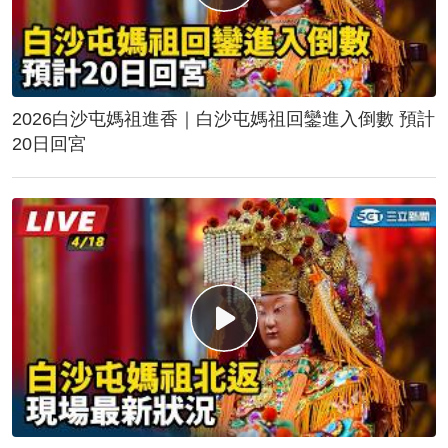
2026白沙屯媽祖進香｜白沙屯媽祖回鑾進入倒數 預計
20日回宮