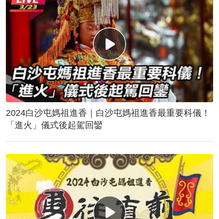
2024白沙屯媽祖進香｜白沙屯媽祖進香最重要科儀！
「進火」儀式後起駕回鑾