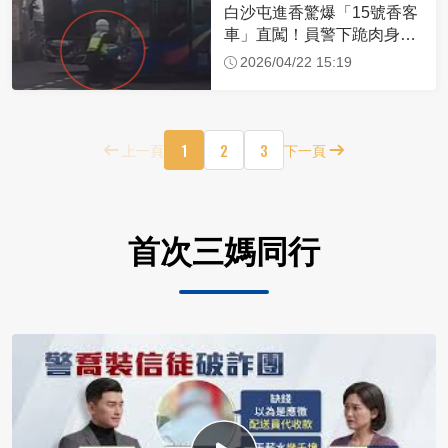
白沙屯進香驚爆「15號香客
車」直闖！員警下跪肉身擋
車：讓行人先過
2026/04/22 15:19
1
2
3
上一頁
下一頁
首次三媽同行