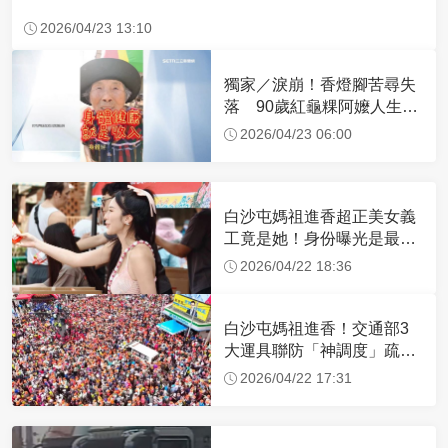
2026/04/23 13:10
獨家／淚崩！香燈腳苦尋失
落 90歲紅龜粿阿嬤人生謝
幕
2026/04/23 06:00
白沙屯媽祖進香超正美女義
工竟是她！身份曝光是最美
禮生 一輩子不結婚
2026/04/22 18:36
白沙屯媽祖進香！交通部3
大運具聯防「神調度」疏運
32.1萬創新高
2026/04/22 17:31