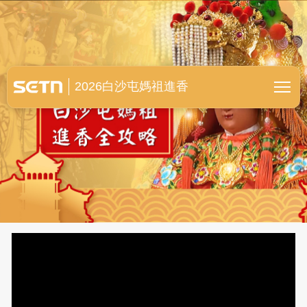
白沙屯媽祖進香全紀錄
2026白沙屯媽祖進香