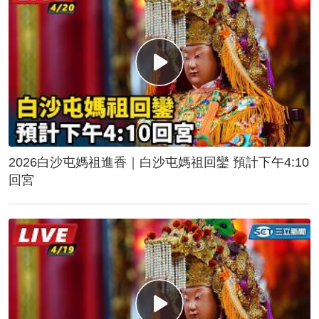
2026白沙屯媽祖進香｜白沙屯媽祖回鑾 預計下午4:10
回宮