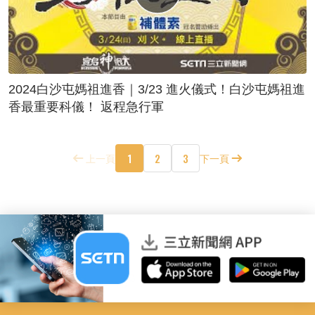
2024白沙屯媽祖進香｜3/23 進火儀式！白沙屯媽祖進
香最重要科儀！ 返程急行軍
1
2
3
上一頁
下一頁