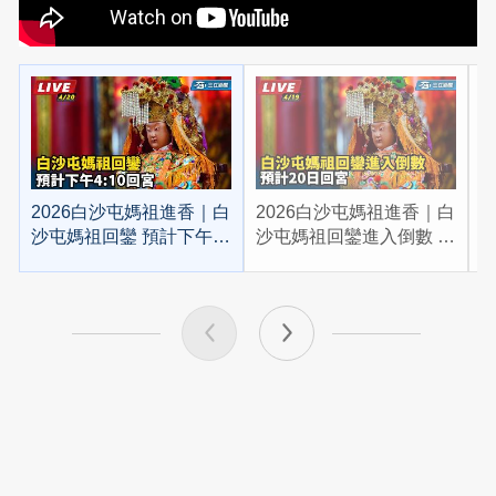
2026白沙屯媽祖進香｜白
2026白沙屯媽祖進香｜白
2
沙屯媽祖回鑾 預計下午
沙屯媽祖回鑾進入倒數 預
4:10回宮
計20日回宮