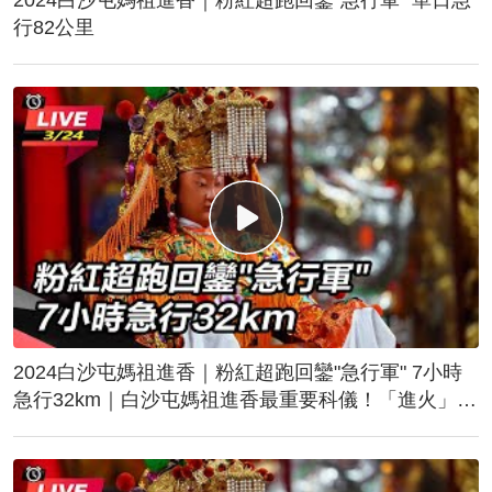
行82公里
2024白沙屯媽祖進香｜粉紅超跑回鑾"急行軍" 7小時
急行32km｜白沙屯媽祖進香最重要科儀！「進火」儀
式後起駕回鑾