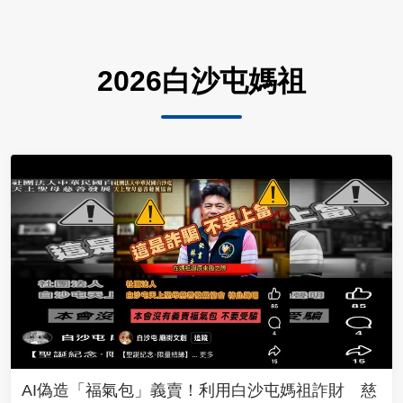
2026白沙屯媽祖
AI偽造「福氣包」義賣！利用白沙屯媽祖詐財 慈