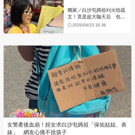
獨家／白沙屯媽祖刈火唸疏
文！竟是超大咖天后 包尿
布忍尿5小時不喊累
2026/04/23 16:36
女警產後血崩！姪女求白沙屯媽祖「保佑姑姑、表
妹」 網友心痛不捨孩子