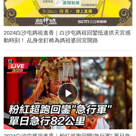
2024白沙屯媽祖進香｜白沙屯媽祖回鑾抵達拱天宮感
動時刻！ 乩身坐釘椅為媽祖婆回宮開路
2024白沙屯媽祖進香｜粉紅超跑回鑾"急行軍" 單日急