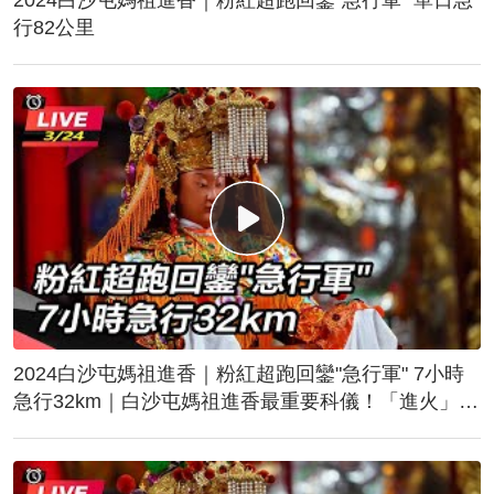
行82公里
2024白沙屯媽祖進香｜粉紅超跑回鑾"急行軍" 7小時
急行32km｜白沙屯媽祖進香最重要科儀！「進火」儀
式後起駕回鑾