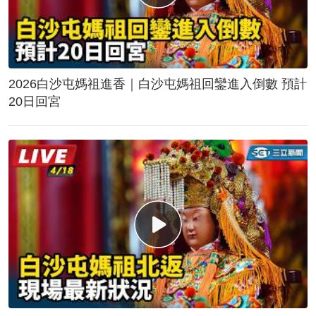
2026白沙屯媽祖進香｜白沙屯媽祖回鑾進入倒數 預計
20日回宮