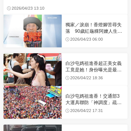
2026/04/23 13:10
獨家／淚崩！香燈腳苦尋失
落 90歲紅龜粿阿嬤人生謝
幕
2026/04/23 06:00
白沙屯媽祖進香超正美女義
工竟是她！身份曝光是最美
禮生 一輩子不結婚
2026/04/22 18:36
白沙屯媽祖進香！交通部3
大運具聯防「神調度」疏運
32.1萬創新高
2026/04/22 17:31