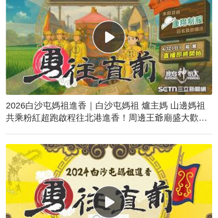
2026白沙屯媽祖進香｜白沙屯媽祖 爐主媽 山邊媽祖
共乘粉紅超跑啟程往北港進香！周邊王爺廟盛大歡
送！