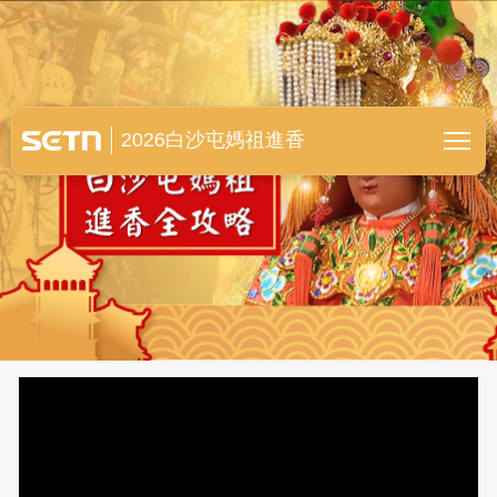
白沙屯媽祖進香全紀錄
2026白沙屯媽祖進香