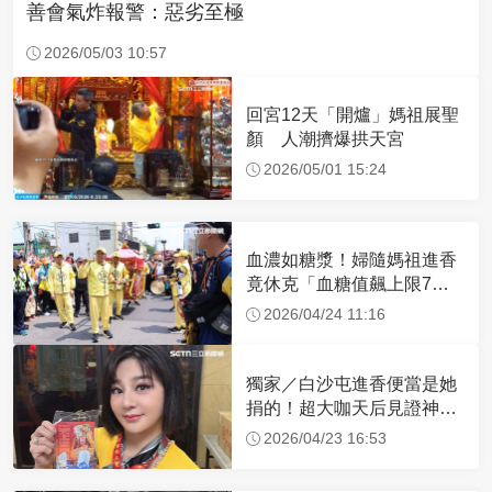
善會氣炸報警：惡劣至極
2026/05/03 10:57
回宮12天「開爐」媽祖展聖
顏 人潮擠爆拱天宮
2026/05/01 15:24
血濃如糖漿！婦隨媽祖進香
竟休克「血糖值飆上限7
倍」 醫曝原因
2026/04/24 11:16
獨家／白沙屯進香便當是她
捐的！超大咖天后見證神
蹟 一靠近媽祖就爆哭
2026/04/23 16:53