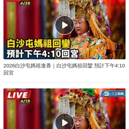
2026白沙屯媽祖進香｜白沙屯媽祖回鑾 預計下午4:10
回宮