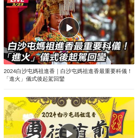
2024白沙屯媽祖進香｜白沙屯媽祖進香最重要科儀！
「進火」儀式後起駕回鑾