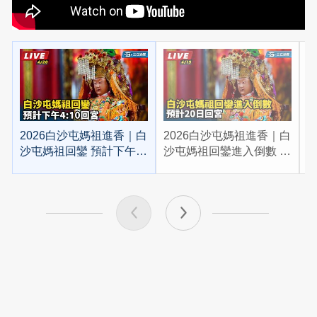
2026白沙屯媽祖進香｜白
2026白沙屯媽祖進香｜白
2
沙屯媽祖回鑾 預計下午
沙屯媽祖回鑾進入倒數 預
4:10回宮
計20日回宮