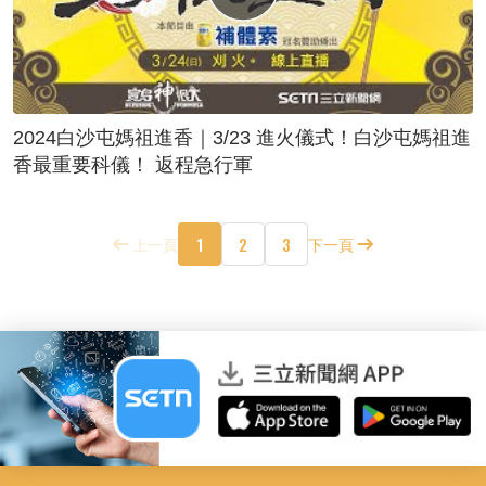
2024白沙屯媽祖進香｜3/23 進火儀式！白沙屯媽祖進
香最重要科儀！ 返程急行軍
1
2
3
上一頁
下一頁