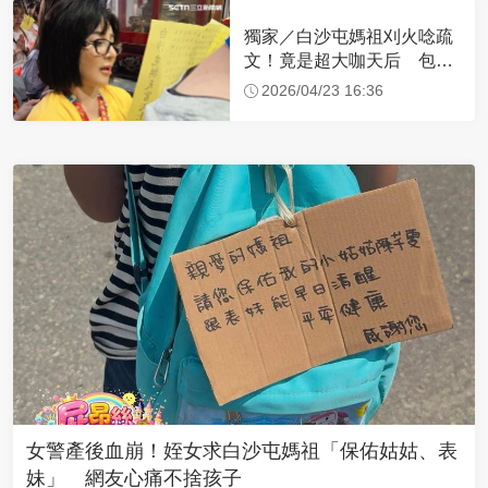
獨家／白沙屯媽祖刈火唸疏
文！竟是超大咖天后 包尿
布忍尿5小時不喊累
2026/04/23 16:36
女警產後血崩！姪女求白沙屯媽祖「保佑姑姑、表
妹」 網友心痛不捨孩子