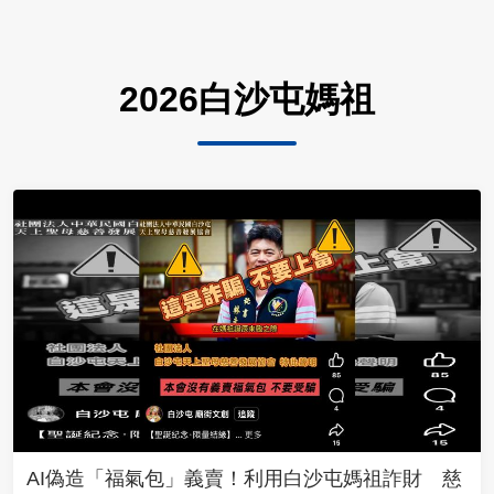
2026白沙屯媽祖
AI偽造「福氣包」義賣！利用白沙屯媽祖詐財 慈