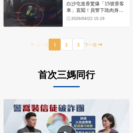
白沙屯進香驚爆「15號香客
車」直闖！員警下跪肉身擋
車：讓行人先過
2026/04/22 15:19
1
2
3
上一頁
下一頁
首次三媽同行