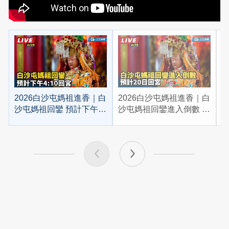
2026白沙屯媽祖進香｜白
2026白沙屯媽祖進香｜白
2
沙屯媽祖回鑾 預計下午
沙屯媽祖回鑾進入倒數 預
4:10回宮
計20日回宮