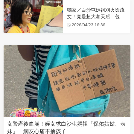
獨家／白沙屯媽祖刈火唸疏
文！竟是超大咖天后 包尿
布忍尿5小時不喊累
2026/04/23 16:36
女警產後血崩！姪女求白沙屯媽祖「保佑姑姑、表
妹」 網友心痛不捨孩子