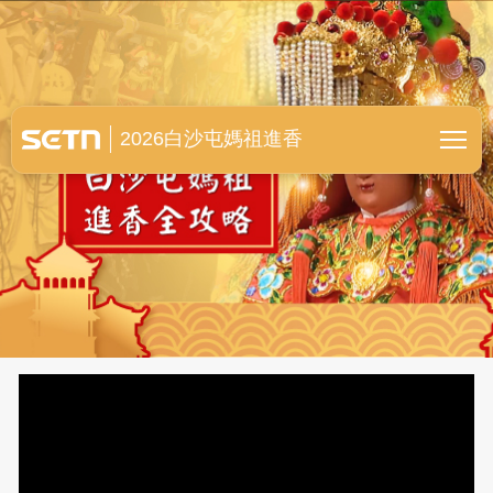
白沙屯媽祖進香全紀錄
2026白沙屯媽祖進香