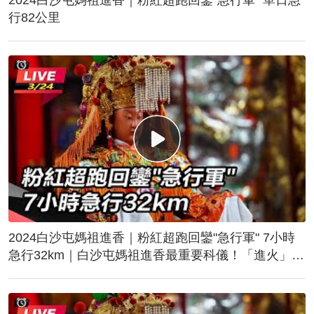
行82公里
2024白沙屯媽祖進香｜粉紅超跑回鑾"急行軍" 7小時
急行32km｜白沙屯媽祖進香最重要科儀！「進火」儀
式後起駕回鑾