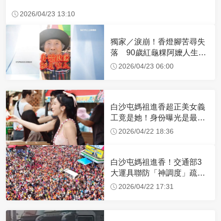
2026/04/23 13:10
獨家／淚崩！香燈腳苦尋失
落 90歲紅龜粿阿嬤人生謝
幕
2026/04/23 06:00
白沙屯媽祖進香超正美女義
工竟是她！身份曝光是最美
禮生 一輩子不結婚
2026/04/22 18:36
白沙屯媽祖進香！交通部3
大運具聯防「神調度」疏運
32.1萬創新高
2026/04/22 17:31