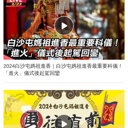
2024白沙屯媽祖進香｜白沙屯媽祖進香最重要科儀！
「進火」儀式後起駕回鑾