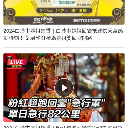
2024白沙屯媽祖進香｜白沙屯媽祖回鑾抵達拱天宮感
動時刻！ 乩身坐釘椅為媽祖婆回宮開路
2024白沙屯媽祖進香｜粉紅超跑回鑾"急行軍" 單日急