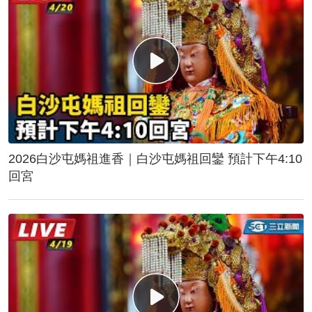
2026白沙屯媽祖進香｜白沙屯媽祖回鑾 預計下午4:10
回宮