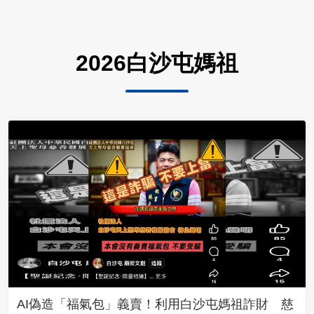
2026白沙屯媽祖
AI偽造「福氣包」義賣！利用白沙屯媽祖詐財 慈