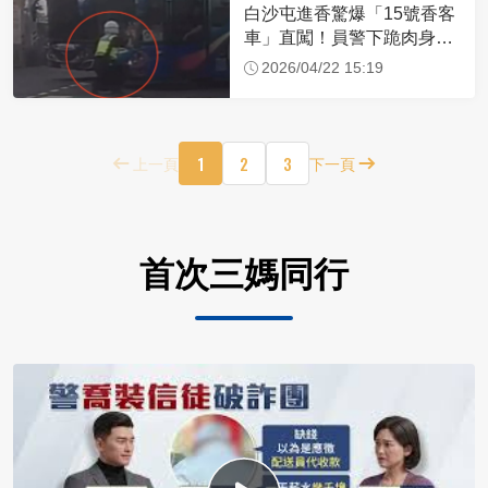
白沙屯進香驚爆「15號香客
車」直闖！員警下跪肉身擋
車：讓行人先過
2026/04/22 15:19
1
2
3
上一頁
下一頁
首次三媽同行