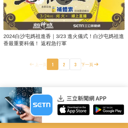
2024白沙屯媽祖進香｜3/23 進火儀式！白沙屯媽祖進
香最重要科儀！ 返程急行軍
1
2
3
上一頁
下一頁