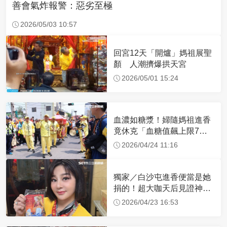
善會氣炸報警：惡劣至極
2026/05/03 10:57
回宮12天「開爐」媽祖展聖
顏 人潮擠爆拱天宮
2026/05/01 15:24
血濃如糖漿！婦隨媽祖進香
竟休克「血糖值飆上限7
倍」 醫曝原因
2026/04/24 11:16
獨家／白沙屯進香便當是她
捐的！超大咖天后見證神
蹟 一靠近媽祖就爆哭
2026/04/23 16:53