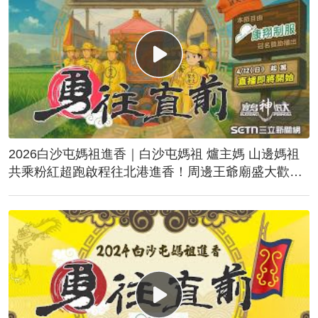
2026白沙屯媽祖進香｜白沙屯媽祖 爐主媽 山邊媽祖
共乘粉紅超跑啟程往北港進香！周邊王爺廟盛大歡
送！