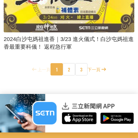
2024白沙屯媽祖進香｜3/23 進火儀式！白沙屯媽祖進
香最重要科儀！ 返程急行軍
1
2
3
上一頁
下一頁