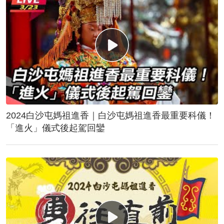
2024白沙屯媽祖進香｜白沙屯媽祖進香最重要科儀！
「進火」儀式後起駕回鑾