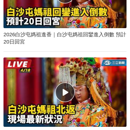
2026白沙屯媽祖進香｜白沙屯媽祖回鑾進入倒數 預計
20日回宮