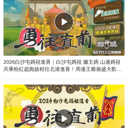
2026白沙屯媽祖進香｜白沙屯媽祖 爐主媽 山邊媽祖
共乘粉紅超跑啟程往北港進香！周邊王爺廟盛大歡
送！