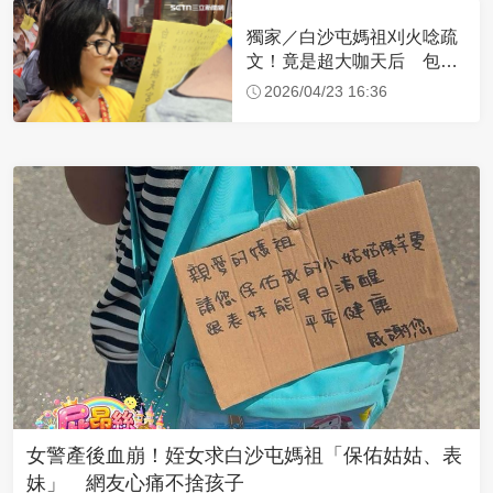
獨家／白沙屯媽祖刈火唸疏
文！竟是超大咖天后 包尿
布忍尿5小時不喊累
2026/04/23 16:36
女警產後血崩！姪女求白沙屯媽祖「保佑姑姑、表
妹」 網友心痛不捨孩子