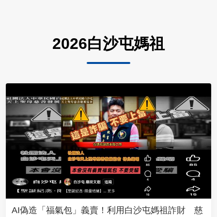
2026白沙屯媽祖
AI偽造「福氣包」義賣！利用白沙屯媽祖詐財 慈