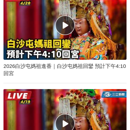
2026白沙屯媽祖進香｜白沙屯媽祖回鑾 預計下午4:10
回宮