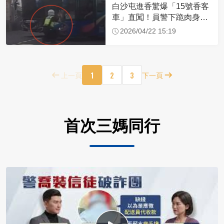
白沙屯進香驚爆「15號香客
車」直闖！員警下跪肉身擋
車：讓行人先過
2026/04/22 15:19
1
2
3
上一頁
下一頁
首次三媽同行