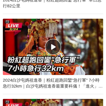
行82公里
2024白沙屯媽祖進香｜粉紅超跑回鑾"急行軍" 7小時
急行32km｜白沙屯媽祖進香最重要科儀！「進火」儀
式後起駕回鑾