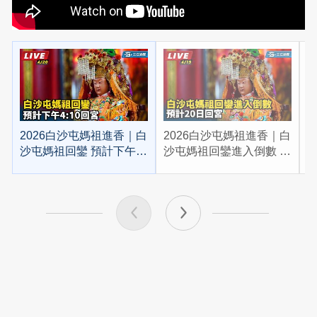
2026白沙屯媽祖進香｜白
2026白沙屯媽祖進香｜白
2
沙屯媽祖回鑾 預計下午
沙屯媽祖回鑾進入倒數 預
4:10回宮
計20日回宮