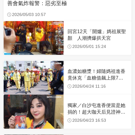
善會氣炸報警：惡劣至極
2026/05/03 10:57
回宮12天「開爐」媽祖展聖
顏 人潮擠爆拱天宮
2026/05/01 15:24
血濃如糖漿！婦隨媽祖進香
竟休克「血糖值飆上限7
倍」 醫曝原因
2026/04/24 11:16
獨家／白沙屯進香便當是她
捐的！超大咖天后見證神
蹟 一靠近媽祖就爆哭
2026/04/23 16:53