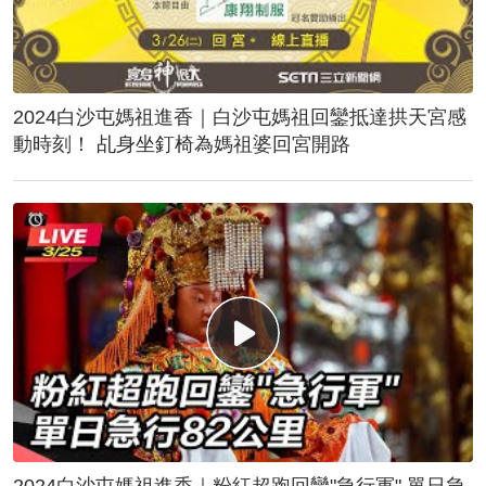
2024白沙屯媽祖進香｜白沙屯媽祖回鑾抵達拱天宮感
動時刻！ 乩身坐釘椅為媽祖婆回宮開路
2024白沙屯媽祖進香｜粉紅超跑回鑾"急行軍" 單日急