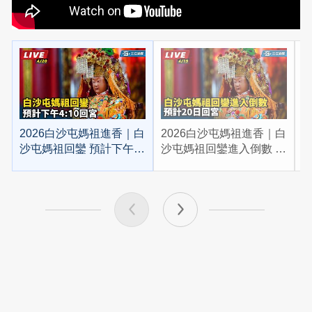
2026白沙屯媽祖進香｜白
2026白沙屯媽祖進香｜白
2
沙屯媽祖回鑾 預計下午
沙屯媽祖回鑾進入倒數 預
4:10回宮
計20日回宮