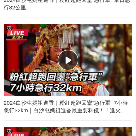
行82公里
2024白沙屯媽祖進香｜粉紅超跑回鑾"急行軍" 7小時
急行32km｜白沙屯媽祖進香最重要科儀！「進火」儀
式後起駕回鑾