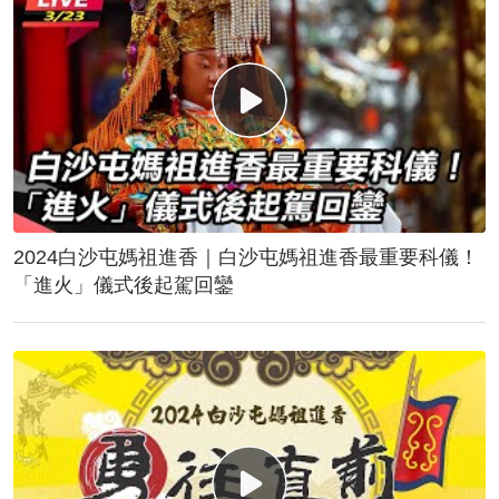
2024白沙屯媽祖進香｜白沙屯媽祖進香最重要科儀！
「進火」儀式後起駕回鑾