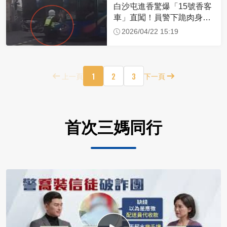
白沙屯進香驚爆「15號香客
車」直闖！員警下跪肉身擋
車：讓行人先過
2026/04/22 15:19
1
2
3
上一頁
下一頁
首次三媽同行