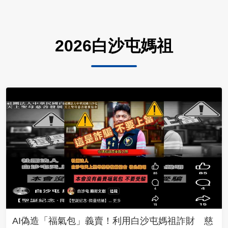
2026白沙屯媽祖
AI偽造「福氣包」義賣！利用白沙屯媽祖詐財 慈