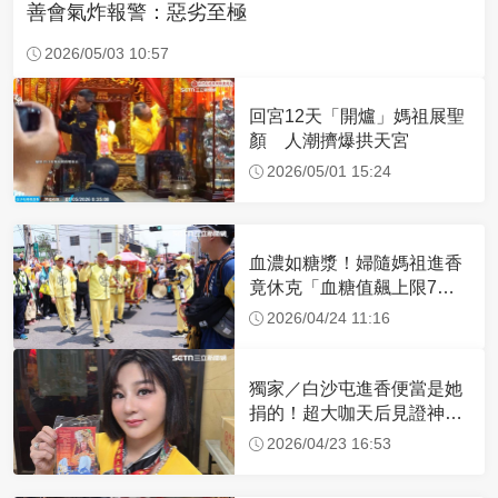
善會氣炸報警：惡劣至極
2026/05/03 10:57
回宮12天「開爐」媽祖展聖
顏 人潮擠爆拱天宮
2026/05/01 15:24
血濃如糖漿！婦隨媽祖進香
竟休克「血糖值飆上限7
倍」 醫曝原因
2026/04/24 11:16
獨家／白沙屯進香便當是她
捐的！超大咖天后見證神
蹟 一靠近媽祖就爆哭
2026/04/23 16:53