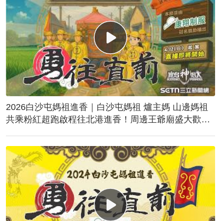
2026白沙屯媽祖進香｜白沙屯媽祖 爐主媽 山邊媽祖
共乘粉紅超跑啟程往北港進香！周邊王爺廟盛大歡
送！