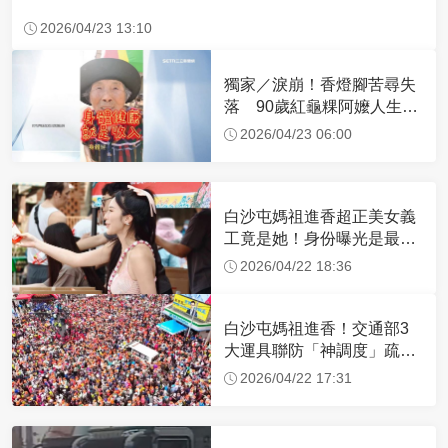
2026/04/23 13:10
獨家／淚崩！香燈腳苦尋失
落 90歲紅龜粿阿嬤人生謝
幕
2026/04/23 06:00
白沙屯媽祖進香超正美女義
工竟是她！身份曝光是最美
禮生 一輩子不結婚
2026/04/22 18:36
白沙屯媽祖進香！交通部3
大運具聯防「神調度」疏運
32.1萬創新高
2026/04/22 17:31