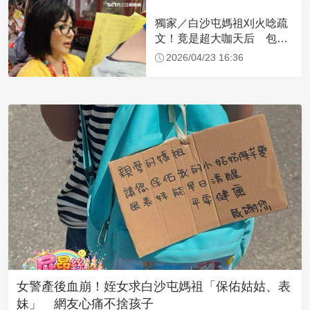
獨家／白沙屯媽祖刈火唸疏
文！竟是超大咖天后 包尿
布忍尿5小時不喊累
2026/04/23 16:36
女警產後血崩！姪女求白沙屯媽祖「保佑姑姑、表
妹」 網友心痛不捨孩子