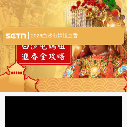
白沙屯媽祖進香全紀錄
2026白沙屯媽祖進香