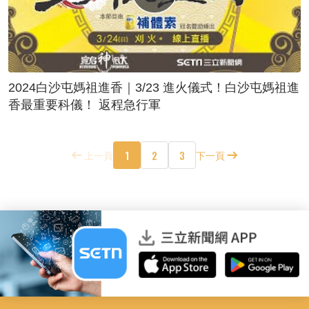
2024白沙屯媽祖進香｜3/23 進火儀式！白沙屯媽祖進
香最重要科儀！ 返程急行軍
1
2
3
上一頁
下一頁