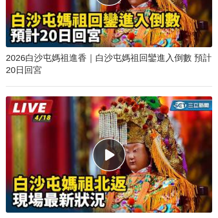
2026白沙屯媽祖進香｜白沙屯媽祖回鑾進入倒數 預計
20日回宮