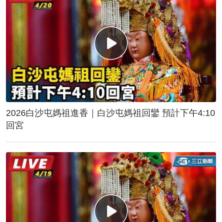
2026白沙屯媽祖進香｜白沙屯媽祖回鑾 預計下午4:10
回宮