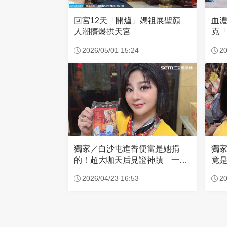
回宮12天「開爐」媽祖展聖顏
血
人潮擠爆拱天宮
克「
因
2026/05/01 15:24
20
獨家／白沙屯進香便當是她捐
獨
的！超大咖天后見證神蹟 一靠
竟是
近媽祖就爆哭
小
2026/04/23 16:53
20