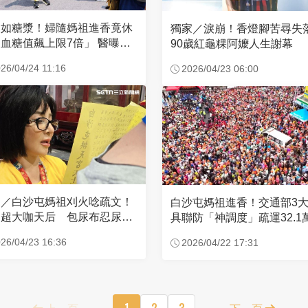
濃如糖漿！婦隨媽祖進香竟休
獨家／淚崩！香燈腳苦尋
血糖值飆上限7倍」 醫曝原
90歲紅龜粿阿嬤人生謝幕
26/04/24 11:16
2026/04/23 06:00
家／白沙屯媽祖刈火唸疏文！
白沙屯媽祖進香！交通部3
超大咖天后 包尿布忍尿5
具聯防「神調度」疏運32.1
時不喊累
新高
26/04/23 16:36
2026/04/22 17:31
上一頁
1
2
3
下一頁