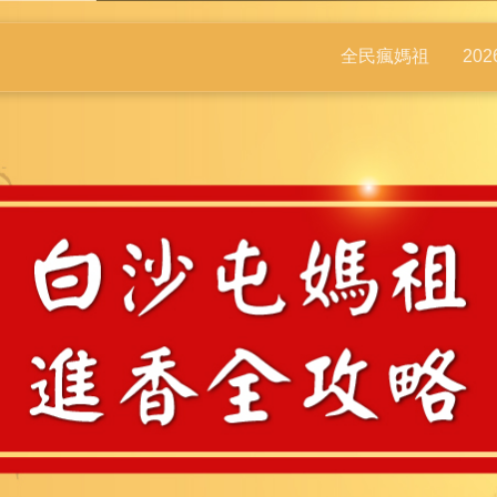
全民瘋媽祖
20