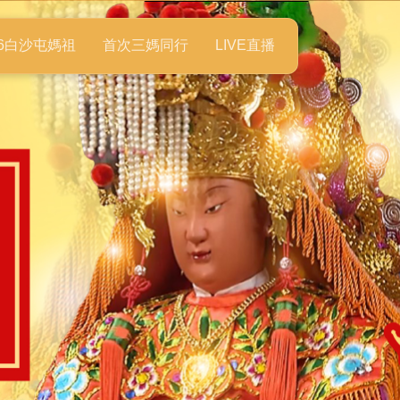
26白沙屯媽祖
首次三媽同行
LIVE直播