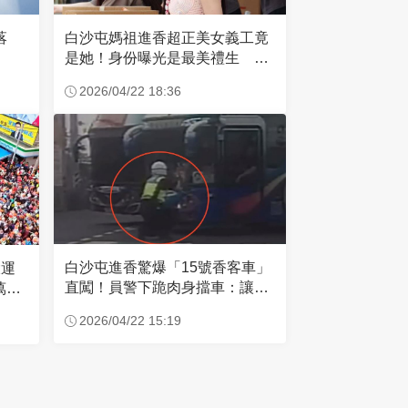
失落
白沙屯媽祖進香超正美女義工竟
是她！身份曝光是最美禮生 一
輩子不結婚
2026/04/22 18:36
白沙屯進香驚爆「15號香客車」
大運
直闖！員警下跪肉身擋車：讓行
萬創
人先過
2026/04/22 15:19