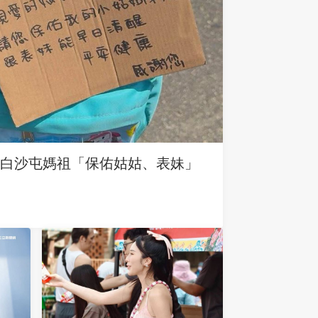
求白沙屯媽祖「保佑姑姑、表妹」