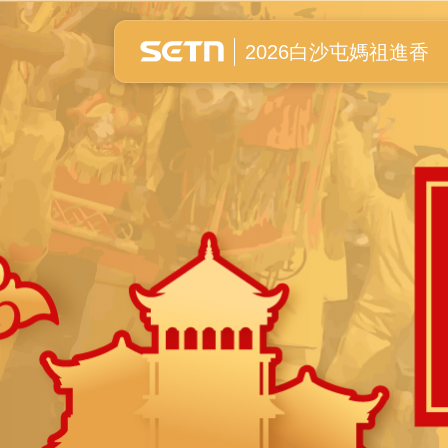
白沙屯媽祖進香全紀錄
2026白沙屯媽祖進香