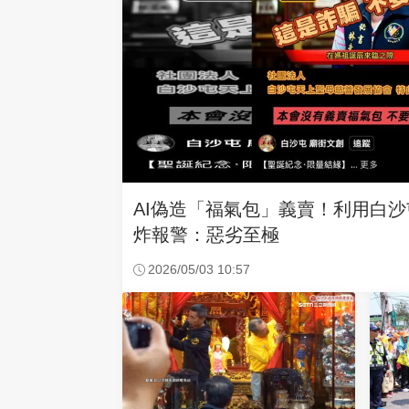
AI偽造「福氣包」義賣！利用白
炸報警：惡劣至極
2026/05/03 10:57