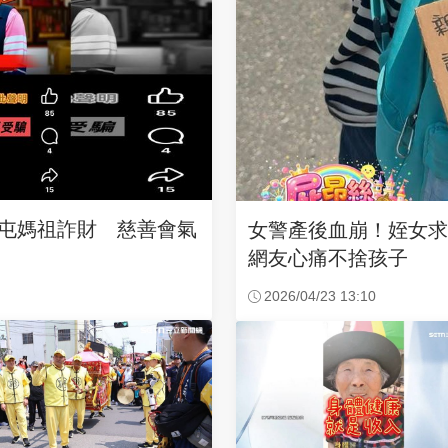
沙屯媽祖詐財 慈善會氣
女警產後血崩！姪女
網友心痛不捨孩子
2026/04/23 13:10