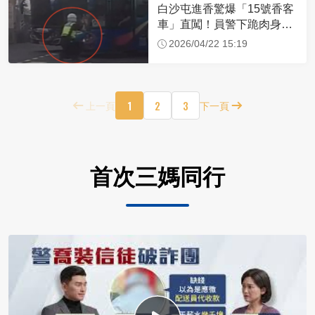
白沙屯進香驚爆「15號香客
車」直闖！員警下跪肉身擋
車：讓行人先過
2026/04/22 15:19
1
2
3
上一頁
下一頁
首次三媽同行