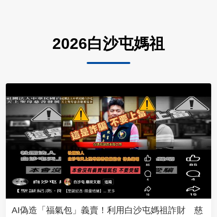
2026白沙屯媽祖
AI偽造「福氣包」義賣！利用白沙屯媽祖詐財 慈