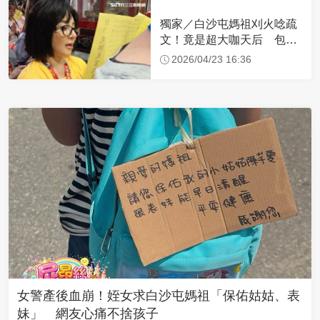
獨家／白沙屯媽祖刈火唸疏
文！竟是超大咖天后 包尿
布忍尿5小時不喊累
2026/04/23 16:36
女警產後血崩！姪女求白沙屯媽祖「保佑姑姑、表
妹」 網友心痛不捨孩子