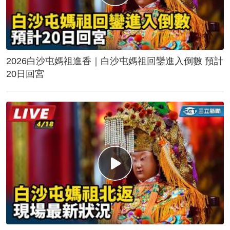
2026白沙屯媽祖進香｜白沙屯媽祖回鑾進入倒數 預計
20日回宮