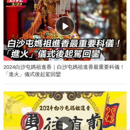
2024白沙屯媽祖進香｜白沙屯媽祖進香最重要科儀！
「進火」儀式後起駕回鑾