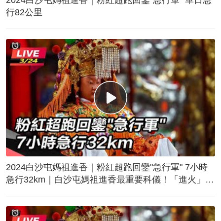
行82公里
2024白沙屯媽祖進香｜粉紅超跑回鑾"急行軍" 7小時
急行32km｜白沙屯媽祖進香最重要科儀！「進火」儀
式後起駕回鑾