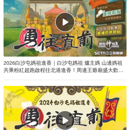
2026白沙屯媽祖進香｜白沙屯媽祖 爐主媽 山邊媽祖
共乘粉紅超跑啟程往北港進香！周邊王爺廟盛大歡
送！