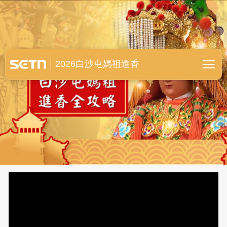
白沙屯媽祖進香全紀錄
2026白沙屯媽祖進香