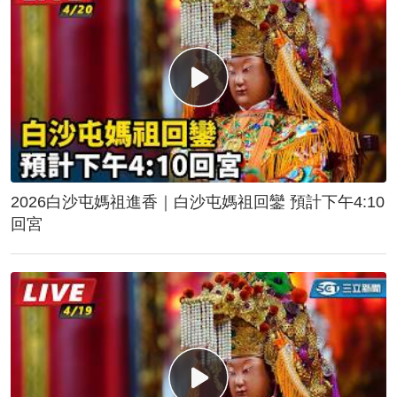
2026白沙屯媽祖進香｜白沙屯媽祖回鑾 預計下午4:10
回宮