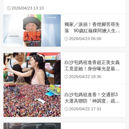
2026/04/23 13:10
獨家／淚崩！香燈腳苦尋失
落 90歲紅龜粿阿嬤人生謝
幕
2026/04/23 06:00
白沙屯媽祖進香超正美女義
工竟是她！身份曝光是最美
禮生 一輩子不結婚
2026/04/22 18:36
白沙屯媽祖進香！交通部3
大運具聯防「神調度」疏運
32.1萬創新高
2026/04/22 17:31