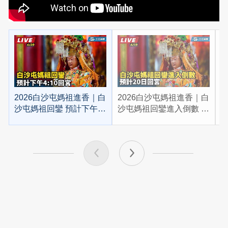
2026白沙屯媽祖進香｜白
2026白沙屯媽祖進香｜白
2
沙屯媽祖回鑾 預計下午
沙屯媽祖回鑾進入倒數 預
4:10回宮
計20日回宮