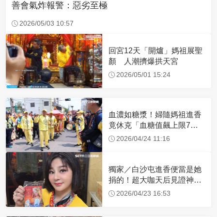
善會氣炸報警：惡劣至極
2026/05/03 10:57
回宮12天「開爐」媽祖展聖
顏 人潮擠爆拱天宮
2026/05/01 15:24
血濃如糖漿！婦隨媽祖進香
竟休克「血糖值飆上限7
倍」 醫曝原因
2026/04/24 11:16
獨家／白沙屯進香便當是她
捐的！超大咖天后見證神
蹟 一靠近媽祖就爆哭
2026/04/23 16:53