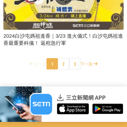
2024白沙屯媽祖進香｜3/23 進火儀式！白沙屯媽祖進
香最重要科儀！ 返程急行軍
1
2
3
上一頁
下一頁