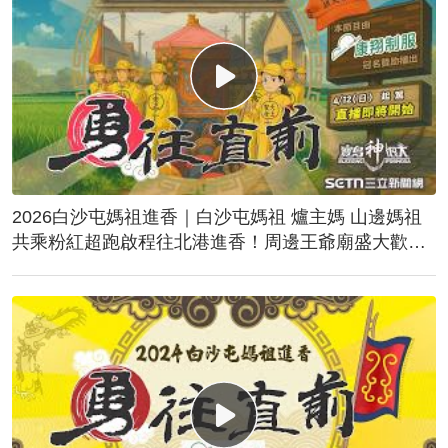
2026白沙屯媽祖進香｜白沙屯媽祖 爐主媽 山邊媽祖
共乘粉紅超跑啟程往北港進香！周邊王爺廟盛大歡
送！