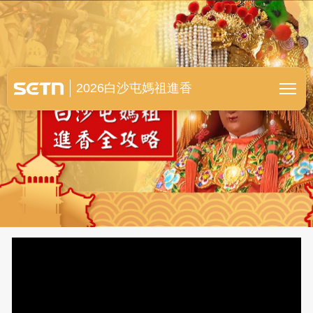
白沙屯媽祖進香全紀錄
2026白沙屯媽祖進香