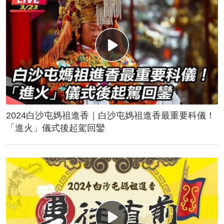
2024白沙屯媽祖進香｜白沙屯媽祖進香最重要科儀！
「進火」儀式後起駕回鑾