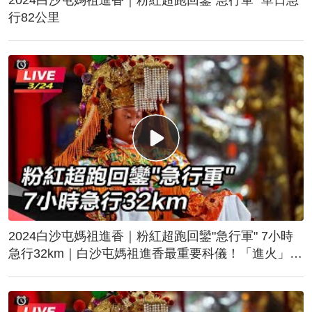
行82公里
2024白沙屯媽祖進香｜粉紅超跑回鑾"急行軍" 7小時
急行32km｜白沙屯媽祖進香最重要科儀！「進火」儀
式後起駕回鑾