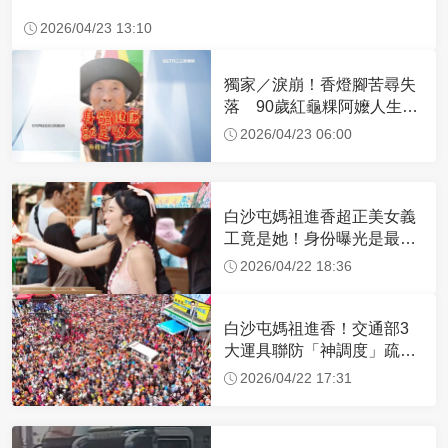
2026/04/23 13:10
獨家／淚崩！香燈腳苦尋失
落 90歲紅龜粿阿嬤人生謝
幕
2026/04/23 06:00
白沙屯媽祖進香超正美女義
工竟是她！身份曝光是最美
禮生 一輩子不結婚
2026/04/22 18:36
白沙屯媽祖進香！交通部3
大運具聯防「神調度」疏運
32.1萬創新高
2026/04/22 17:31