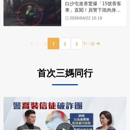
白沙屯進香驚爆「15號香客
車」直闖！員警下跪肉身擋
車：讓行人先過
2026/04/22 15:19
1
2
3
上一頁
下一頁
首次三媽同行