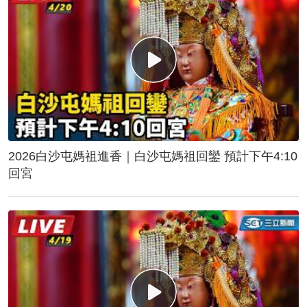
2026白沙屯媽祖進香｜白沙屯媽祖回鑾 預計下午4:10
回宮