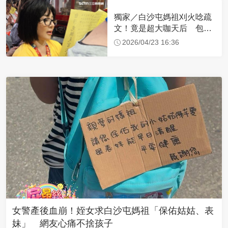
獨家／白沙屯媽祖刈火唸疏
文！竟是超大咖天后 包尿
布忍尿5小時不喊累
2026/04/23 16:36
女警產後血崩！姪女求白沙屯媽祖「保佑姑姑、表
妹」 網友心痛不捨孩子