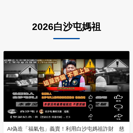
2026白沙屯媽祖
AI偽造「福氣包」義賣！利用白沙屯媽祖詐財 慈