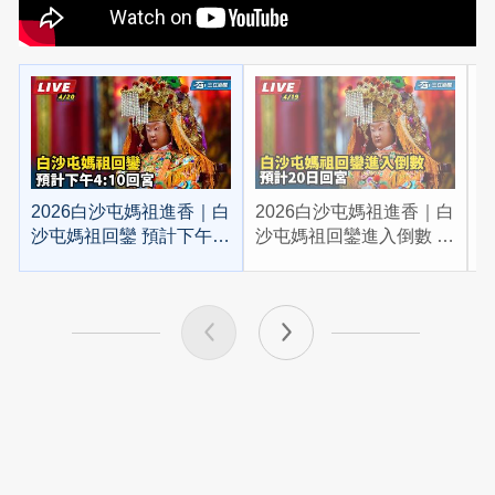
2026白沙屯媽祖進香｜白
2026白沙屯媽祖進香｜白
2
沙屯媽祖回鑾 預計下午
沙屯媽祖回鑾進入倒數 預
4:10回宮
計20日回宮