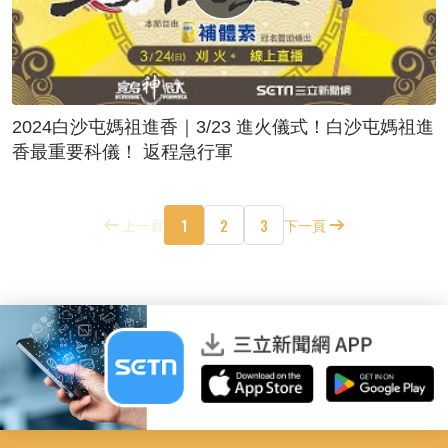
2024白沙屯媽祖進香｜3/23 進火儀式！白沙屯媽祖進
香最重要科儀！ 返程急行軍
1
2
3
上一頁
下一頁