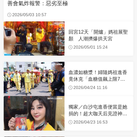
善會氣炸報警：惡劣至極
2026/05/03 10:57
回宮12天「開爐」媽祖展聖
顏 人潮擠爆拱天宮
2026/05/01 15:24
血濃如糖漿！婦隨媽祖進香
竟休克「血糖值飆上限7
倍」 醫曝原因
2026/04/24 11:16
獨家／白沙屯進香便當是她
捐的！超大咖天后見證神
蹟 一靠近媽祖就爆哭
2026/04/23 16:53