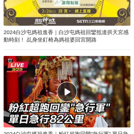
2024白沙屯媽祖進香｜白沙屯媽祖回鑾抵達拱天宮感
動時刻！ 乩身坐釘椅為媽祖婆回宮開路
2024白沙屯媽祖進香｜粉紅超跑回鑾"急行軍" 單日急